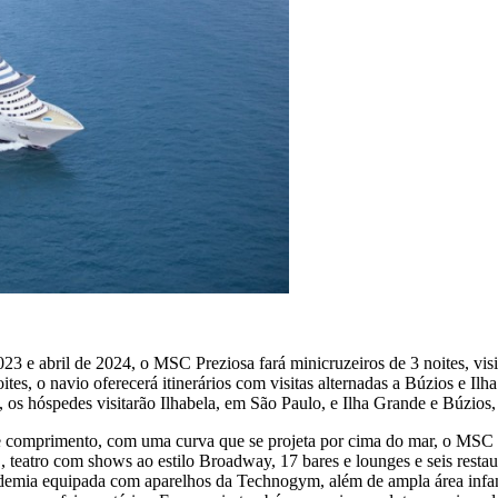
 2023 e abril de 2024, o MSC Preziosa fará minicruzeiros de 3 noites, vi
es, o navio oferecerá itinerários com visitas alternadas a Búzios e Ilh
, os hóspedes visitarão Ilhabela, em São Paulo, e Ilha Grande e Búzios,
 comprimento, com uma curva que se projeta por cima do mar, o MSC P
eatro com shows ao estilo Broadway, 17 bares e lounges e seis restau
 academia equipada com aparelhos da Technogym, além de ampla área i