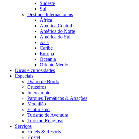
Sudeste
Sul
Destinos Internacionais
África
América Central
América do Norte
América do Sul
Ásia
Caribe
Europa
Oceania
Oriente Médio
Dicas e curiosidades
Especiais
Diário de Bordo
Cruzeiros
Intercâmbio
Parques Temáticos & Atrações
Mochilão
Ecoturismo
Turismo de Aventura
Turismo Religioso
Serviços
Hotéis & Resorts
Hostel