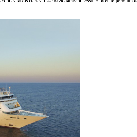
do com as faixas etárias. Esse navio também possui o produto premiu