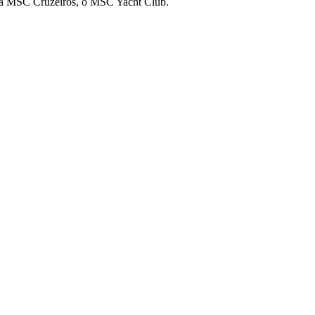
m da MSC Cruzeiros, o MSC Yacht Club.