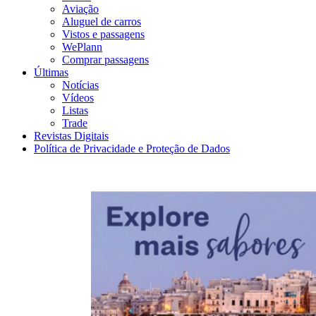
Aviação
Aluguel de carros
Vistos e passagens
WePlann
Comprar passagens
Últimas
Notícias
Vídeos
Listas
Trade
Revistas Digitais
Política de Privacidade e Proteção de Dados