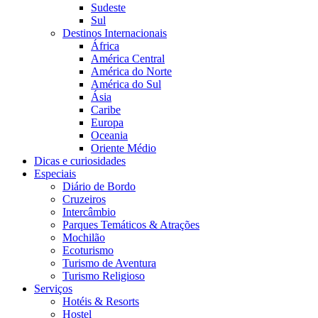
Sudeste
Sul
Destinos Internacionais
África
América Central
América do Norte
América do Sul
Ásia
Caribe
Europa
Oceania
Oriente Médio
Dicas e curiosidades
Especiais
Diário de Bordo
Cruzeiros
Intercâmbio
Parques Temáticos & Atrações
Mochilão
Ecoturismo
Turismo de Aventura
Turismo Religioso
Serviços
Hotéis & Resorts
Hostel