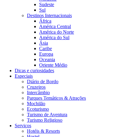
Sudeste
Sul
Destinos Internacionais
África
América Central
América do Norte
América do Sul
Ásia
Caribe
Europa
Oceania
Oriente Médio
Dicas e curiosidades
Especiais
Diário de Bordo
Cruzeiros
Intercâmbio
Parques Temáticos & Atrações
Mochilão
Ecoturismo
Turismo de Aventura
Turismo Religioso
Serviços
Hotéis & Resorts
Hostel