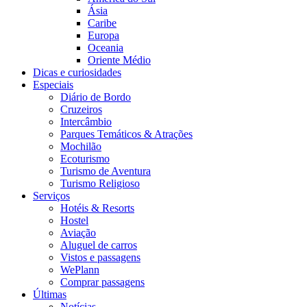
Ásia
Caribe
Europa
Oceania
Oriente Médio
Dicas e curiosidades
Especiais
Diário de Bordo
Cruzeiros
Intercâmbio
Parques Temáticos & Atrações
Mochilão
Ecoturismo
Turismo de Aventura
Turismo Religioso
Serviços
Hotéis & Resorts
Hostel
Aviação
Aluguel de carros
Vistos e passagens
WePlann
Comprar passagens
Últimas
Notícias