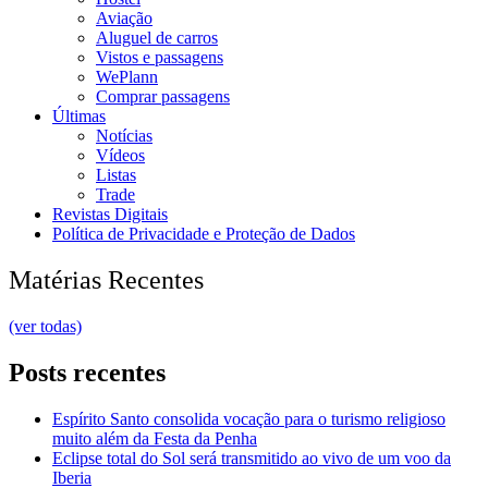
Aviação
Aluguel de carros
Vistos e passagens
WePlann
Comprar passagens
Últimas
Notícias
Vídeos
Listas
Trade
Revistas Digitais
Política de Privacidade e Proteção de Dados
Matérias Recentes
(ver todas)
Posts recentes
Espírito Santo consolida vocação para o turismo religioso
muito além da Festa da Penha
Eclipse total do Sol será transmitido ao vivo de um voo da
Iberia