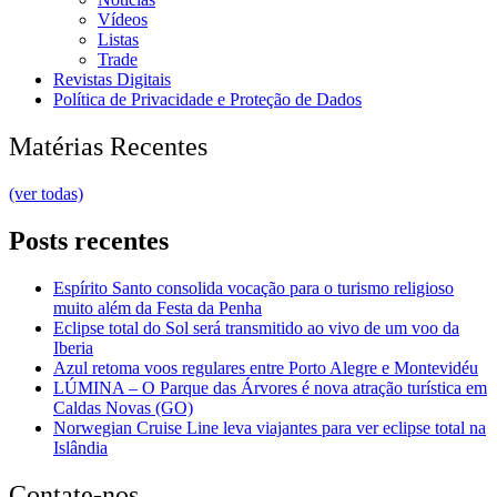
Vídeos
Listas
Trade
Revistas Digitais
Política de Privacidade e Proteção de Dados
Matérias Recentes
(ver todas)
Posts recentes
Espírito Santo consolida vocação para o turismo religioso
muito além da Festa da Penha
Eclipse total do Sol será transmitido ao vivo de um voo da
Iberia
Azul retoma voos regulares entre Porto Alegre e Montevidéu
LÚMINA – O Parque das Árvores é nova atração turística em
Caldas Novas (GO)
Norwegian Cruise Line leva viajantes para ver eclipse total na
Islândia
Contate-nos