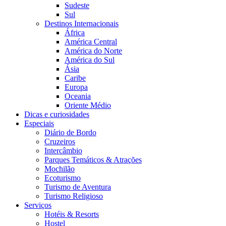
Sudeste
Sul
Destinos Internacionais
África
América Central
América do Norte
América do Sul
Ásia
Caribe
Europa
Oceania
Oriente Médio
Dicas e curiosidades
Especiais
Diário de Bordo
Cruzeiros
Intercâmbio
Parques Temáticos & Atrações
Mochilão
Ecoturismo
Turismo de Aventura
Turismo Religioso
Serviços
Hotéis & Resorts
Hostel