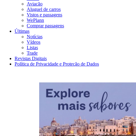
Aviação
Aluguel de carros
Vistos e passagens
WePlann
Comprar passagens
Últimas
Notícias
Vídeos
Listas
Trade
Revistas Digitais
Política de Privacidade e Proteção de Dados