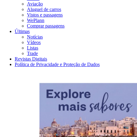
Aviação
Aluguel de carros
Vistos e passagens
WePlann
Comprar passagens
Últimas
Notícias
Vídeos
Listas
Trade
Revistas Digitais
Política de Privacidade e Proteção de Dados