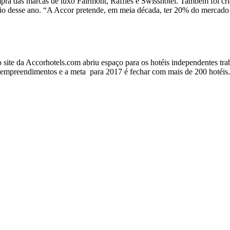
mpra das marcas de luxo Fairmont, Raffles e Swisshotel. Também foi cr
desse ano. “A Accor pretende, em meia década, ter 20% do mercado do
o site da Accorhotels.com abriu espaço para os hotéis independentes t
2 empreendimentos e a meta para 2017 é fechar com mais de 200 hotéis.