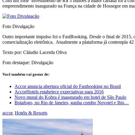
Com um forte investimento de R$ 3 bilhões a maior cartada foi a co
empreendimento inaugurado na França na cidade de Hossegor em maio 
Foto Divulgação
Outro importante impulso foi o FastBooking. Desde o final de 2015, 
comercialização eletrônica. Atualmente a plataforma já contempla 4
Texto por: Cláudio Lacerda Oliva
Foto destaque: Divulgação
Você também vai gostar de:
Accor anuncia abertura oficial do Fastbooking no Brasil
AccorHotels estabelece expectativas para 2016
Novo mural do Kobra é inaugurado em hotel de São Paulo
Botafogo, no Rio de Janeiro, ganha combo Novotel e Ibis…
accor
,
Hotéis & Resorts