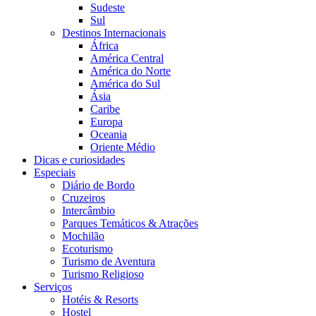
Sudeste
Sul
Destinos Internacionais
África
América Central
América do Norte
América do Sul
Ásia
Caribe
Europa
Oceania
Oriente Médio
Dicas e curiosidades
Especiais
Diário de Bordo
Cruzeiros
Intercâmbio
Parques Temáticos & Atrações
Mochilão
Ecoturismo
Turismo de Aventura
Turismo Religioso
Serviços
Hotéis & Resorts
Hostel