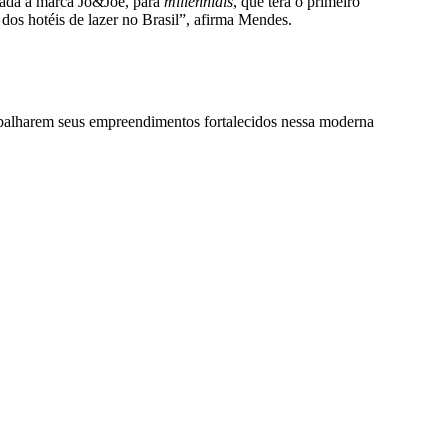
iada a marca Jo&Joe, para
millennials
, que terá o primeiro
s hotéis de lazer no Brasil”, afirma Mendes.
rabalharem seus empreendimentos fortalecidos nessa moderna