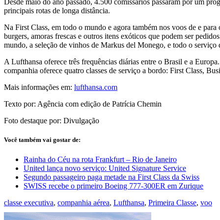
Desde maio do ano passado, 4.500 comissários passaram por um progra
principais rotas de longa distância.
Na First Class, em todo o mundo e agora também nos voos de e para 
burgers, amoras frescas e outros itens exóticos que podem ser pedid
mundo, a seleção de vinhos de Markus del Monego, e todo o serviço 
A Lufthansa oferece três frequências diárias entre o Brasil e a Euro
companhia oferece quatro classes de serviço a bordo: First Class, 
Mais informações em:
lufthansa.com
Texto por: Agência com edição de Patrícia Chemin
Foto destaque por: Divulgação
Você também vai gostar de:
Rainha do Céu na rota Frankfurt – Rio de Janeiro
United lança novo serviço: United Signature Service
Segundo passageiro paga metade na First Class da Swiss
SWISS recebe o primeiro Boeing 777-300ER em Zurique
classe executiva
,
companhia aérea
,
Lufthansa
,
Primeira Classe
,
voo