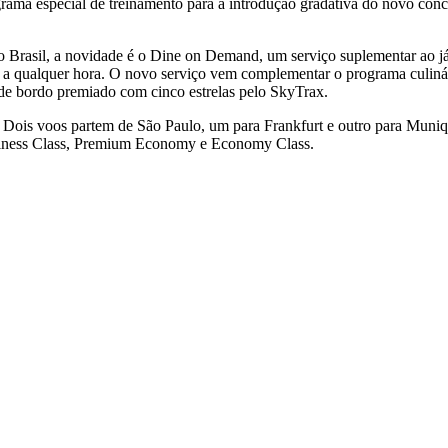
ma especial de treinamento para a introdução gradativa do novo conce
o Brasil, a novidade é o Dine on Demand, um serviço suplementar ao 
os a qualquer hora. O novo serviço vem complementar o programa culin
de bordo premiado com cinco estrelas pelo SkyTrax.
pa. Dois voos partem de São Paulo, um para Frankfurt e outro para Muni
Business Class, Premium Economy e Economy Class.