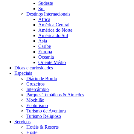
Sudeste
Sul
Destinos Internacionais
África
América Central
América do Norte
América do Sul
Ásia
Caribe
Europa
Oceania
Oriente Médio
Dicas e curiosidades
Especiais
Diário de Bordo
Cruzeiros
Intercâmbio
Parques Temáticos & Atrações
Mochilão
Ecoturismo
Turismo de Aventura
Turismo Religioso
Serviços
Hotéis & Resorts
Hostel