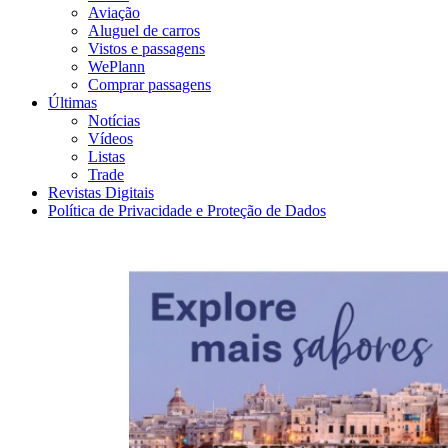
Aviação
Aluguel de carros
Vistos e passagens
WePlann
Comprar passagens
Últimas
Notícias
Vídeos
Listas
Trade
Revistas Digitais
Política de Privacidade e Proteção de Dados