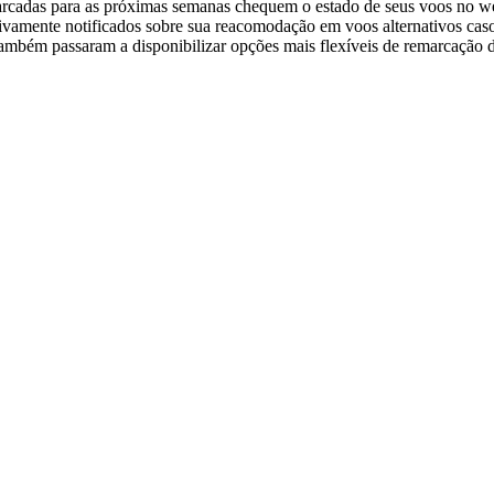
das para as próximas semanas chequem o estado de seus voos no websi
ivamente notificados sobre sua reacomodação em voos alternativos caso 
bém passaram a disponibilizar opções mais flexíveis de remarcação de