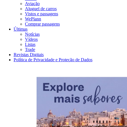
Aviação
Aluguel de carros
Vistos e passagens
WePlann
Comprar passagens
Últimas
Notícias
Vídeos
Listas
Trade
Revistas Digitais
Política de Privacidade e Proteção de Dados