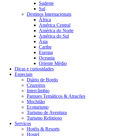
Sudeste
Sul
Destinos Internacionais
África
América Central
América do Norte
América do Sul
Ásia
Caribe
Europa
Oceania
Oriente Médio
Dicas e curiosidades
Especiais
Diário de Bordo
Cruzeiros
Intercâmbio
Parques Temáticos & Atrações
Mochilão
Ecoturismo
Turismo de Aventura
Turismo Religioso
Serviços
Hotéis & Resorts
Hostel