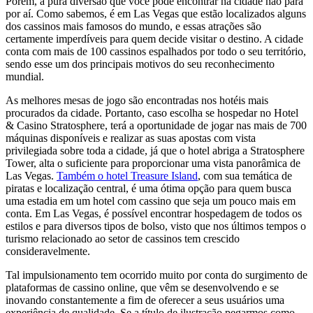
Porém, a pura diversão que você pode encontrar na cidade não para
por aí. Como sabemos, é em Las Vegas que estão localizados alguns
dos cassinos mais famosos do mundo, e essas atrações são
certamente imperdíveis para quem decide visitar o destino. A cidade
conta com mais de 100 cassinos espalhados por todo o seu território,
sendo esse um dos principais motivos do seu reconhecimento
mundial.
As melhores mesas de jogo são encontradas nos hotéis mais
procurados da cidade. Portanto, caso escolha se hospedar no Hotel
& Casino Stratosphere, terá a oportunidade de jogar nas mais de 700
máquinas disponíveis e realizar as suas apostas com vista
privilegiada sobre toda a cidade, já que o hotel abriga a Stratosphere
Tower, alta o suficiente para proporcionar uma vista panorâmica de
Las Vegas.
Também o hotel Treasure Island
, com sua temática de
piratas e localização central, é uma ótima opção para quem busca
uma estadia em um hotel com cassino que seja um pouco mais em
conta. Em Las Vegas, é possível encontrar hospedagem de todos os
estilos e para diversos tipos de bolso, visto que nos últimos tempos o
turismo relacionado ao setor de cassinos tem crescido
consideravelmente.
Tal impulsionamento tem ocorrido muito por conta do surgimento de
plataformas de cassino online, que vêm se desenvolvendo e se
inovando constantemente a fim de oferecer a seus usuários uma
experiência de qualidade. Se a título de ilustração pegarmos como