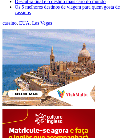
Descubra qual é o destino mais caro do mundo
Os 5 melhores destinos de viagem para quem gosta de
cassinos
cassino
,
EUA
,
Las Vegas