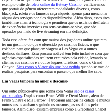
exemplo o site de
roleta online da Betway Cassino
, verificaremos
que portais do gênero oferecerem modalidades diversas, como
blackjack, roleta e os famosos caça-níqueis, apenas para mencionar
alguns dos serviços por eles disponibilizados. Além disso, esses sites
também se aliam à tecnologia e permitem que os usuários desfrutem
de experiências imersivas em seus cassinos ao vivo, que são
operados por meio de live streaming em alta definição.
Toda essa oferta faz com que muitos dos jogadores online queiram
ter um gostinho do que é oferecido por cassinos físicos, o que
colabora para que planejem viagens a Las Vegas ou a outros
destinos similares. Essa procura notável tem feito inclusive com que
agências especializadas realizem excursões pela cidade, levando os
clientes aos cassinos e a outros lugares turísticos, como o Grand
Canyon.
Sites como o Viator são uma boa pedida
quando se trata de
realizar pesquisas para encontrar o passeio que melhor lhe cabe.
Em Vegas também há amor e descanso
Um outro público-alvo que sonha com Vegas
são os casais
apaixonados
. Duplas como Bruce Willis e Demi Moore, além de
Frank Sinatra e Mia Far­row, já trocaram alianças na cidade, e muitos
outros casais acabam seguindo os mesmos passos dados pelos
famosos. Além disso, existem empresas como a Graceland Chapel