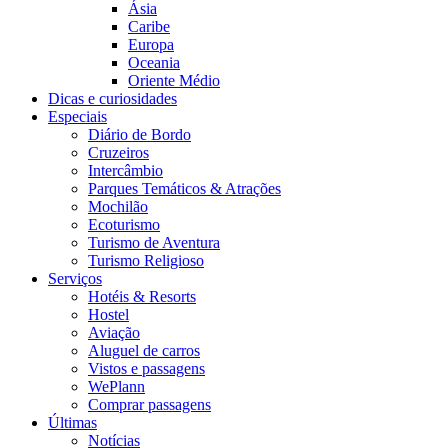
Ásia
Caribe
Europa
Oceania
Oriente Médio
Dicas e curiosidades
Especiais
Diário de Bordo
Cruzeiros
Intercâmbio
Parques Temáticos & Atrações
Mochilão
Ecoturismo
Turismo de Aventura
Turismo Religioso
Serviços
Hotéis & Resorts
Hostel
Aviação
Aluguel de carros
Vistos e passagens
WePlann
Comprar passagens
Últimas
Notícias