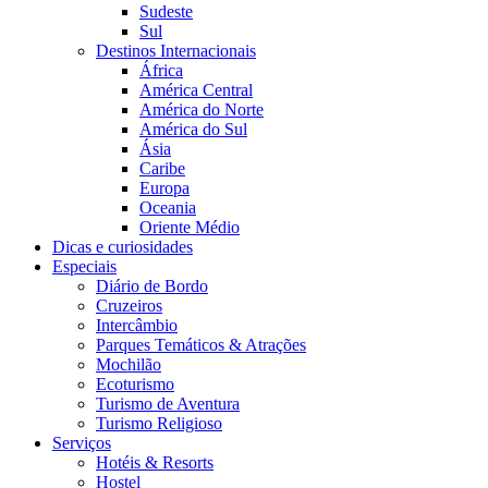
Sudeste
Sul
Destinos Internacionais
África
América Central
América do Norte
América do Sul
Ásia
Caribe
Europa
Oceania
Oriente Médio
Dicas e curiosidades
Especiais
Diário de Bordo
Cruzeiros
Intercâmbio
Parques Temáticos & Atrações
Mochilão
Ecoturismo
Turismo de Aventura
Turismo Religioso
Serviços
Hotéis & Resorts
Hostel