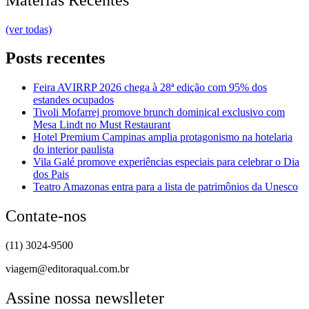
(ver todas)
Posts recentes
Feira AVIRRP 2026 chega à 28ª edição com 95% dos
estandes ocupados
Tivoli Mofarrej promove brunch dominical exclusivo com
Mesa Lindt no Must Restaurant
Hotel Premium Campinas amplia protagonismo na hotelaria
do interior paulista
Vila Galé promove experiências especiais para celebrar o Dia
dos Pais
Teatro Amazonas entra para a lista de patrimônios da Unesco
Contate-nos
(11) 3024-9500
viagem@editoraqual.com.br
Assine nossa newslleter