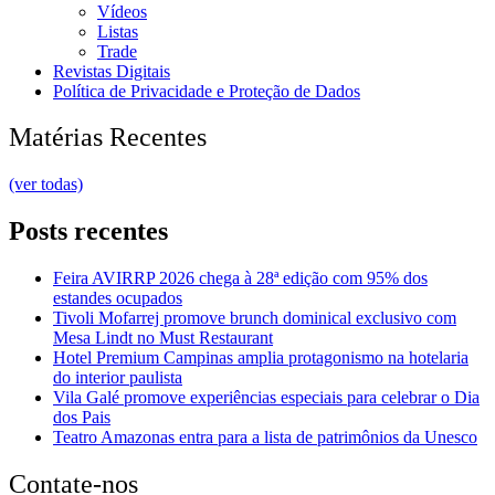
Vídeos
Listas
Trade
Revistas Digitais
Política de Privacidade e Proteção de Dados
Matérias Recentes
(ver todas)
Posts recentes
Feira AVIRRP 2026 chega à 28ª edição com 95% dos
estandes ocupados
Tivoli Mofarrej promove brunch dominical exclusivo com
Mesa Lindt no Must Restaurant
Hotel Premium Campinas amplia protagonismo na hotelaria
do interior paulista
Vila Galé promove experiências especiais para celebrar o Dia
dos Pais
Teatro Amazonas entra para a lista de patrimônios da Unesco
Contate-nos