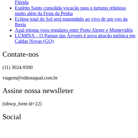
Flórida
Espírito Santo consolida vocação para o turismo religioso
muito além da Festa da Penha
Eclipse total do Sol será transmitido ao vivo de um voo da
Iberia
Azul retoma voos regulares entre Porto Alegre e Montevidéu
LÚMINA – O Parque das Árvores é nova atração turística em
Caldas Novas (GO)
Contate-nos
(11) 3024-9500
viagem@editoraqual.com.br
Assine nossa newslleter
[sibwp_form id=22]
Social