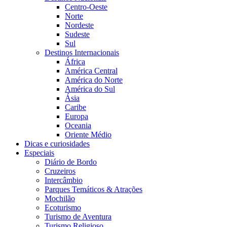
Centro-Oeste
Norte
Nordeste
Sudeste
Sul
Destinos Internacionais
África
América Central
América do Norte
América do Sul
Ásia
Caribe
Europa
Oceania
Oriente Médio
Dicas e curiosidades
Especiais
Diário de Bordo
Cruzeiros
Intercâmbio
Parques Temáticos & Atrações
Mochilão
Ecoturismo
Turismo de Aventura
Turismo Religioso