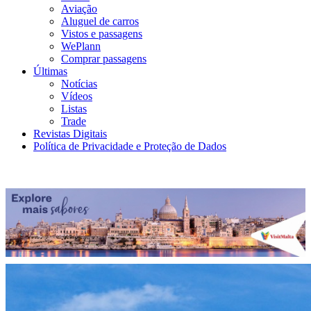
Aviação
Aluguel de carros
Vistos e passagens
WePlann
Comprar passagens
Últimas
Notícias
Vídeos
Listas
Trade
Revistas Digitais
Política de Privacidade e Proteção de Dados