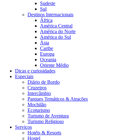
Sudeste
Sul
Destinos Internacionais
África
América Central
América do Norte
América do Sul
Ásia
Caribe
Europa
Oceania
Oriente Médio
Dicas e curiosidades
Especiais
Diário de Bordo
Cruzeiros
Intercâmbio
Parques Temáticos & Atrações
Mochilão
Ecoturismo
Turismo de Aventura
Turismo Religioso
Serviços
Hotéis & Resorts
Hostel