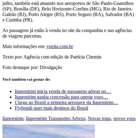
julho, também está atuando nos aeroportos de São Paulo-Guarulhos
(SP), Brasília (DF), Belo Horizonte-Confins (MG), Rio de Janeiro-
Galeão (RJ), Porto Alegre (RS), Porto Seguro (BA), Salvador (BA)
e Curitiba (PR).
As passagens já estão à venda no site da companhia e nas agências
de viagem parceiras.
Mais informações em:
voeita.com.br
Texto por: Agência com edição de Patrícia Chemin
Foto destaque por: Divulgação
Você também vai gostar de:
Itapemirim inicia venda de passagens aéreas no…
Itapemirim ganha concessão para operar voos…
Chega ao Brasil a primeira aeronave da Itapemirim…
Flybondi quer mais destinos do Brasil
Itapemirim
,
Itapemirim Transportes Aéreos
,
Novas rotas
,
novos voos