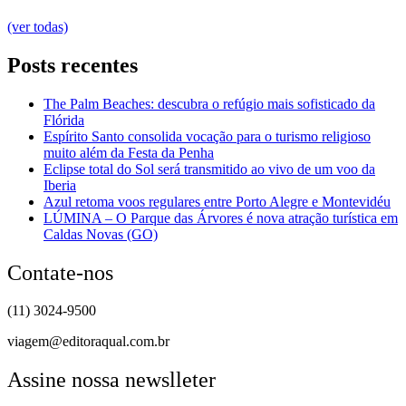
(ver todas)
Posts recentes
The Palm Beaches: descubra o refúgio mais sofisticado da
Flórida
Espírito Santo consolida vocação para o turismo religioso
muito além da Festa da Penha
Eclipse total do Sol será transmitido ao vivo de um voo da
Iberia
Azul retoma voos regulares entre Porto Alegre e Montevidéu
LÚMINA – O Parque das Árvores é nova atração turística em
Caldas Novas (GO)
Contate-nos
(11) 3024-9500
viagem@editoraqual.com.br
Assine nossa newslleter