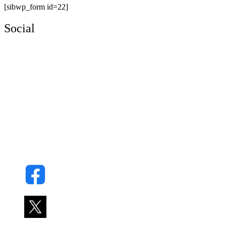
[sibwp_form id=22]
Social