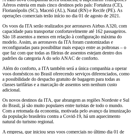
Aéreos estreia em mais cinco destinos pelo país: Fortaleza (CE),
Florianópolis (SC), Maceió (AL), Natal (RN) e Recife (PE). As
operações comerciais terão início no dia 01 de agosto de 2021.
Os voos da ITA serão realizados por aeronaves Airbus A320, com
capacidade para transportar confortavelmente até 162 passageiros.
São 18 assentos a menos em relação à configuração máxima do
modelo. Assim, as aeronaves da ITA foram customizadas e
reconfiguradas para possibilitar mais espaço entre as poltronas – o
que faz com que todas as fileiras de assentos estejam dentro dos
padrões da categoria A do selo ANAC de conforto.
Além do conforto, a ITA também será a única companhia a operar
voos domésticos no Brasil oferecendo serviços diferenciados, como
a possibilidade do despacho gratuito de bagagem para todas as
classes tarifárias e a marcação de assentos sem nenhum custo
adicional.
Os novos destinos da ITA, que abrangem as regiões Nordeste e Sul
do Brasil, já são muito populares entre turistas de todo o mundo.
Com a retomada da economia, motivada pelo avanço da imunização
da população brasileira contra a Covid-19, há um aquecimento
natural do turismo regional.
A empresa, que iniciou seus voos comerciais no último dia 01 de