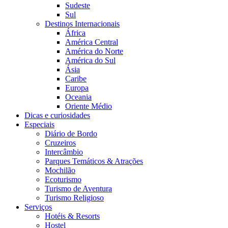
Sudeste
Sul
Destinos Internacionais
África
América Central
América do Norte
América do Sul
Ásia
Caribe
Europa
Oceania
Oriente Médio
Dicas e curiosidades
Especiais
Diário de Bordo
Cruzeiros
Intercâmbio
Parques Temáticos & Atrações
Mochilão
Ecoturismo
Turismo de Aventura
Turismo Religioso
Serviços
Hotéis & Resorts
Hostel