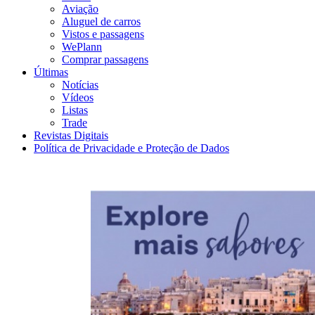
Aviação
Aluguel de carros
Vistos e passagens
WePlann
Comprar passagens
Últimas
Notícias
Vídeos
Listas
Trade
Revistas Digitais
Política de Privacidade e Proteção de Dados