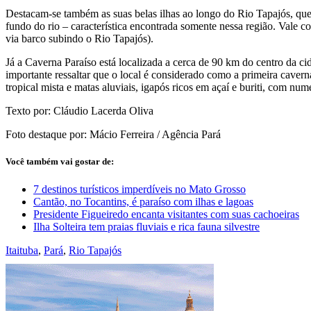
Destacam-se também as suas belas ilhas ao longo do Rio Tapajós, que
fundo do rio – característica encontrada somente nessa região. Vale c
via barco subindo o Rio Tapajós).
Já a Caverna Paraíso está localizada a cerca de 90 km do centro da ci
importante ressaltar que o local é considerado como a primeira cave
tropical mista e matas aluviais, igapós ricos em açaí e buriti, com nu
Texto por: Cláudio Lacerda Oliva
Foto destaque por: Mácio Ferreira / Agência Pará
Você também vai gostar de:
7 destinos turísticos imperdíveis no Mato Grosso
Cantão, no Tocantins, é paraíso com ilhas e lagoas
Presidente Figueiredo encanta visitantes com suas cachoeiras
Ilha Solteira tem praias fluviais e rica fauna silvestre
Itaituba
,
Pará
,
Rio Tapajós