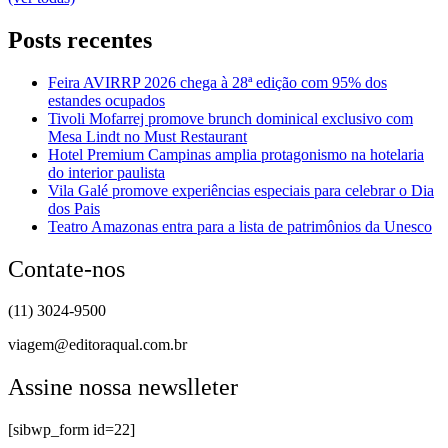
Posts recentes
Feira AVIRRP 2026 chega à 28ª edição com 95% dos
estandes ocupados
Tivoli Mofarrej promove brunch dominical exclusivo com
Mesa Lindt no Must Restaurant
Hotel Premium Campinas amplia protagonismo na hotelaria
do interior paulista
Vila Galé promove experiências especiais para celebrar o Dia
dos Pais
Teatro Amazonas entra para a lista de patrimônios da Unesco
Contate-nos
(11) 3024-9500
viagem@editoraqual.com.br
Assine nossa newslleter
[sibwp_form id=22]