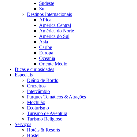
Sudeste
Sul
Destinos Internacionais
África
América Central
América do Norte
América do Sul
Ásia
Caribe
Europa
Oceania
Oriente Médio
Dicas e curiosidades
Especiais
Diário de Bordo
Cruzeiros
Intercâmbio
Parques Temáticos & Atrações
Mochilão
Ecoturismo
Turismo de Aventura
Turismo Religioso
Serviços
Hotéis & Resorts
Hostel