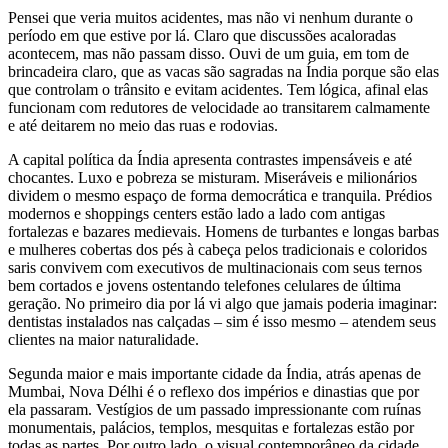
Pensei que veria muitos acidentes, mas não vi ne­nhum durante o
período em que estive por lá. Cla­ro que discussões acaloradas
acontecem, mas não passam disso. Ouvi de um guia, em tom de
brin­cadeira claro, que as vacas são sagradas na Índia porque são elas
que controlam o trânsito e evitam acidentes. Tem lógica, afinal elas
funcionam com redutores de velocidade ao transitarem calmamen­te
e até deitarem no meio das ruas e rodovias.
A capital política da Índia apresenta contrastes impensáveis e até
chocantes. Luxo e pobreza se mis­turam. Miseráveis e milionários
dividem o mesmo espaço de forma democrática e tranquila. Prédios
modernos e shoppings centers estão lado a lado com antigas
fortalezas e bazares medievais. Homens de turbantes e longas barbas
e mulheres cobertas dos pés à cabeça pelos tradicionais e coloridos
sa­ris convivem com executivos de multinacionais com seus ternos
bem cortados e jovens ostentando tele­fones celulares de última
geração. No primeiro dia por lá vi algo que jamais poderia imaginar:
dentistas instalados nas calçadas – sim é isso mesmo – aten­dem seus
clientes na maior naturalidade.
Segunda maior e mais importante cidade da Ín­dia, atrás apenas de
Mumbai, Nova Délhi é o re­flexo dos impérios e dinastias que por
ela passa­ram. Vestígios de um passado impressionante com ruínas
monumentais, palácios, templos, mesquitas e fortalezas estão por
todas as partes. Por outro lado, o visual contemporâneo da cidade