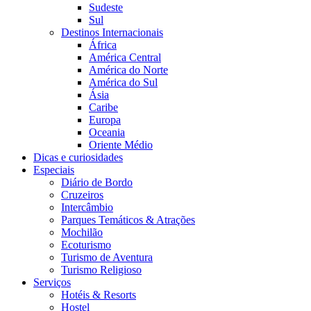
Sudeste
Sul
Destinos Internacionais
África
América Central
América do Norte
América do Sul
Ásia
Caribe
Europa
Oceania
Oriente Médio
Dicas e curiosidades
Especiais
Diário de Bordo
Cruzeiros
Intercâmbio
Parques Temáticos & Atrações
Mochilão
Ecoturismo
Turismo de Aventura
Turismo Religioso
Serviços
Hotéis & Resorts
Hostel