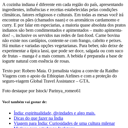
A cozinha indiana é diferente em cada região do país, apresentando
ingre­dientes, influências e receitas esta­belecidas pelas condições
climáticas, fatores religiosos e culturais. Em todas as mesas você irá
encontrar os pães (chamados naan) e os aromáticos car­damomo e
curry. E por falar em espe­ciarias, a maioria quase absoluta dos pratos
indianos são bem condimenta­dos e apimentados – muito apimenta­
dos! –, inclusive os servidos nas redes de fast-food. Carne bovina
não existe nos cardápios, contente-se com fran­go, cabrito e peixes.
Há muitas e varia­das opções vegetarianas. Para beber, não deixe de
experimentar a típica las­si, que pode ser doce, salgada ou com suco
de frutas – manga é a mais co­mum. A bebida é preparada a base de
iogurte natural com essência de rosas.
Texto por: Robero Maia. O jornalista viajou a convite da Raidho
Viagens com o apoio da Ethiopian Airlines e com a proteção do
seguro-viagem Global Travel Assistance – GTA.
Foto destaque por Istock/ Parinya_romeo61
Você também vai gostar de:
Índia: espiritualidade, divindades e algo mais.
Dicas do que fazer na Índia
Viagem para Índia: Curiosidades de uma cultura milenar