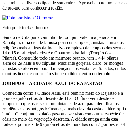
pashminas e diversos tipos de sou­venires. Aproveite para um passeio
de tuc-tuc para conhecer a região.
Foto por Istock/ Olmoroz
Saindo de Udaipur a caminho de Jodhpur, vale uma parada em
Ranakpur, uma cidade famosa por seus templos jainistas – uma das
religiões mais an­tigas da Índia. No complexo de templos dos sécu­los
14 e 15 o principal deles é o Chaturmukha Jain (Templo dos
Pilares). Construído todo em mármo­re branco, tem 1.444 pilares,
além de 29 halls e 80 cúpulas. Mediante gorjetas, claro, os monges
jai­nistas se oferecem para dar bênçãos nos visitantes. Sapatos, cintos
e outros itens de couro não são permitidos dentro do templo.
JODHPUR – A CIDADE AZUL DO RAJASTÃO
Conhecida como a Cidade Azul, está bem no meio do Rajastão e a
poucos quilômetros do de­serto de Thar. O título vem desde os
tempos em que as casas eram pintadas de azul para identificar as
residências dos antigos brâmanes, a mais ele­vada casta da hierarquia
hindu. O conjunto azula­do passou a ser visto como uma espécie de
oásis no meio da vegetação desértica. A cidade antiga ainda está
rodeada por mais de 9 quilômetros de muralhas com 7 portões e 101