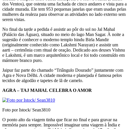
dos Ventos), que ostenta uma fachada de cinco andares e vista para a
ci­dade murada. Ele tem 953 pequenas janelas que eram usadas pelas
mulheres da realeza para obser­var as atividades no lado externo sem
serem vistas.
No final da tarde a pedida é assistir ao pôr do sol no Jal Mahal
(Palácio das Águas), situado no meio do lago Man Sagar. À noite a
sugestão é conhecer o moderno templo hindu Birla Mandir
(originalmente conhecido como Lakshmi Narayan) e assistir um
aarti – cerimônia com ritual de ora­ção. Dedicado aos deuses Vishnu
e Lakshmi, é um marco arquitetônico local e foi todo construído em
mármore branco puro.
Jaipur faz parte do chamado “Triângulo Doura­do” juntamente com
Agra e Nova Délhi. A cidade moderna e planejada é famosa pelos
tecidos de algodão e tapetes de lã de camelo.
AGRA – TAJ MAHAL CELEBRA O AMOR
Foto por Istock/ Sean3810
O ponto alto da viagem tinha que ficar no final e para gravar na
memória para sempre. Impossí­vel imaginar uma viagem à Índia e