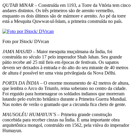
QUTAB MINAR
– Construída em 1193, a Torre da Vitória tem cinco
andares distintos. Os três pri­meiros são de arenito vermelho,
enquanto os dois últimos são de mármore e arenito. Ao pé da torre
está a Mesquita Quwwat-ul-Islam, a primeira cons­truída no país.
Foto por IStock/ DVrcan
JAMA MASJID
– Maior mesquita muçulmana da Índia, foi
construída no século 17 pelo impera­dor Shah Jahan. Seu grande
pátio recebe até 25 mil fieis em épocas de festivais. Os sapatos
devem ser deixados à entrada e do alto do seu mirante de 40 metros
de altura é possível ter uma vista privile­giada da Nova Délhi.
PORTA DA ÍNDIA
– O enorme monumen­to de 42 metros de altura,
que lembra o Arco do Triunfo, reina soberano no centro da cidade.
Foi erguido para homenagear os soldados indianos que morreram
lutando pelo exército britânico du­rante a Primeira Guerra Mundial.
Nas noites de ve­rão o gramado que a circunda fica cheio de gente.
MAUSOLÉU HUMAYUN’S
– Primeira grande construção
concebida para receber cinzas na Índia. É uma importante obra
arquitetônica mongol, cons­truído em 1562, pela viúva do imperador
Humayun.