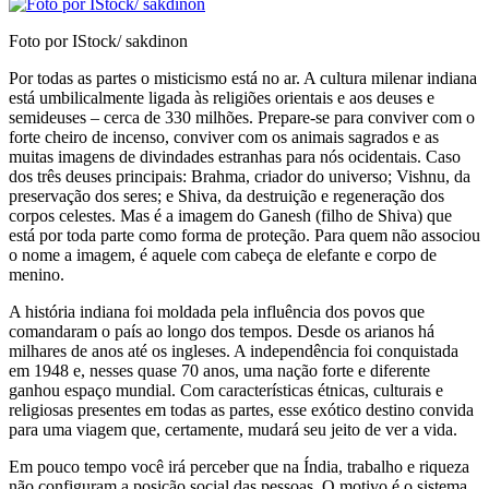
Foto por IStock/ sakdinon
Por todas as partes o misticismo está no ar. A cultura milenar indiana
está umbilicalmente liga­da às religiões orientais e aos deuses e
semideuses – cerca de 330 milhões. Prepare-se para conviver com o
forte cheiro de incenso, conviver com os animais sagrados e as
muitas imagens de divinda­des estranhas para nós ocidentais. Caso
dos três deuses principais: Brahma, criador do universo; Vishnu, da
preservação dos seres; e Shiva, da des­truição e regeneração dos
corpos celestes. Mas é a imagem do Ganesh (filho de Shiva) que
está por toda parte como forma de proteção. Para quem não associou
o nome a imagem, é aquele com ca­beça de elefante e corpo de
menino.
A história indiana foi moldada pela influência dos povos que
comandaram o país ao longo dos tem­pos. Desde os arianos há
milhares de anos até os ingleses. A independência foi conquistada
em 1948 e, nesses quase 70 anos, uma nação forte e diferen­te
ganhou espaço mundial. Com características étni­cas, culturais e
religiosas presentes em todas as par­tes, esse exótico destino convida
para uma viagem que, certamente, mudará seu jeito de ver a vida.
Em pouco tempo você irá perceber que na Índia, trabalho e riqueza
não configuram a posição social das pessoas. O motivo é o sistema