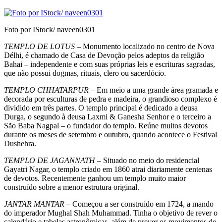
Foto por IStock/ naveen0301
TEMPLO DE LOTUS
– Monumento localiza­do no centro de Nova
Délhi, é chamado de Casa de Devoção pelos adeptos da religião
Bahai – in­dependente e com suas próprias leis e escrituras sagradas,
que não possui dogmas, rituais, clero ou sacerdócio.
TEMPLO CHHATARPUR
– Em meio a uma grande área gramada e
decorada por esculturas de pedra e madeira, o grandioso complexo é
dividido em três partes. O templo principal é dedicado a deusa
Durga, o segundo à deusa Laxmi & Ganesha Senhor e o terceiro a
São Baba Nagpal – o funda­dor do templo. Reúne muitos devotos
durante os meses de setembro e outubro, quando acontece o Festival
Dushehra.
TEMPLO DE JAGANNATH
– Situado no meio do residencial
Gayatri Nagar, o templo criado em 1860 atrai diariamente centenas
de devotos. Recentemente ganhou um templo muito maior
construído sobre a menor estrutura original.
JANTAR MANTAR
– Começou a ser construí­do em 1724, a mando
do imperador Mughal Shah Muhammad. Tinha o objetivo de rever o
calendá­rio e tabelas astronômicas, além de prever os mo­vimentos do