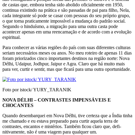
de castas que, embora tenha sido abolido oficialmente em 1950,
continua existindo na prática e são passadas de pai para filho, Nela,
cada integrante só pode se casar com pessoas do seu próprio grupo,
o que torna praticamente impossível a mudança do padrão so­cial.
Segundo o hinduísmo, a migração para uma outra casta pode
acontecer apenas em uma reen­carnação e de acordo com a evolução
espiritual.
Para conhecer as várias regiões do país com suas diferentes culturas
seriam necessários meses ou anos. No meu roteiro de apenas 11 dias
foram priorizados cinco importantes destinos na região norte: Nova
Délhi, Udaipur, Jodhpur, Jaipur e Agra. Claro que há muito mais
para ver, curtir e sentir, mas que ficará para uma outra oportunidade.
Foto por istock/ YURY_TARANIK
NOVA DÉLHI – CONTRASTES IMPENSÁVEIS E
CHOCANTES
Quando desembarquei em Nova Délhi, tive cer­teza que a Índia tinha
me chamado e eu estava preparado para curtir aquela terra de
contrastes, encantos e mistérios. Também ficou claro que, defi­
nitivamente, não é uma viagem para qualquer um.