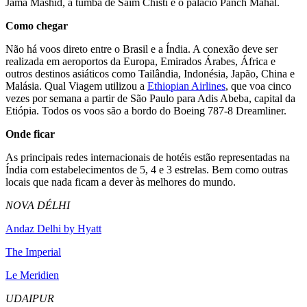
Jama Mashid, a tumba de Saim Chisti e o palácio Panch Mahal.
Como chegar
Não há voos direto entre o Brasil e a Índia. A conexão deve ser
realizada em aeroportos da Europa, Emirados Ára­bes, África e
outros destinos asiáticos como Tailândia, Indonésia, Japão, Chi­na e
Malásia. Qual Viagem utilizou a
Ethiopian Airlines
, que voa cinco
vezes por semana a partir de São Paulo para Adis Abeba, capital da
Etiópia. Todos os voos são a bordo do Boeing 787-8 Dreamliner.
Onde ficar
As principais redes internacionais de hotéis estão representadas na
Índia com estabelecimentos de 5, 4 e 3 estre­las. Bem como outras
locais que nada ficam a dever às melhores do mundo.
NOVA DÉLHI
Andaz Delhi by Hyatt
The Imperial
Le Meridien
UDAIPUR