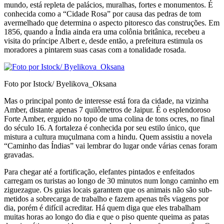
mundo, está re­pleta de palácios, muralhas, fortes e monumentos. É
conhecida como a “Cidade Rosa” por causa das pedras de tom
avermelhado que determina o as­pecto pitoresco das construções. Em
1856, quan­do a Índia ainda era uma colônia britânica, rece­beu a
visita do príncipe Albert e, desde então, a prefeitura estimula os
moradores a pintarem suas casas com a tonalidade rosada.
Foto por Istock/ Byelikova_Oksana
Mas o principal ponto de interesse está fora da cidade, na vizinha
Amber, distante apenas 7 qui­lômetros de Jaipur. É o esplendoroso
Forte Am­ber, erguido no topo de uma colina de tons ocres, no final
do século 16. A fortaleza é conhecida por seu estilo único, que
mistura a cultura muçulmana com a hindu. Quem assistiu a novela
“Caminho das Índias” vai lembrar do lugar onde várias cenas foram
gravadas.
Para chegar até a fortificação, elefantes pintados e enfeitados
carregam os turistas ao longo de 30 minutos num longo caminho em
ziguezague. Os guias locais garantem que os animais não são sub­
metidos a sobrecarga de trabalho e fazem apenas três viagens por
dia, porém é difícil acreditar. Há quem diga que eles trabalham
muitas horas ao longo do dia e que o piso quente queima as patas