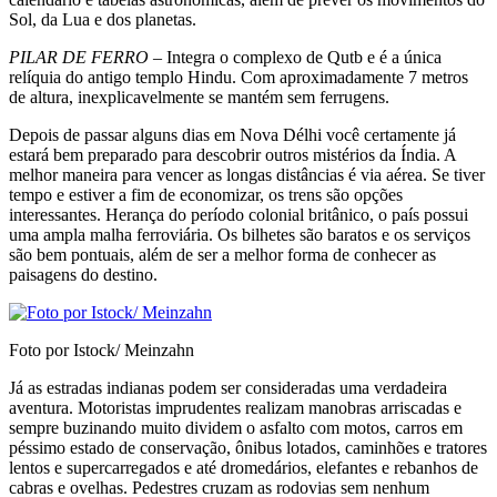
Sol, da Lua e dos planetas.
PILAR DE FERRO
– Integra o complexo de Qutb e é a única
relíquia do antigo templo Hindu. Com aproximadamente 7 metros
de altura, inexpli­cavelmente se mantém sem ferrugens.
Depois de passar alguns dias em Nova Délhi você certamente já
estará bem preparado para desco­brir outros mistérios da Índia. A
melhor maneira para vencer as longas distâncias é via aérea. Se ti­ver
tempo e estiver a fim de economizar, os trens são opções
interessantes. Herança do período co­lonial britânico, o país possui
uma ampla malha ferroviária. Os bilhetes são baratos e os serviços
são bem pontuais, além de ser a melhor forma de conhecer as
paisagens do destino.
Foto por Istock/ Meinzahn
Já as estradas indianas podem ser consideradas uma verdadeira
aventura. Motoristas imprudentes realizam manobras arriscadas e
sempre buzinando muito dividem o asfalto com motos, carros em
pés­simo estado de conservação, ônibus lotados, cami­nhões e tratores
lentos e supercarregados e até dro­medários, elefantes e rebanhos de
cabras e ovelhas. Pedestres cruzam as rodovias sem nenhum