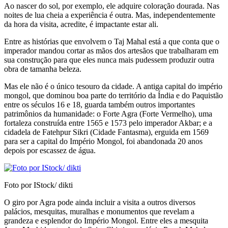
Ao nascer do sol, por exemplo, ele adquire coloração dourada. Nas
noites de lua cheia a experiência é outra. Mas, independentemente
da hora da visita, acredite, é impactante estar ali.
Entre as histórias que envolvem o Taj Mahal está a que conta que o
imperador mandou cortar as mãos dos artesãos que trabalharam em
sua cons­trução para que eles nunca mais pudessem produ­zir outra
obra de tamanha beleza.
Mas ele não é o único tesouro da cidade. A an­tiga capital do império
mongol, que dominou boa parte do território da Índia e do Paquistão
entre os séculos 16 e 18, guarda também outros impor­tantes
patrimônios da humanidade: o Forte Agra (Forte Vermelho), uma
fortaleza construída entre 1565 e 1573 pelo imperador Akbar; e a
cidadela de Fatehpur Sikri (Cidade Fantasma), erguida em 1569
para ser a capital do Império Mongol, foi abandonada 20 anos
depois por escassez de água.
Foto por IStock/ dikti
O giro por Agra pode ainda incluir a visita a ou­tros diversos
palácios, mesquitas, muralhas e monu­mentos que revelam a
grandeza e esplendor do Im­pério Mongol. Entre eles a mesquita