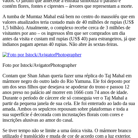
vados. O jardim que antecede a entrada simboliza o paraíso e
contém flores, fontes e ciprestes – ár­vores que representam a morte.
A tumba de Mumtaz Mahal está bem no centro do mausoléu que em
valores atualizados teria cus­tado mais de 40 milhões de rupias (US$
1,5 bilhão). Atualmente, o complexo recebe cerca de 3 mi­lhões de
visitantes por ano – os ingressos têm que ser comprados um dia
antes da visita e custam mil rupias (US$ 40) para estrangeiros, já que
indianos pagam apenas 40 rupias. Não abre às sextas-feiras.
Foto por Istock/AvigatorPhotographer
Contam que Shan Jahan queria fazer uma réplica do Taj Mahal em
mármore negro do outro lado do Rio Yamuna. Ele foi deposto por
um dos seus filhos que desejava se apoderar do trono e passou 12
anos preso no palácio até morrer em 1666 com 74 anos de idade.
Durante o período de cárcere ele só conseguia ver o Taj Mahal a
partir da pequena janela de sua cela. Ele foi enterrado ao lado da sua
amada. Ambos os sepulcros repousam sobre pla­taformas e toda a
sua superfície é decorada com incrustações florais com cores e
inscrições alusivas ao amor do casal.
Se tiver tempo não se limite a uma única visita. O mármore branco
utilizado é translúcido e muda de cor de acordo com a luz exterior.