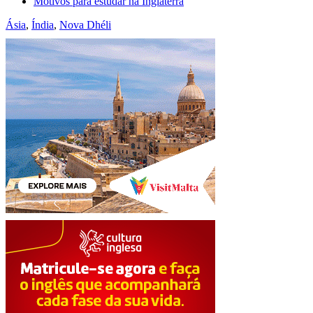
Motivos para estudar na Inglaterra
Ásia
,
Índia
,
Nova Dhéli