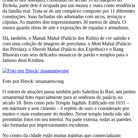
Pichola, parte dele é ocupada por um museu e outra como residência
da família real. Tra­ta-se de um complexo composto por 11 diferentes
construções. Suas fachadas são adornadas com ar­cos, terraços e
cúpulas. As maiores têm impressio­nantes 30 metros de altura. O
museu guarda obras de arte e exposições de espadas e armaduras.
Há, também, o Manak Mahal (Palácio dos Ru­bis) de cor salmão e
com uma coleção de imagens de porcelana; o Moti Mahal (Palácio
das Pérolas); o Sheesh Mahal (Palácio dos Espelhos) e o Rang
Bhawan com seus delicados mosaicos de pavão e templos para o
famoso deus Krishna.
Foto por IStock/ siraanamwong
O roteiro de atrações passa também pelo Sahelion ki Bari, um jardim
ornamental feito especialmente para as senhoras do palácio no
século 18. Bem como pelo Templo Jagdish. Edificado em 1651 –
em mármore e sem cimento – é repleto de ouro e con­siderado por
muitos o mais exuberante do destino. Nesse templo hindu não são
permitidas fotos em seu interior. Na parte externa, todas as paredes
são formadas por impressionantes esculturas.
No centro da cidade estão muitas lojinhas que comercializam