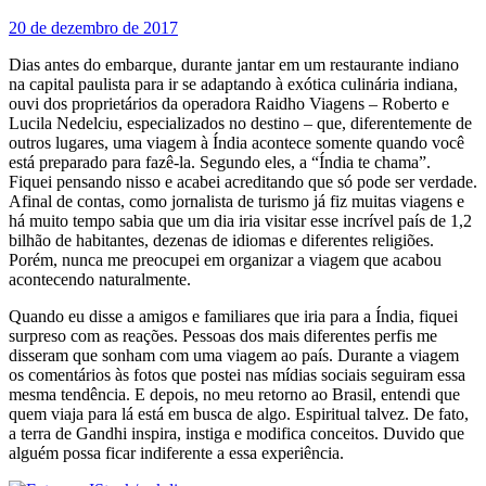
20 de dezembro de 2017
Dias antes do embarque, durante jantar em um restaurante indiano
na capital paulista para ir se adaptando à exótica culinária in­diana,
ouvi dos proprietários da operadora Raidho Viagens – Roberto e
Lucila Nedelciu, especializados no destino – que, diferentemente de
outros luga­res, uma viagem à Índia acontece somente quando você
está preparado para fazê-la. Segundo eles, a “Índia te chama”.
Fiquei pensando nisso e acabei acreditando que só pode ser verdade.
Afinal de contas, como jornalista de turismo já fiz muitas viagens e
há muito tempo sabia que um dia iria vi­sitar esse incrível país de 1,2
bilhão de habitantes, dezenas de idiomas e diferentes religiões.
Porém, nunca me preocupei em organizar a viagem que acabou
acontecendo naturalmente.
Quando eu disse a amigos e familiares que iria para a Índia, fiquei
surpreso com as reações. Pes­soas dos mais diferentes perfis me
disseram que sonham com uma viagem ao país. Durante a via­gem
os comentários às fotos que postei nas mídias sociais seguiram essa
mesma tendência. E depois, no meu retorno ao Brasil, entendi que
quem viaja para lá está em busca de algo. Espiritual talvez. De fato,
a terra de Gandhi inspira, instiga e modifica conceitos. Duvido que
alguém possa ficar indife­rente a essa experiência.