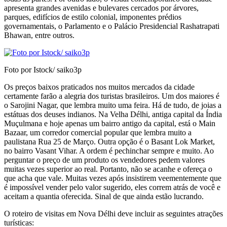
apresenta grandes avenidas e bulevares cercados por árvores,
parques, edifícios de estilo colonial, imponentes prédios
governamentais, o Parlamento e o Palácio Presidencial Rashatrapati
Bhawan, entre outros.
Foto por Istock/ saiko3p
Os preços baixos praticados nos muitos merca­dos da cidade
certamente farão a alegria dos turis­tas brasileiros. Um dos maiores é
o Sarojini Nagar, que lembra muito uma feira. Há de tudo, de joias a
estátuas dos deuses indianos. Na Velha Délhi, antiga capital da Índia
Muçulmana e hoje apenas um bairro antigo da capital, está o Main
Bazaar, um corredor comercial popular que lembra muito a
paulistana Rua 25 de Março. Outra opção é o Basant Lok Market,
no bairro Vasant Vihar. A or­dem é pechinchar sempre e muito. Ao
perguntar o preço de um produto os vendedores pedem valo­res
muitas vezes superior ao real. Portanto, não se acanhe e ofereça o
que acha que vale. Muitas ve­zes após insistirem veementemente que
é impossí­vel vender pelo valor sugerido, eles correm atrás de você e
aceitam a quantia oferecida. Sinal de que ainda estão lucrando.
O roteiro de visitas em Nova Délhi deve incluir as seguintes atrações
turísticas: