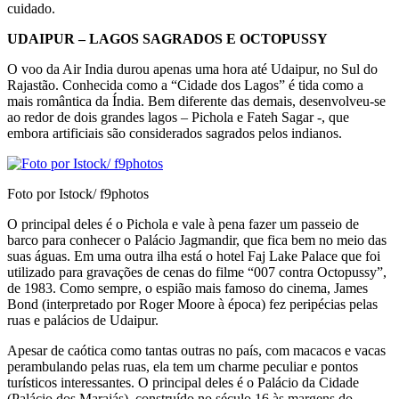
cuidado.
UDAIPUR – LAGOS SAGRADOS E OCTOPUSSY
O voo da Air India durou apenas uma hora até Udaipur, no Sul do
Rajastão. Conhecida como a “Cidade dos Lagos” é tida como a
mais romântica da Índia. Bem diferente das demais, desenvolveu-se
ao redor de dois grandes lagos – Pichola e Fateh Sagar -, que
embora artificiais são considerados sagrados pelos indianos.
Foto por Istock/ f9photos
O principal deles é o Pichola e vale à pena fazer um passeio de
barco para conhecer o Palácio Jag­mandir, que fica bem no meio das
suas águas. Em uma outra ilha está o hotel Faj Lake Palace que foi
utilizado para gravações de cenas do filme “007 contra Octopussy”,
de 1983. Como sempre, o es­pião mais famoso do cinema, James
Bond (inter­pretado por Roger Moore à época) fez peripécias pelas
ruas e palácios de Udaipur.
Apesar de caótica como tantas outras no país, com macacos e vacas
perambulando pelas ruas, ela tem um charme peculiar e pontos
turísticos inte­ressantes. O principal deles é o Palácio da Cidade
(Palácio dos Marajás), construído no século 16 às margens do