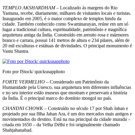
TEMPLO AKSHARDHAM
– Localizado às margens do Rio
Yamuna, recebe, diariamente, mi­lhares de visitantes locais e turistas.
Inaugurado em 2005, é o maior complexo de templos hindu da
cidade. Também conhecido como Swaminarayan, reúne em um só
lugar a tradicional cultura, espiri­tualidade, patrimônio e magnífica
arquitetura anti­ga da Índia. Construído em arenito rosa e mármores
branco e carrara, possui 141 metros de altura e 234 pilares, além de
20 mil esculturas e estátuas de di­vindades. O principal monumento é
Vastu Shastra.
Foto por IStock/ quicksnapphoto
FORTE VERMELHO
– Considerado um Patri­mônio da
Humanidade pela Unesco, sua arquitetu­ra tem diferentes influências
e no seu interior estão museus que mostram e preservam a história
da Ín­dia. É o principal marco do domínio mongol no país.
CHANDNI CHOWK
– Construído no século 17 por Shah Jahan e
projetado por sua filha Jahan Ara, é um dos mercados mais antigos e
movimen­tados do destino. Está na rua principal da cidade murada –
criada em 1650 – da Velha Délhi e foi originalmente chamado
Shahjahanabad.