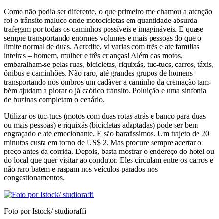
Como não podia ser diferente, o que primeiro me chamou a atenção
foi o trânsito maluco onde motocicletas em quantidade absurda
trafegam por todas os caminhos possíveis e imagináveis. E quase
sempre transportando enormes volumes e mais pessoas do que o
limite normal de duas. Acredite, vi várias com três e até famílias
inteiras – homem, mulher e três crianças! Além das motos,
embaralham-se pelas ruas, bicicletas, riquixás, tuc-tucs, carros, táxis,
ônibus e caminhões. Não raro, até grandes grupos de homens
transportando nos ombros um cadáver a caminho da cremação tam­
bém ajudam a piorar o já caótico trânsito. Poluição e uma sinfonia
de buzinas completam o cenário.
Utilizar os tuc-tucs (motos com duas rotas atrás e banco para duas
ou mais pessoas) e riquixás (bi­cicletas adaptadas) pode ser bem
engraçado e até emocionante. E são baratíssimos. Um trajeto de 20
minutos custa em torno de US$ 2. Mas procure sempre acertar o
preço antes da corrida. Depois, basta mostrar o endereço do hotel ou
do local que quer visitar ao condutor. Eles circulam entre os car­ros e
não raro batem e raspam nos veículos para­dos nos
congestionamentos.
Foto por Istock/ studioraffi