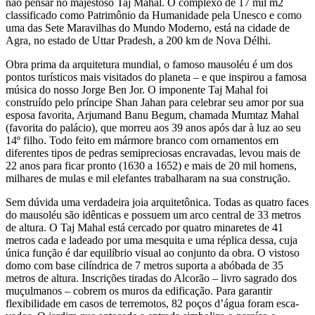
não pensar no majestoso Taj Mahal. O complexo de 17 mil m2
classificado como Patrimônio da Humanidade pela Unesco e como
uma das Sete Maravilhas do Mun­do Moderno, está na cidade de
Agra, no estado de Uttar Pradesh, a 200 km de Nova Délhi.
Obra prima da arquitetura mundial, o famoso mausoléu é um dos
pontos turísticos mais visita­dos do planeta – e que inspirou a famosa
música do nosso Jorge Ben Jor. O imponente Taj Mahal foi
construído pelo príncipe Shan Jahan para cele­brar seu amor por sua
esposa favorita, Arjumand Banu Begum, chamada Mumtaz Mahal
(favorita do palácio), que morreu aos 39 anos após dar à luz ao seu
14º filho. Todo feito em mármore bran­co com ornamentos em
diferentes tipos de pedras semipreciosas encravadas, levou mais de
22 anos para ficar pronto (1630 a 1652) e mais de 20 mil homens,
milhares de mulas e mil elefantes traba­lharam na sua construção.
Sem dúvida uma verdadeira joia arquitetônica. Todas as quatro faces
do mausoléu são idênticas e possuem um arco central de 33 metros
de altu­ra. O Taj Mahal está cercado por quatro minaretes de 41
metros cada e ladeado por uma mesquita e uma réplica dessa, cuja
única função é dar equilí­brio visual ao conjunto da obra. O vistoso
domo com base cilíndrica de 7 metros suporta a abóbada de 35
metros de altura. Inscrições tiradas do Alco­rão – livro sagrado dos
muçulmanos – cobrem os muros da edificação. Para garantir
flexibilidade em casos de terremotos, 82 poços d’água foram esca­