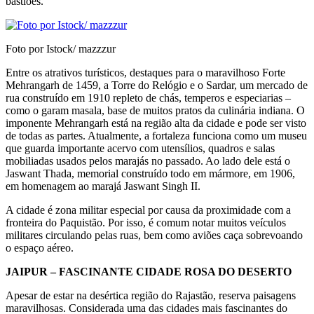
bastiões.
Foto por Istock/ mazzzur
Entre os atrativos turísticos, destaques para o ma­ravilhoso Forte
Mehrangarh de 1459, a Torre do Relógio e o Sardar, um mercado de
rua construído em 1910 repleto de chás, temperos e especiarias –
como o garam masala, base de muitos pratos da culinária indiana. O
imponente Mehrangarh está na região alta da cidade e pode ser visto
de todas as partes. Atualmente, a fortaleza funciona como um museu
que guarda importante acervo com utensí­lios, quadros e salas
mobiliadas usados pelos mara­jás no passado. Ao lado dele está o
Jaswant Thada, memorial construído todo em mármore, em 1906,
em homenagem ao marajá Jaswant Singh II.
A cidade é zona militar especial por causa da proximi­dade com a
fronteira do Paquistão. Por isso, é comum notar muitos veículos
militares circulando pelas ruas, bem como aviões caça sobrevoando
o espaço aéreo.
JAIPUR – FASCINANTE CIDADE ROSA DO DESERTO
Apesar de estar na desértica região do Rajastão, reserva paisagens
maravilhosas. Considerada uma das cidades mais fascinantes do