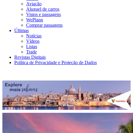
Aviação
Aluguel de carros
Vistos e passagens
WePlann
Comprar passagens
Últimas
Notícias
Vídeos
Listas
Trade
Revistas Digitais
Política de Privacidade e Proteção de Dados