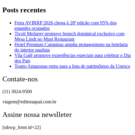
Posts recentes
Feira AVIRRP 2026 chega à 28ª edição com 95% dos
estandes ocupados
Tivoli Mofarrej promove brunch dominical exclusivo com
Mesa Lindt no Must Restaurant
Hotel Premium Campinas amplia protagonismo na hotelaria
do interior paulista
Vila Galé promove experiências especiais para celebrar o Dia
dos Pais
Teatro Amazonas entra para a lista de patrimônios da Unesco
Contate-nos
(11) 3024-9500
viagem@editoraqual.com.br
Assine nossa newslleter
[sibwp_form id=22]