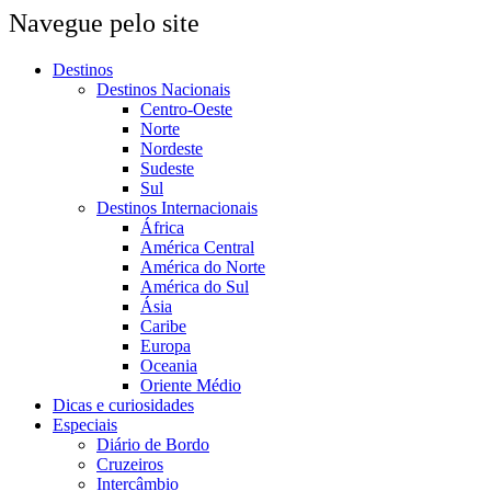
Navegue pelo site
Destinos
Destinos Nacionais
Centro-Oeste
Norte
Nordeste
Sudeste
Sul
Destinos Internacionais
África
América Central
América do Norte
América do Sul
Ásia
Caribe
Europa
Oceania
Oriente Médio
Dicas e curiosidades
Especiais
Diário de Bordo
Cruzeiros
Intercâmbio