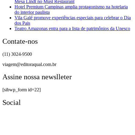
Mesa Lindt no Must Restaurant
Hotel Premium Campinas amplia protagonismo na hotelaria
do interior paulista
Vila Galé promove experiências especiais para celebrar o Dia
dos Pais
Teatro Amazonas entra para a lista de patrimônios da Unesco
Contate-nos
(11) 3024-9500
viagem@editoraqual.com.br
Assine nossa newslleter
[sibwp_form id=22]
Social