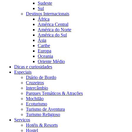
Sudeste
Sul
Destinos Internacionais
África
América Central
América do Norte
América do Sul
Ásia
Caribe
Europa
Oceania
Oriente Médio
Dicas e curiosidades
Especiais
Diário de Bordo
Cruzeiros
Intercâmbio
Parques Temáticos & Atrações
Mochilão
Ecoturismo
Turismo de Aventura
Turismo Religioso
Serviços
Hotéis & Resorts
Hostel