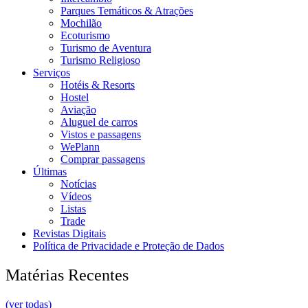
Parques Temáticos & Atrações
Mochilão
Ecoturismo
Turismo de Aventura
Turismo Religioso
Serviços
Hotéis & Resorts
Hostel
Aviação
Aluguel de carros
Vistos e passagens
WePlann
Comprar passagens
Últimas
Notícias
Vídeos
Listas
Trade
Revistas Digitais
Política de Privacidade e Proteção de Dados
Matérias Recentes
(ver todas)