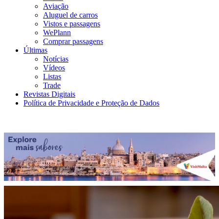
Aviação
Aluguel de carros
Vistos e passagens
WePlann
Comprar passagens
Últimas
Notícias
Vídeos
Listas
Trade
Revistas Digitais
Política de Privacidade e Proteção de Dados