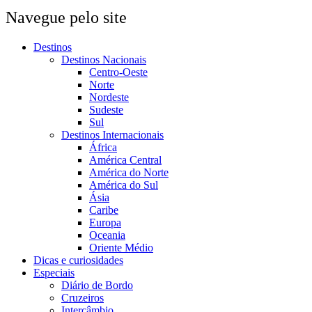
Navegue pelo site
Destinos
Destinos Nacionais
Centro-Oeste
Norte
Nordeste
Sudeste
Sul
Destinos Internacionais
África
América Central
América do Norte
América do Sul
Ásia
Caribe
Europa
Oceania
Oriente Médio
Dicas e curiosidades
Especiais
Diário de Bordo
Cruzeiros
Intercâmbio