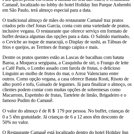
Camauê, localizado no lobby do hotel Holiday Inn Parque Anhembi
em São Paulo, terá almoço especial para a data.
O tradicional almoço de mães do restaurante Camauê traz pratos
criados pelo chef Jonas Garcia, conta com uma variedade de pratos,
inclusive vegana. O restaurante que oferece serviço em formato de
buffet destaca algumas das opções para a data. O Salmão marinado,
o Ceviche ao toque de maracujá, o Display de sushi, as Tábuas de
frios e queijos, as Terrines de frango caipira e mais.
Dentre os pratos quentes estão as Lascas de bacalhau com batata
Baroa, a Moqueca sergipana, a Casquinha de siri, o Frango de leite
a Café Paris, o Lombo assado com farofa de frutas, o delicioso
Linguini ao molho de frutos do mar, o Arroz Valenciano entre
outros. Como opção vegana, a casa oferece Batata Rosti, Risoto de
alho porró e tofu, Guisado de legumes. Já para finalizar o almoço, os
clientes podem contar com muitas opções de sobremesas como
Macarrons, Espetinho de frutas, Tartelete de limão, Brigadeiro e o
famoso Pudim do Camauê.
O valor do almoço é de R＄ 179 por pessoa. No buffet, crianças de
0 a 5 têm gratuidade. Já crianças de 6 a 12 anos têm desconto de
50% no valor.
O Restaurante Camauê está localizado dentro do hotel Holiday Inn