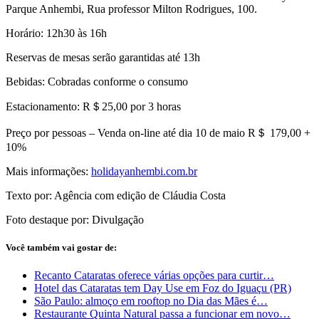
Parque Anhembi, Rua professor Milton Rodrigues, 100.
Horário: 12h30 às 16h
Reservas de mesas serão garantidas até 13h
Bebidas: Cobradas conforme o consumo
Estacionamento: R＄25,00 por 3 horas
Preço por pessoas – Venda on-line até dia 10 de maio R＄ 179,00 +
10%
Mais informações:
holidayanhembi.com.br
Texto por: Agência com edição de Cláudia Costa
Foto destaque por: Divulgação
Você também vai gostar de:
Recanto Cataratas oferece várias opções para curtir…
Hotel das Cataratas tem Day Use em Foz do Iguaçu (PR)
São Paulo: almoço em rooftop no Dia das Mães é…
Restaurante Quinta Natural passa a funcionar em novo…