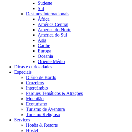
Sudeste
Sul
Destinos Internacionais
África
América Central
América do Norte
América do Sul
Ásia
Caribe
Europa
Oceania
Oriente Médio
Dicas e curiosidades
Especiais
Diário de Bordo
Cruzeiros
Intercâmbio
Parques Temáticos & Atrações
Mochilão
Ecoturismo
Turismo de Aventura
Turismo Religioso
Serviços
Hotéis & Resorts
Hostel