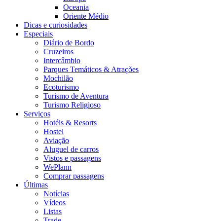
Oceania
Oriente Médio
Dicas e curiosidades
Especiais
Diário de Bordo
Cruzeiros
Intercâmbio
Parques Temáticos & Atrações
Mochilão
Ecoturismo
Turismo de Aventura
Turismo Religioso
Serviços
Hotéis & Resorts
Hostel
Aviação
Aluguel de carros
Vistos e passagens
WePlann
Comprar passagens
Últimas
Notícias
Vídeos
Listas
Trade