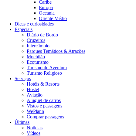
Caribe
Europa
Oceania
Oriente Médio
Dicas e curiosidades
Especiais
Diário de Bordo
Cruzeiros
Intercâmbio
Parques Temáticos & Atrações
Mochilão
Ecoturismo
Turismo de Aventura
Turismo Religioso
Serviços
Hotéis & Resorts
Hostel
Aviação
Aluguel de carros
Vistos e passagens
WePlann
Comprar passagens
Últimas
Notícias
Vídeos