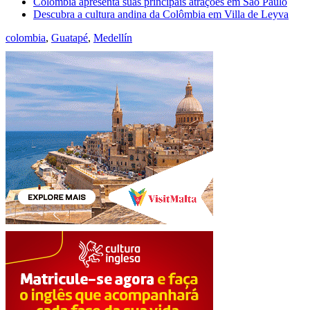
Colômbia apresenta suas principais atrações em São Paulo
Descubra a cultura andina da Colômbia em Villa de Leyva
colombia
,
Guatapé
,
Medellín