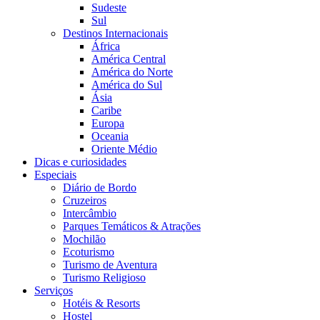
Sudeste
Sul
Destinos Internacionais
África
América Central
América do Norte
América do Sul
Ásia
Caribe
Europa
Oceania
Oriente Médio
Dicas e curiosidades
Especiais
Diário de Bordo
Cruzeiros
Intercâmbio
Parques Temáticos & Atrações
Mochilão
Ecoturismo
Turismo de Aventura
Turismo Religioso
Serviços
Hotéis & Resorts
Hostel