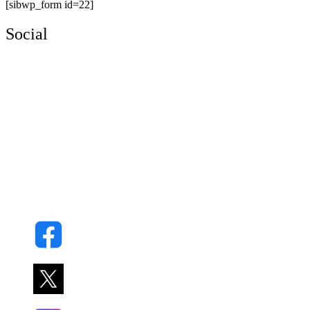
[sibwp_form id=22]
Social