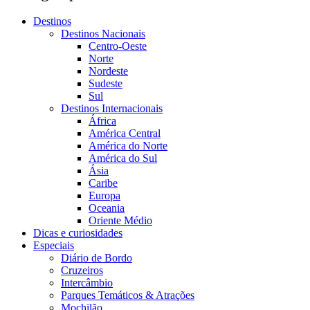
Destinos
Destinos Nacionais
Centro-Oeste
Norte
Nordeste
Sudeste
Sul
Destinos Internacionais
África
América Central
América do Norte
América do Sul
Ásia
Caribe
Europa
Oceania
Oriente Médio
Dicas e curiosidades
Especiais
Diário de Bordo
Cruzeiros
Intercâmbio
Parques Temáticos & Atrações
Mochilão