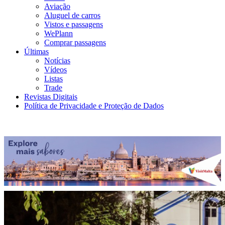
Aviação
Aluguel de carros
Vistos e passagens
WePlann
Comprar passagens
Últimas
Notícias
Vídeos
Listas
Trade
Revistas Digitais
Política de Privacidade e Proteção de Dados