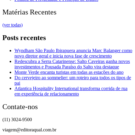
Matérias Recentes
(ver todas)
Posts recentes
Wyndham São Paulo Ibirapuera anuncia Marc Balanger como
novo diretor geral e inicia nova fase de crescimento
Redescubra a Serra Catarinense: Salto Caveiras ganha novos
investimentos e Pousada Paraíso do Salto vira destaque
Monte Verde encanta turistas em todas as estações do ano
Do cervejeiro ao sommelier: um roteiro para todos os tipos de
pai
Atlantica Hospitality International transforma corrida de rua
em experiência de relacionamento
Contate-nos
(11) 3024-9500
viagem@editoraqual.com.br