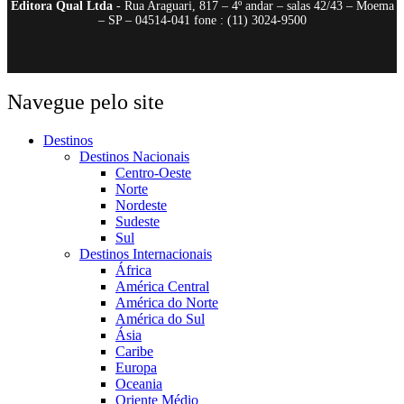
Editora Qual Ltda
- Rua Araguari, 817 – 4º andar – salas 42/43 – Moema
– SP – 04514-041 fone : (11) 3024-9500
Navegue pelo site
Destinos
Destinos Nacionais
Centro-Oeste
Norte
Nordeste
Sudeste
Sul
Destinos Internacionais
África
América Central
América do Norte
América do Sul
Ásia
Caribe
Europa
Oceania
Oriente Médio