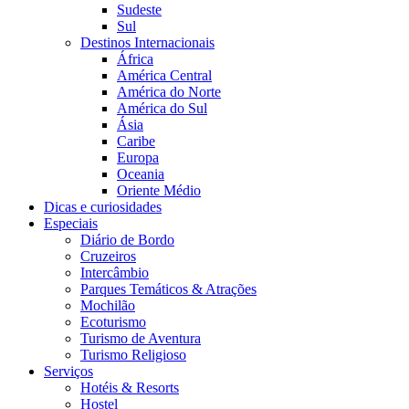
Sudeste
Sul
Destinos Internacionais
África
América Central
América do Norte
América do Sul
Ásia
Caribe
Europa
Oceania
Oriente Médio
Dicas e curiosidades
Especiais
Diário de Bordo
Cruzeiros
Intercâmbio
Parques Temáticos & Atrações
Mochilão
Ecoturismo
Turismo de Aventura
Turismo Religioso
Serviços
Hotéis & Resorts
Hostel