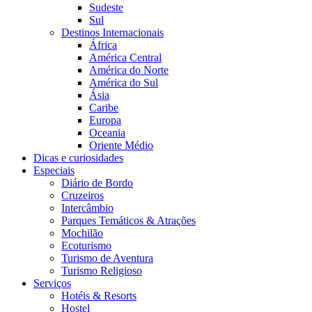
Sudeste
Sul
Destinos Internacionais
África
América Central
América do Norte
América do Sul
Ásia
Caribe
Europa
Oceania
Oriente Médio
Dicas e curiosidades
Especiais
Diário de Bordo
Cruzeiros
Intercâmbio
Parques Temáticos & Atrações
Mochilão
Ecoturismo
Turismo de Aventura
Turismo Religioso
Serviços
Hotéis & Resorts
Hostel