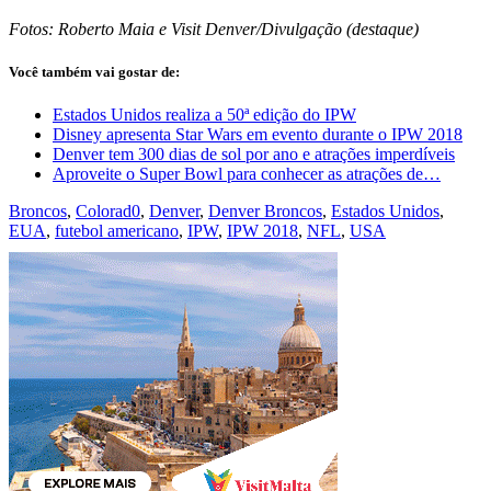
Fotos: Roberto Maia e Visit Denver/Divulgação (destaque)
Você também vai gostar de:
Estados Unidos realiza a 50ª edição do IPW
Disney apresenta Star Wars em evento durante o IPW 2018
Denver tem 300 dias de sol por ano e atrações imperdíveis
Aproveite o Super Bowl para conhecer as atrações de…
Broncos
,
Colorad0
,
Denver
,
Denver Broncos
,
Estados Unidos
,
EUA
,
futebol americano
,
IPW
,
IPW 2018
,
NFL
,
USA