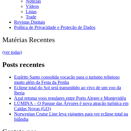
Notícias
Vídeos
Listas
Trade
Revistas Digitais
Política de Privacidade e Proteção de Dados
Matérias Recentes
(ver todas)
Posts recentes
Espírito Santo consolida vocação para o turismo religioso
muito além da Festa da Penha
Eclipse total do Sol será transmitido ao vivo de um voo da
Iberia
Azul retoma voos regulares entre Porto Alegre e Montevidéu
LÚMINA – O Parque das Árvores é nova atração turística em
Caldas Novas (GO)
Norwegian Cruise Line leva viajantes para ver eclipse total na
Islândia