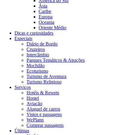
América do Sul
Ásia
Caribe
Europa
Oceania
Oriente Médio
Dicas e curiosidades
Especiais
Diário de Bordo
Cruzeiros
Intercâmbio
Parques Temáticos & Atrações
Mochilão
Ecoturismo
Turismo de Aventura
Turismo Religioso
Serviços
Hotéis & Resorts
Hostel
Aviação
Aluguel de carros
Vistos e passagens
WePlann
Comprar passagens
Últimas