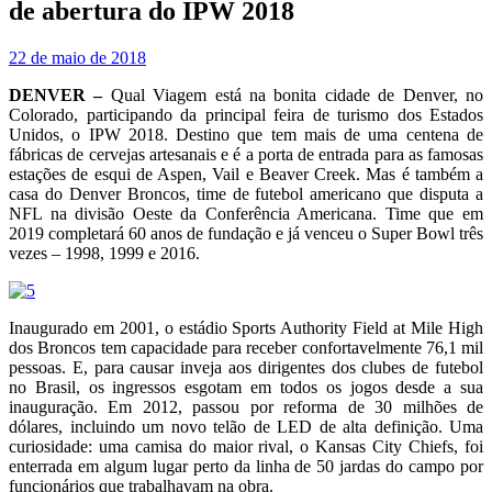
de abertura do IPW 2018
22 de maio de 2018
DENVER –
Qual Viagem está na bonita cidade de Denver, no
Colorado, participando da principal feira de turismo dos Estados
Unidos, o IPW 2018. Destino que tem mais de uma centena de
fábricas de cervejas artesanais e é a porta de entrada para as famosas
estações de esqui de Aspen, Vail e Beaver Creek. Mas é também a
casa do Denver Broncos, time de futebol americano que disputa a
NFL na divisão Oeste da Conferência Americana. Time que em
2019 completará 60 anos de fundação e já venceu o Super Bowl três
vezes – 1998, 1999 e 2016.
Inaugurado em 2001, o estádio Sports Authority Field at Mile High
dos Broncos tem capacidade para receber confortavelmente 76,1 mil
pessoas. E, para causar inveja aos dirigentes dos clubes de futebol
no Brasil, os ingressos esgotam em todos os jogos desde a sua
inauguração. Em 2012, passou por reforma de 30 milhões de
dólares, incluindo um novo telão de LED de alta definição. Uma
curiosidade: uma camisa do maior rival, o Kansas City Chiefs, foi
enterrada em algum lugar perto da linha de 50 jardas do campo por
funcionários que trabalhavam na obra.