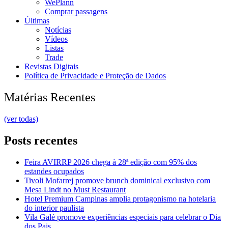
WePlann
Comprar passagens
Últimas
Notícias
Vídeos
Listas
Trade
Revistas Digitais
Política de Privacidade e Proteção de Dados
Matérias Recentes
(ver todas)
Posts recentes
Feira AVIRRP 2026 chega à 28ª edição com 95% dos
estandes ocupados
Tivoli Mofarrej promove brunch dominical exclusivo com
Mesa Lindt no Must Restaurant
Hotel Premium Campinas amplia protagonismo na hotelaria
do interior paulista
Vila Galé promove experiências especiais para celebrar o Dia
dos Pais