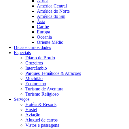
África
América Central
América do Norte
América do Sul
Ásia
Caribe
Europa
Oceania
Oriente Médio
Dicas e curiosidades
Especiais
Diário de Bordo
Cruzeiros
Intercâmbio
Parques Temáticos & Atrações
Mochilão
Ecoturismo
Turismo de Aventura
Turismo Religioso
Serviços
Hotéis & Resorts
Hostel
Aviação
Aluguel de carros
Vistos e passagens