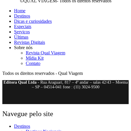
©QUAL VIAGEM- Todos os direitos reservados
Home
Destinos
Dicas e curiosidades
Especiais
Serviços
Últimas
Revistas Digitais
Sobre nós
Revista Qual Viagem
Mídia Kit
Contato
Todos os direitos reservados - Qual Viagem
Editora Qual Ltda
- Rua Araguari, 817 – 4º andar – salas 42/43 – Moema
– SP – 04514-041 fone : (11) 3024-9500
Navegue pelo site
Destinos