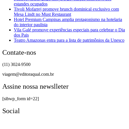
estandes ocupados
Tivoli Mofarrej promove brunch dominical exclusivo com
Mesa Lindt no Must Restaurant
Hotel Premium Campinas amplia protagonismo na hotelaria
do interior paulista
Vila Galé promove experiências especiais para celebrar o Dia
dos Pais
Teatro Amazonas entra para a lista de patrimônios da Unesco
Contate-nos
(11) 3024-9500
viagem@editoraqual.com.br
Assine nossa newslleter
[sibwp_form id=22]
Social