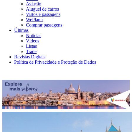
Aviação
Aluguel de carros
Vistos e passagens
WePlann
Comprar passagens
Últimas
Notícias
Vídeos
Listas
Trade
Revistas Digitais
Política de Privacidade e Proteção de Dados