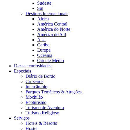
Sudeste
Sul
Destinos Internacionais
África
América Central
América do Norte
América do Sul
Ásia
Caribe
Europa
Oceania
Oriente Médio
Dicas e curiosidades
Especiais
Diário de Bordo
Cruzeiros
Intercâmbio
Parques Temáticos & Atrações
Mochilão
Ecoturismo
Turismo de Aventura
Turismo Religioso
Serviços
Hotéis & Resorts
Hostel