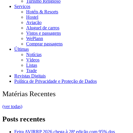
Turismo Religioso
Serviços
Hotéis & Resorts
Hostel
Aviação
Aluguel de carros
Vistos e passagens
WePlann
Comprar passagens
Últimas
Notícias
Vídeos
Listas
Trade
Revistas Digitais
Política de Privacidade e Proteção de Dados
Matérias Recentes
(ver todas)
Posts recentes
Feira AVIRRP 2026 chega à 28ª edição com 95% dos