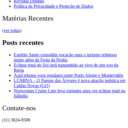
Revistas Digitais
Política de Privacidade e Proteção de Dados
Matérias Recentes
(ver todas)
Posts recentes
Espírito Santo consolida vocação para o turismo religioso
muito além da Festa da Penha
Eclipse total do Sol será transmitido ao vivo de um voo da
Iberia
Azul retoma voos regulares entre Porto Alegre e Montevidéu
LÚMINA – O Parque das Árvores é nova atração turística em
Caldas Novas (GO)
Norwegian Cruise Line leva viajantes para ver eclipse total na
Islândia
Contate-nos
(11) 3024-9500