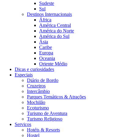
Sudeste
Sul
Destinos Internacionais
África
América Central
América do Norte
América do Sul
Ásia
Caribe
Europa
Oceania
Oriente Médio
Dicas e curiosidades
Especiais
Diário de Bordo
Cruzeiros
Intercâmbio
Parques Temáticos & Atrações
Mochilão
Ecoturismo
Turismo de Aventura
Turismo Religioso
Serviços
Hotéis & Resorts
Hostel