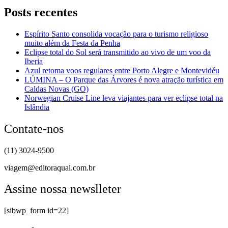
Posts recentes
Espírito Santo consolida vocação para o turismo religioso
muito além da Festa da Penha
Eclipse total do Sol será transmitido ao vivo de um voo da
Iberia
Azul retoma voos regulares entre Porto Alegre e Montevidéu
LÚMINA – O Parque das Árvores é nova atração turística em
Caldas Novas (GO)
Norwegian Cruise Line leva viajantes para ver eclipse total na
Islândia
Contate-nos
(11) 3024-9500
viagem@editoraqual.com.br
Assine nossa newslleter
[sibwp_form id=22]