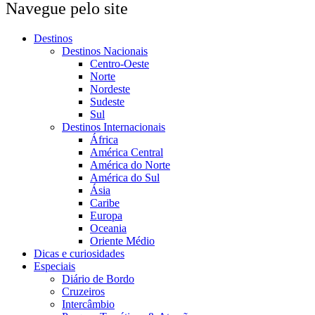
Navegue pelo site
Destinos
Destinos Nacionais
Centro-Oeste
Norte
Nordeste
Sudeste
Sul
Destinos Internacionais
África
América Central
América do Norte
América do Sul
Ásia
Caribe
Europa
Oceania
Oriente Médio
Dicas e curiosidades
Especiais
Diário de Bordo
Cruzeiros
Intercâmbio