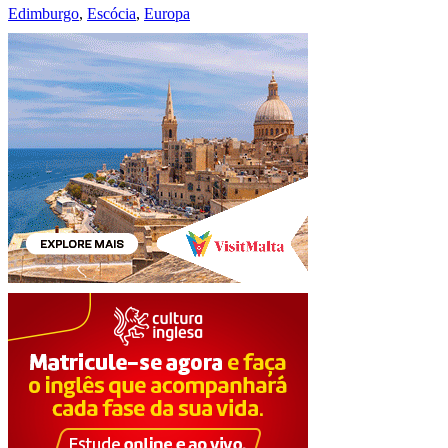
Edimburgo
,
Escócia
,
Europa