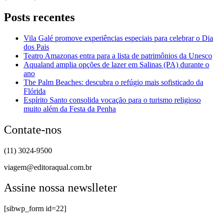
Posts recentes
Vila Galé promove experiências especiais para celebrar o Dia
dos Pais
Teatro Amazonas entra para a lista de patrimônios da Unesco
Aqualand amplia opções de lazer em Salinas (PA) durante o
ano
The Palm Beaches: descubra o refúgio mais sofisticado da
Flórida
Espírito Santo consolida vocação para o turismo religioso
muito além da Festa da Penha
Contate-nos
(11) 3024-9500
viagem@editoraqual.com.br
Assine nossa newslleter
[sibwp_form id=22]