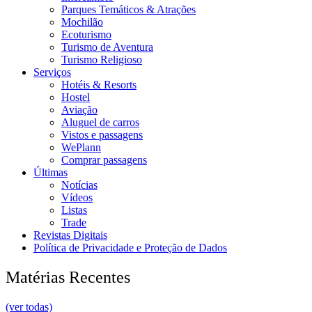
Parques Temáticos & Atrações
Mochilão
Ecoturismo
Turismo de Aventura
Turismo Religioso
Serviços
Hotéis & Resorts
Hostel
Aviação
Aluguel de carros
Vistos e passagens
WePlann
Comprar passagens
Últimas
Notícias
Vídeos
Listas
Trade
Revistas Digitais
Política de Privacidade e Proteção de Dados
Matérias Recentes
(ver todas)