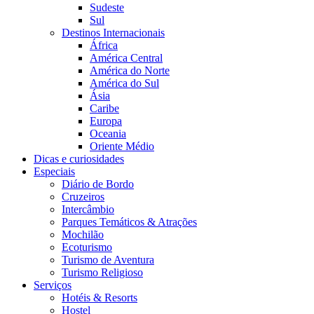
Sudeste
Sul
Destinos Internacionais
África
América Central
América do Norte
América do Sul
Ásia
Caribe
Europa
Oceania
Oriente Médio
Dicas e curiosidades
Especiais
Diário de Bordo
Cruzeiros
Intercâmbio
Parques Temáticos & Atrações
Mochilão
Ecoturismo
Turismo de Aventura
Turismo Religioso
Serviços
Hotéis & Resorts
Hostel