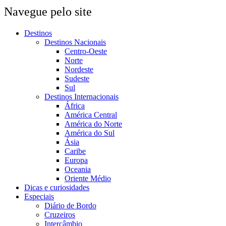
Navegue pelo site
Destinos
Destinos Nacionais
Centro-Oeste
Norte
Nordeste
Sudeste
Sul
Destinos Internacionais
África
América Central
América do Norte
América do Sul
Ásia
Caribe
Europa
Oceania
Oriente Médio
Dicas e curiosidades
Especiais
Diário de Bordo
Cruzeiros
Intercâmbio