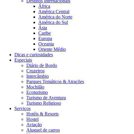
Destinos Internacionais
África
América Central
América do Norte
América do Sul
Ásia
Caribe
Europa
Oceania
Oriente Médio
Dicas e curiosidades
Especiais
Diário de Bordo
Cruzeiros
Intercâmbio
Parques Temáticos & Atrações
Mochilão
Ecoturismo
Turismo de Aventura
Turismo Religioso
Serviços
Hotéis & Resorts
Hostel
Aviação
Aluguel de carros