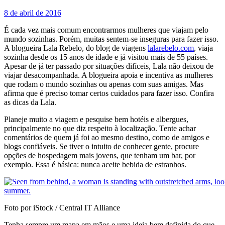
8 de abril de 2016
É cada vez mais comum encontrarmos mulheres que viajam pelo
mundo sozinhas. Porém, muitas sentem-se inseguras para fazer isso.
A blogueira Lala Rebelo, do blog de viagens
lalarebelo.com
, viaja
sozinha desde os 15 anos de idade e já visitou mais de 55 países.
Apesar de já ter passado por situações difíceis, Lala não deixou de
viajar desacompanhada. A blogueira apoia e incentiva as mulheres
que rodam o mundo sozinhas ou apenas com suas amigas. Mas
afirma que é preciso tomar certos cuidados para fazer isso. Confira
as dicas da Lala.
Planeje muito a viagem e pesquise bem hotéis e albergues,
principalmente no que diz respeito à localização. Tente achar
comentários de quem já foi ao mesmo destino, como de amigos e
blogs confiáveis. Se tiver o intuito de conhecer gente, procure
opções de hospedagem mais jovens, que tenham um bar, por
exemplo. Essa é básica: nunca aceite bebida de estranhos.
Foto por iStock / Central IT Alliance
Tenha sempre um mapa em mãos e uma ideia bem definida do que