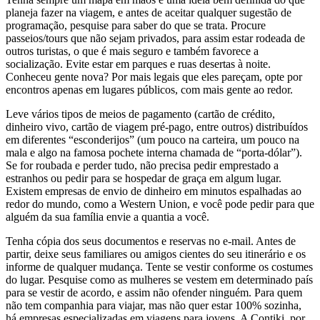
planeja fazer na viagem, e antes de aceitar qualquer sugestão de
programação, pesquise para saber do que se trata. Procure
passeios/tours que não sejam privados, para assim estar rodeada de
outros turistas, o que é mais seguro e também favorece a
socialização. Evite estar em parques e ruas desertas à noite.
Conheceu gente nova? Por mais legais que eles pareçam, opte por
encontros apenas em lugares públicos, com mais gente ao redor.
Leve vários tipos de meios de pagamento (cartão de crédito,
dinheiro vivo, cartão de viagem pré-pago, entre outros) distribuídos
em diferentes “esconderijos” (um pouco na carteira, um pouco na
mala e algo na famosa pochete interna chamada de “porta-dólar”).
Se for roubada e perder tudo, não precisa pedir emprestado a
estranhos ou pedir para se hospedar de graça em algum lugar.
Existem empresas de envio de dinheiro em minutos espalhadas ao
redor do mundo, como a Western Union, e você pode pedir para que
alguém da sua família envie a quantia a você.
Tenha cópia dos seus documentos e reservas no e-mail. Antes de
partir, deixe seus familiares ou amigos cientes do seu itinerário e os
informe de qualquer mudança. Tente se vestir conforme os costumes
do lugar. Pesquise como as mulheres se vestem em determinado país
para se vestir de acordo, e assim não ofender ninguém. Para quem
não tem companhia para viajar, mas não quer estar 100% sozinha,
há empresas especializadas em viagens para jovens. A Contiki, por