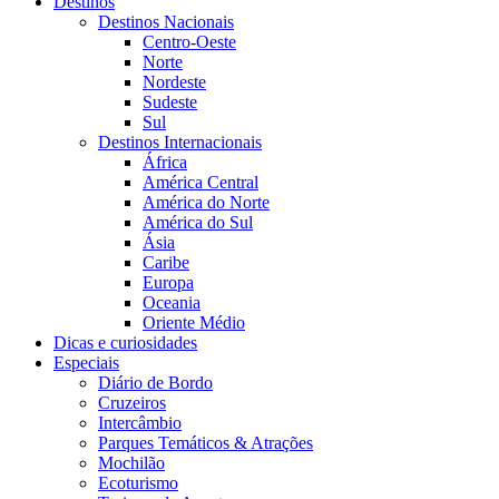
Destinos
Destinos Nacionais
Centro-Oeste
Norte
Nordeste
Sudeste
Sul
Destinos Internacionais
África
América Central
América do Norte
América do Sul
Ásia
Caribe
Europa
Oceania
Oriente Médio
Dicas e curiosidades
Especiais
Diário de Bordo
Cruzeiros
Intercâmbio
Parques Temáticos & Atrações
Mochilão
Ecoturismo