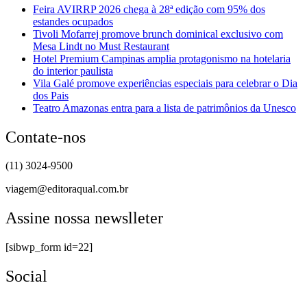
Feira AVIRRP 2026 chega à 28ª edição com 95% dos
estandes ocupados
Tivoli Mofarrej promove brunch dominical exclusivo com
Mesa Lindt no Must Restaurant
Hotel Premium Campinas amplia protagonismo na hotelaria
do interior paulista
Vila Galé promove experiências especiais para celebrar o Dia
dos Pais
Teatro Amazonas entra para a lista de patrimônios da Unesco
Contate-nos
(11) 3024-9500
viagem@editoraqual.com.br
Assine nossa newslleter
[sibwp_form id=22]
Social