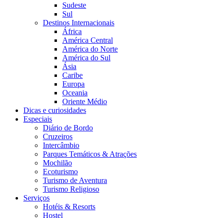
Sudeste
Sul
Destinos Internacionais
África
América Central
América do Norte
América do Sul
Ásia
Caribe
Europa
Oceania
Oriente Médio
Dicas e curiosidades
Especiais
Diário de Bordo
Cruzeiros
Intercâmbio
Parques Temáticos & Atrações
Mochilão
Ecoturismo
Turismo de Aventura
Turismo Religioso
Serviços
Hotéis & Resorts
Hostel