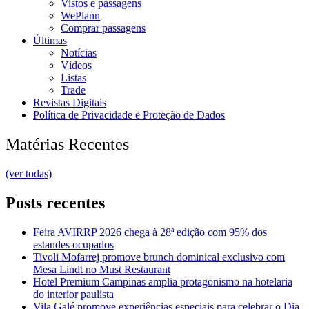
Vistos e passagens
WePlann
Comprar passagens
Últimas
Notícias
Vídeos
Listas
Trade
Revistas Digitais
Política de Privacidade e Proteção de Dados
Matérias Recentes
(ver todas)
Posts recentes
Feira AVIRRP 2026 chega à 28ª edição com 95% dos
estandes ocupados
Tivoli Mofarrej promove brunch dominical exclusivo com
Mesa Lindt no Must Restaurant
Hotel Premium Campinas amplia protagonismo na hotelaria
do interior paulista
Vila Galé promove experiências especiais para celebrar o Dia