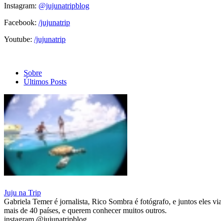
Instagram:
@jujunatripblog
Facebook:
/jujunatrip
Youtube:
/jujunatrip
Sobre
Últimos Posts
Juju na Trip
Gabriela Temer é jornalista, Rico Sombra é fotógrafo, e juntos eles 
mais de 40 países, e querem conhecer muitos outros.
instagram @jujunatripblog