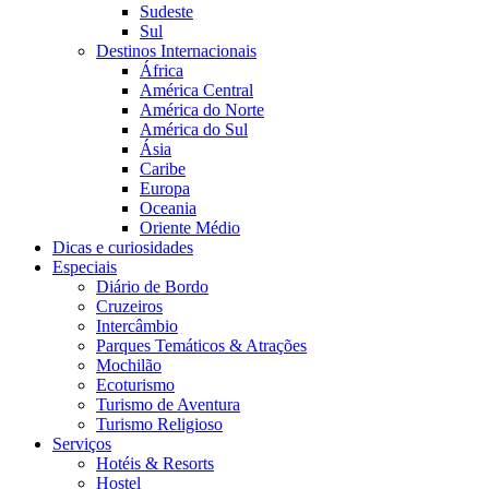
Sudeste
Sul
Destinos Internacionais
África
América Central
América do Norte
América do Sul
Ásia
Caribe
Europa
Oceania
Oriente Médio
Dicas e curiosidades
Especiais
Diário de Bordo
Cruzeiros
Intercâmbio
Parques Temáticos & Atrações
Mochilão
Ecoturismo
Turismo de Aventura
Turismo Religioso
Serviços
Hotéis & Resorts
Hostel