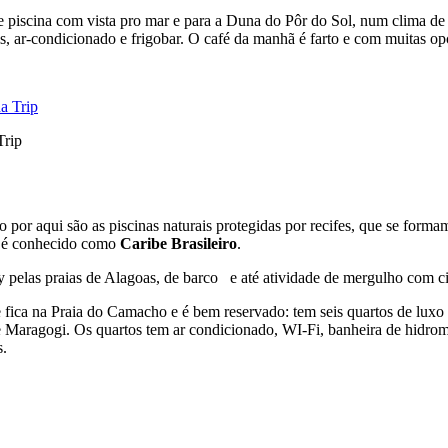
 piscina com vista pro mar e para a Duna do Pôr do Sol, num clima de
 ar-condicionado e frigobar. O café da manhã é farto e com muitas opçõ
Trip
 por aqui são as piscinas naturais protegidas por recifes, que se forma
m é conhecido como
Caribe Brasileiro
.
pelas praias de Alagoas, de barco e até atividade de mergulho com ci
 fica na Praia do Camacho e é bem reservado: tem seis quartos de lux
de Maragogi. Os quartos tem ar condicionado, WI-Fi, banheira de hid
s.