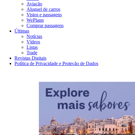
Aviação
Aluguel de carros
Vistos e passagens
WePlann
Comprar passagens
Últimas
Notícias
Vídeos
Listas
Trade
Revistas Digitais
Política de Privacidade e Proteção de Dados