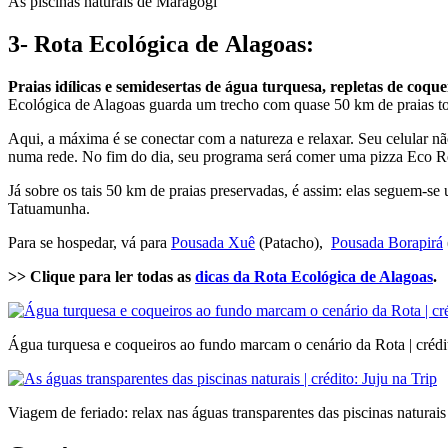
As piscinas naturais de Maragogi
3- Rota Ecológica de
Alagoas
:
Praias idílicas e semidesertas de água turquesa, repletas de coque
Ecológica de Alagoas guarda um trecho com quase 50 km de praias to
Aqui, a máxima é se conectar com a natureza e relaxar. Seu celular não
numa rede. No fim do dia, seu programa será comer uma pizza Eco Rest
Já sobre os tais 50 km de praias preservadas, é assim: elas seguem-se
Tatuamunha.
Para se hospedar, vá para
Pousada Xuê
(Patacho),
Pousada Borapirá
>> Clique para ler todas as
dicas da Rota Ecológica de Alagoas
.
Água turquesa e coqueiros ao fundo marcam o cenário da Rota | crédit
Viagem de feriado: relax nas águas transparentes das piscinas naturais 