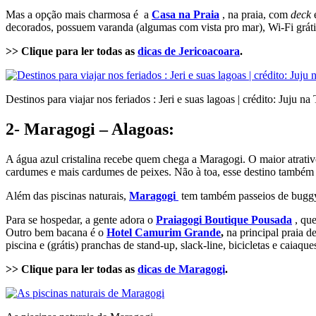
Mas a opção mais charmosa é a
Casa na Praia
, na praia, com
deck
e
decorados, possuem varanda (algumas com vista pro mar), Wi-Fi grátis,
>> Clique para ler todas as
dicas de Jericoacoara
.
Destinos para viajar nos feriados : Jeri e suas lagoas | crédito: Juju na 
2-
Maragogi – Alagoas
:
A água azul cristalina recebe quem chega a Maragogi. O maior atrativo
cardumes e mais cardumes de peixes. Não à toa, esse destino també
Além das piscinas naturais,
Maragogi
tem também passeios de buggy 
Para se hospedar, a gente adora o
Praiagogi Boutique Pousada
, que
Outro bem bacana é o
Hotel Camurim Grande
,
na principal praia 
piscina e (grátis) pranchas de stand-up, slack-line, bicicletas e caiaque
>> Clique para ler todas as
dicas de Maragogi
.