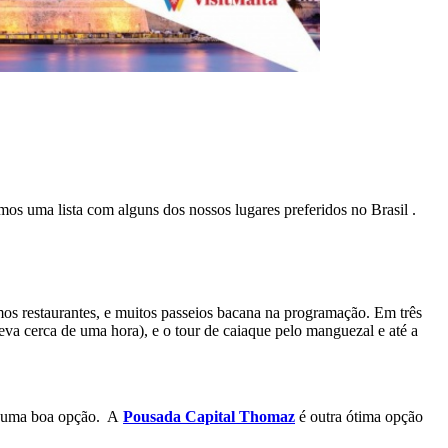
emos uma lista com alguns dos nossos lugares preferidos no Brasil .
timos restaurantes, e muitos passeios bacana na programação. Em três
leva cerca de uma hora), e o tour de caiaque pelo manguezal e até a
 é uma boa opção. A
Pousada Capital Thomaz
é outra ótima opção