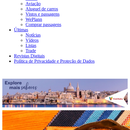
Aviação
Aluguel de carros
Vistos e passagens
WePlann
Comprar passagens
Últimas
Notícias
Vídeos
Listas
Trade
Revistas Digitais
Política de Privacidade e Proteção de Dados