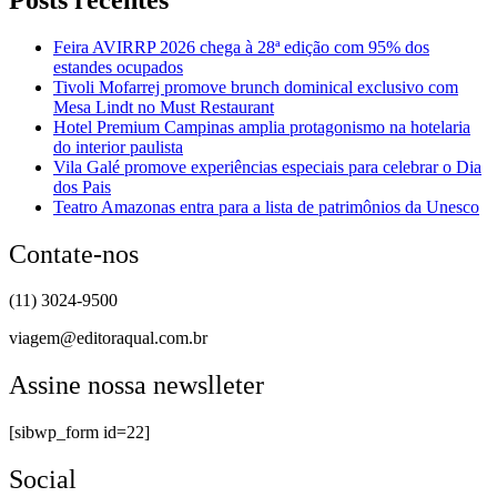
Feira AVIRRP 2026 chega à 28ª edição com 95% dos
estandes ocupados
Tivoli Mofarrej promove brunch dominical exclusivo com
Mesa Lindt no Must Restaurant
Hotel Premium Campinas amplia protagonismo na hotelaria
do interior paulista
Vila Galé promove experiências especiais para celebrar o Dia
dos Pais
Teatro Amazonas entra para a lista de patrimônios da Unesco
Contate-nos
(11) 3024-9500
viagem@editoraqual.com.br
Assine nossa newslleter
[sibwp_form id=22]
Social