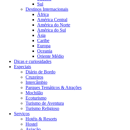
Sul
Destinos Internacionais
África
América Central
América do Norte
América do Sul
Ásia
Caribe
Europa
Oceania
Oriente Médio
Dicas e curiosidades
Especiais
Diário de Bordo
Cruzeiros
Intercâmbio
Parques Temáticos & Atrações
Mochilão
Ecoturismo
Turismo de Aventura
Turismo Religioso
Serviços
Hotéis & Resorts
Hostel
Aviação