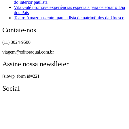
do interior paulista
Vila Galé promove experiências especiais para celebrar o Dia
dos Pais
Teatro Amazonas entra para a lista de patrimônios da Unesco
Contate-nos
(11) 3024-9500
viagem@editoraqual.com.br
Assine nossa newslleter
[sibwp_form id=22]
Social