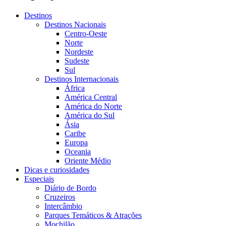
Destinos
Destinos Nacionais
Centro-Oeste
Norte
Nordeste
Sudeste
Sul
Destinos Internacionais
África
América Central
América do Norte
América do Sul
Ásia
Caribe
Europa
Oceania
Oriente Médio
Dicas e curiosidades
Especiais
Diário de Bordo
Cruzeiros
Intercâmbio
Parques Temáticos & Atrações
Mochilão