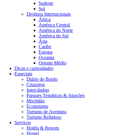
Sudeste
Sul
Destinos Internacionais
África
América Central
América do Norte
América do Sul
Ásia
Caribe
Europa
Oceania
Oriente Médio
Dicas e curiosidades
Especiais
Diário de Bordo
Cruzeiros
Intercâmbio
Parques Temáticos & Atrações
Mochilão
Ecoturismo
Turismo de Aventura
Turismo Religioso
Serviços
Hotéis & Resorts
Hostel