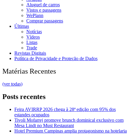
Aluguel de carros
Vistos e passagens
WePlann
Comprar passagens
Últimas
Notícias
Vídeos
Listas
Trade
Revistas Digitais
Política de Privacidade e Proteção de Dados
Matérias Recentes
(ver todas)
Posts recentes
Feira AVIRRP 2026 chega à 28ª edição com 95% dos
estandes ocupados
Tivoli Mofarrej promove brunch dominical exclusivo com
Mesa Lindt no Must Restaurant
Hotel Premium Campinas amplia protagonismo na hotelaria