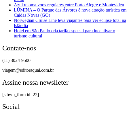
Azul retoma voos regulares entre Porto Alegre e Montevidéu
LÚMINA – O Parque das Árvores é nova atração turística em
Caldas Novas (GO)
Norwegian Cruise Line leva viajantes para ver eclipse total na
Islândia
Hotel em São Paulo cria tarifa especial para incentivar o
turismo cultural
Contate-nos
(11) 3024-9500
viagem@editoraqual.com.br
Assine nossa newslleter
[sibwp_form id=22]
Social