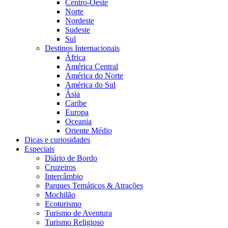
Centro-Oeste
Norte
Nordeste
Sudeste
Sul
Destinos Internacionais
África
América Central
América do Norte
América do Sul
Ásia
Caribe
Europa
Oceania
Oriente Médio
Dicas e curiosidades
Especiais
Diário de Bordo
Cruzeiros
Intercâmbio
Parques Temáticos & Atrações
Mochilão
Ecoturismo
Turismo de Aventura
Turismo Religioso