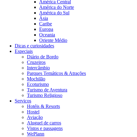
América Central
América do Norte
América do Sul
Ásia
Caribe
Europa
Oceania
Oriente Médio
Dicas e curiosidades
Especiais
Diário de Bordo
Cruzeiros
Intercâmbio
Parques Temáticos & Atrações
Mochilão
Ecoturismo
Turismo de Aventura
Turismo Religioso
Serviços
Hotéis & Resorts
Hostel
Aviação
Aluguel de carros
Vistos e passagens
WePlann