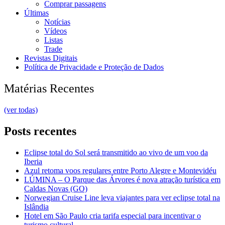
Comprar passagens
Últimas
Notícias
Vídeos
Listas
Trade
Revistas Digitais
Política de Privacidade e Proteção de Dados
Matérias Recentes
(ver todas)
Posts recentes
Eclipse total do Sol será transmitido ao vivo de um voo da
Iberia
Azul retoma voos regulares entre Porto Alegre e Montevidéu
LÚMINA – O Parque das Árvores é nova atração turística em
Caldas Novas (GO)
Norwegian Cruise Line leva viajantes para ver eclipse total na
Islândia
Hotel em São Paulo cria tarifa especial para incentivar o
turismo cultural