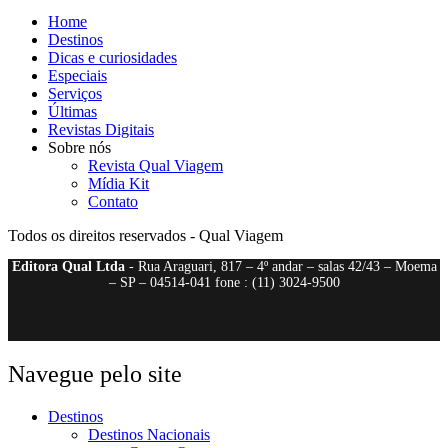
Home
Destinos
Dicas e curiosidades
Especiais
Serviços
Últimas
Revistas Digitais
Sobre nós
Revista Qual Viagem
Mídia Kit
Contato
Todos os direitos reservados - Qual Viagem
Editora Qual Ltda
- Rua Araguari, 817 – 4º andar – salas 42/43 – Moema
– SP – 04514-041 fone : (11) 3024-9500
Navegue pelo site
Destinos
Destinos Nacionais