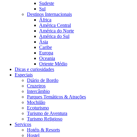
Sudeste
Sul
Destinos Internacionais
África
América Central
América do Norte
América do Sul
Ásia
Caribe
Europa
Oceania
Oriente Médio
Dicas e curiosidades
Especiais
Diário de Bordo
Cruzeiros
Intercâmbio
Parques Temáticos & Atrações
Mochilão
Ecoturismo
Turismo de Aventura
Turismo Religioso
Serviços
Hotéis & Resorts
Hostel