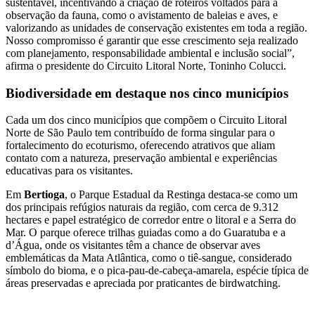
sustentável, incentivando a criação de roteiros voltados para a
observação da fauna, como o avistamento de baleias e aves, e
valorizando as unidades de conservação existentes em toda a região.
Nosso compromisso é garantir que esse crescimento seja realizado
com planejamento, responsabilidade ambiental e inclusão social”,
afirma o presidente do Circuito Litoral Norte, Toninho Colucci.
Biodiversidade em destaque nos cinco municípios
Cada um dos cinco municípios que compõem o Circuito Litoral
Norte de São Paulo tem contribuído de forma singular para o
fortalecimento do ecoturismo, oferecendo atrativos que aliam
contato com a natureza, preservação ambiental e experiências
educativas para os visitantes.
Em
Bertioga
, o Parque Estadual da Restinga destaca-se como um
dos principais refúgios naturais da região, com cerca de 9.312
hectares e papel estratégico de corredor entre o litoral e a Serra do
Mar. O parque oferece trilhas guiadas como a do Guaratuba e a
d’Água, onde os visitantes têm a chance de observar aves
emblemáticas da Mata Atlântica, como o tiê‑sangue, considerado
símbolo do bioma, e o pica‑pau‑de‑cabeça‑amarela, espécie típica de
áreas preservadas e apreciada por praticantes de birdwatching.