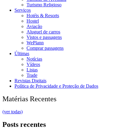
Turismo Religioso
Serviços
Hotéis & Resorts
Hostel
Aviação
Aluguel de carros
Vistos e passagens
WePlann
Comprar passagens
Últimas
Notícias
Vídeos
Listas
Trade
Revistas Digitais
Política de Privacidade e Proteção de Dados
Matérias Recentes
(ver todas)
Posts recentes