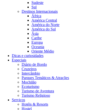
Sudeste
Sul
Destinos Internacionais
África
América Central
América do Norte
América do Sul
Ásia
Caribe
Europa
Oceania
Oriente Médio
Dicas e curiosidades
Especiais
Diário de Bordo
Cruzeiros
Intercâmbio
Parques Temáticos & Atrações
Mochilão
Ecoturismo
Turismo de Aventura
Turismo Religioso
Serviços
Hotéis & Resorts
Hostel