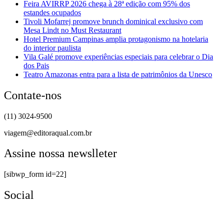
Feira AVIRRP 2026 chega à 28ª edição com 95% dos
estandes ocupados
Tivoli Mofarrej promove brunch dominical exclusivo com
Mesa Lindt no Must Restaurant
Hotel Premium Campinas amplia protagonismo na hotelaria
do interior paulista
Vila Galé promove experiências especiais para celebrar o Dia
dos Pais
Teatro Amazonas entra para a lista de patrimônios da Unesco
Contate-nos
(11) 3024-9500
viagem@editoraqual.com.br
Assine nossa newslleter
[sibwp_form id=22]
Social