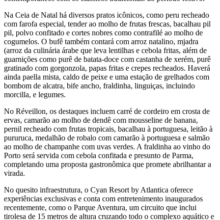
Na Ceia de Natal há diversos pratos icônicos, como peru recheado
com farofa especial, tender ao molho de frutas frescas, bacalhau pil
pil, polvo confitado e cortes nobres como contrafilé ao molho de
cogumelos. O bufê também contará com arroz natalino, mjadra
(arroz da culinária árabe que leva lentilhas e cebola fritas, além de
guarnições como purê de batata-doce com castanha de xerém, purê
gratinado com gorgonzola, papas fritas e crepes recheados. Haverá
ainda paella mista, caldo de peixe e uma estação de grelhados com
bombom de alcatra, bife ancho, fraldinha, linguiças, incluindo
morcilla, e legumes.
No Réveillon, os destaques incluem carré de cordeiro em crosta de
ervas, camarão ao molho de dendê com mousseline de banana,
pernil recheado com frutas tropicais, bacalhau à portuguesa, leitão à
pururuca, medalhão de robalo com camarão à portuguesa e salmão
ao molho de champanhe com uvas verdes. A fraldinha ao vinho do
Porto será servida com cebola confitada e presunto de Parma,
completando uma proposta gastronômica que promete abrilhantar a
virada.
No quesito infraestrutura, o Cyan Resort by Atlantica oferece
experiências exclusivas e conta com entretenimento inaugurados
recentemente, como o Parque Aventura, um circuito que inclui
tirolesa de 15 metros de altura cruzando todo o complexo aquático e