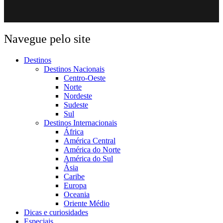
Navegue pelo site
Destinos
Destinos Nacionais
Centro-Oeste
Norte
Nordeste
Sudeste
Sul
Destinos Internacionais
África
América Central
América do Norte
América do Sul
Ásia
Caribe
Europa
Oceania
Oriente Médio
Dicas e curiosidades
Especiais