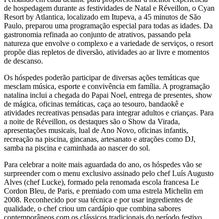
de hospedagem durante as festividades de Natal e Réveillon, o Cyan
Resort by Atlantica, localizado em Itupeva, a 45 minutos de São
Paulo, preparou uma programação especial para todas as idades. Da
gastronomia refinada ao conjunto de atrativos, passando pela
natureza que envolve o complexo e a variedade de serviços, o resort
propõe dias repletos de diversão, atividades ao ar livre e momentos
de descanso.
Os hóspedes poderão participar de diversas ações temáticas que
mesclam música, esporte e convivência em família. A programação
natalina inclui a chegada do Papai Noel, entrega de presentes, show
de mágica, oficinas temáticas, caça ao tesouro, bandaokê e
atividades recreativas pensadas para integrar adultos e crianças. Para
a noite de Réveillon, os destaques são o Show da Virada,
apresentações musicais, lual de Ano Novo, oficinas infantis,
recreação na piscina, gincanas, artesanato e atrações como DJ,
samba na piscina e caminhada ao nascer do sol.
Para celebrar a noite mais aguardada do ano, os hóspedes vão se
surpreender com o menu exclusivo assinado pelo chef Luís Augusto
Alves (chef Lucke), formado pela renomada escola francesa Le
Cordon Bleu, de Paris, e premiado com uma estrela Michelin em
2008. Reconhecido por sua técnica e por usar ingredientes de
qualidade, o chef criou um cardápio que combina sabores
contemporâneos com os clássicos tradicionais do período festivo.