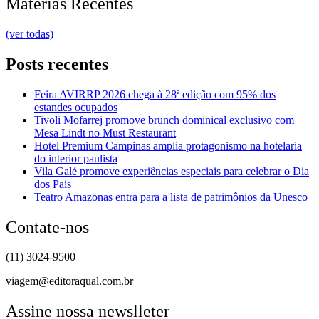
Matérias Recentes
(ver todas)
Posts recentes
Feira AVIRRP 2026 chega à 28ª edição com 95% dos
estandes ocupados
Tivoli Mofarrej promove brunch dominical exclusivo com
Mesa Lindt no Must Restaurant
Hotel Premium Campinas amplia protagonismo na hotelaria
do interior paulista
Vila Galé promove experiências especiais para celebrar o Dia
dos Pais
Teatro Amazonas entra para a lista de patrimônios da Unesco
Contate-nos
(11) 3024-9500
viagem@editoraqual.com.br
Assine nossa newslleter