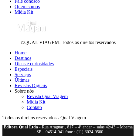
Fale conosco
Quem somos
Mídia Kit
©QUAL VIAGEM- Todos os direitos reservados
Home
Destinos
Dicas e curiosidades
Especiais
Serviços
Últimas
Revistas Digitais
Sobre nós
Revista Qual Viagem
Mídia Kit
Contato
Todos os direitos reservados - Qual Viagem
Editora Qual Ltda
- Rua Araguari, 817 – 4º andar – salas 42/43 – Moema
– SP – 04514-041 fone : (11) 3024-9500