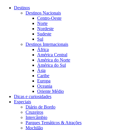
Destinos
Destinos Nacionais
Centro-Oeste
Norte
Nordeste
Sudeste
Sul
Destinos Internacionais
África
América Central
América do Norte
América do Sul
Ásia
Caribe
Europa
Oceania
Oriente Médio
Dicas e curiosidades
Especiais
Diário de Bordo
Cruzeiros
Intercâmbio
Parques Temáticos & Atrações
Mochilão