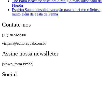
The Palm Beaches: descubra o refúgio mais sofisticado da
Flórida
Espírito Santo consolida vocação para o turismo religioso
muito além da Festa da Penha
Contate-nos
(11) 3024-9500
viagem@editoraqual.com.br
Assine nossa newslleter
[sibwp_form id=22]
Social