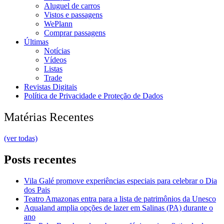
Aluguel de carros
Vistos e passagens
WePlann
Comprar passagens
Últimas
Notícias
Vídeos
Listas
Trade
Revistas Digitais
Política de Privacidade e Proteção de Dados
Matérias Recentes
(ver todas)
Posts recentes
Vila Galé promove experiências especiais para celebrar o Dia
dos Pais
Teatro Amazonas entra para a lista de patrimônios da Unesco
Aqualand amplia opções de lazer em Salinas (PA) durante o
ano