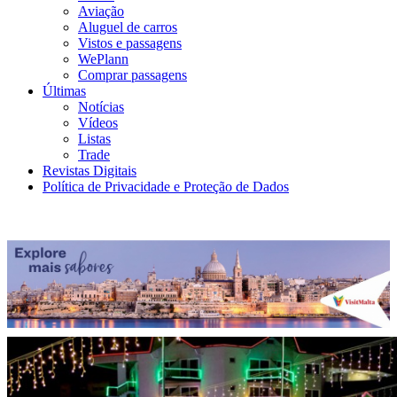
Aviação
Aluguel de carros
Vistos e passagens
WePlann
Comprar passagens
Últimas
Notícias
Vídeos
Listas
Trade
Revistas Digitais
Política de Privacidade e Proteção de Dados