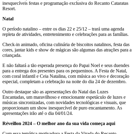
inesquecíveis festas e programação exclusiva do Recanto Cataratas
Resort.
Natal
O período natalino – entre os dias 22 e 25/12 – trará uma agenda
repleta de atividades, entretenimento e celebrações para as famílias.
Check-in animado, oficina culinária de biscoitos natalinos, festa das
cores, jantar kids e show de mágicas são algumas das atrações para a
criançada.
E não faltará a tão esperada presença do Papai Noel e seus duendes
para a entrega dos presentes para os pequeninos. A Festa de Natal,
com coral infantil e Ceia Natalina, com música ao vivo e decoração
especial, completam a celebração na noite do dia 24 de dezembro.
Outro destaque são as apresentações do Natal das Luzes
Encantadas, um maravilhoso e emocionante espetáculo de luzes e
músicas sincronizadas, com novidades tecnológicas e visuais, que
proporcionam um show inesquecível de puro encantamento. As
apresentações irão até o dia 04/01/24.
Réveillon 2024 – O melhor ano da sua vida começa aqui
Com essa temática motivadora a Festa da Virada do Recanto