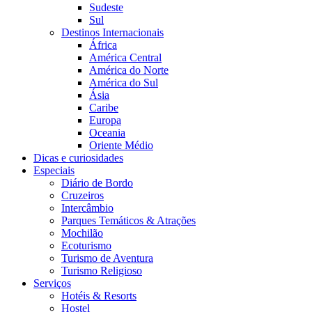
Sudeste
Sul
Destinos Internacionais
África
América Central
América do Norte
América do Sul
Ásia
Caribe
Europa
Oceania
Oriente Médio
Dicas e curiosidades
Especiais
Diário de Bordo
Cruzeiros
Intercâmbio
Parques Temáticos & Atrações
Mochilão
Ecoturismo
Turismo de Aventura
Turismo Religioso
Serviços
Hotéis & Resorts
Hostel