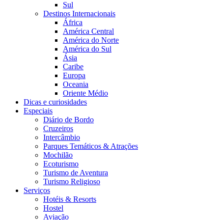
Sul
Destinos Internacionais
África
América Central
América do Norte
América do Sul
Ásia
Caribe
Europa
Oceania
Oriente Médio
Dicas e curiosidades
Especiais
Diário de Bordo
Cruzeiros
Intercâmbio
Parques Temáticos & Atrações
Mochilão
Ecoturismo
Turismo de Aventura
Turismo Religioso
Serviços
Hotéis & Resorts
Hostel
Aviação