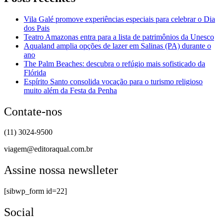
Vila Galé promove experiências especiais para celebrar o Dia
dos Pais
Teatro Amazonas entra para a lista de patrimônios da Unesco
Aqualand amplia opções de lazer em Salinas (PA) durante o
ano
The Palm Beaches: descubra o refúgio mais sofisticado da
Flórida
Espírito Santo consolida vocação para o turismo religioso
muito além da Festa da Penha
Contate-nos
(11) 3024-9500
viagem@editoraqual.com.br
Assine nossa newslleter
[sibwp_form id=22]
Social