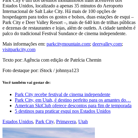
Park City é um dos destinos montanhosos mais acessíveis dos
Estados Unidos, localizado a apenas 35 minutos do Aeroporto
Internacional de Salt Lake City. Há mais de 100 opções de
hospedagem para todos os gostos e bolsos, duas estações de esqui –
Park City e Deer Valley Resort –, mais de 640 km de trilhas públicas
e dezenas de restaurantes e lojas, além de outlets. A cidade também é
palco do tradicional Festival Sundance de cinema independente.
Mais informações em:
parkcitymountain.com
;
deervalley.com
;
visitparkcity.com
Texto por: Agência com edição de Patrícia Chemin
Foto destaque por: iStock / johnnya123
Você também vai gostar de:
Park City recebe festival de cinema independente
Park City, em Utah, é destino perfeito para os amantes do…
American SkiClub oferece descontos para fim de temporada
5 destinos para praticar esqui nos Estados Unidos
Estados Unidos
,
Park City
,
Primavera
,
Utah