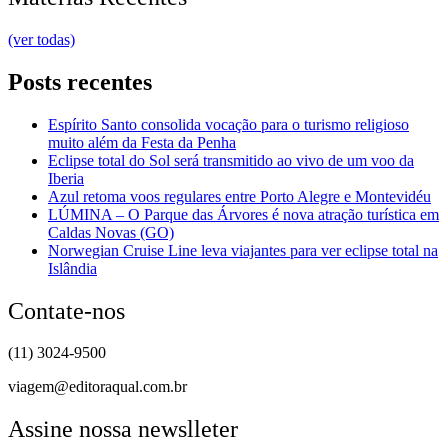
(ver todas)
Posts recentes
Espírito Santo consolida vocação para o turismo religioso
muito além da Festa da Penha
Eclipse total do Sol será transmitido ao vivo de um voo da
Iberia
Azul retoma voos regulares entre Porto Alegre e Montevidéu
LÚMINA – O Parque das Árvores é nova atração turística em
Caldas Novas (GO)
Norwegian Cruise Line leva viajantes para ver eclipse total na
Islândia
Contate-nos
(11) 3024-9500
viagem@editoraqual.com.br
Assine nossa newslleter