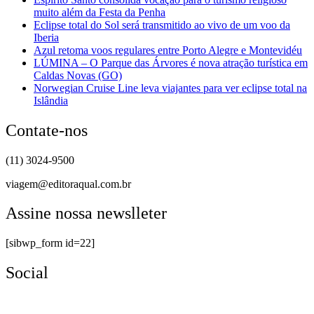
muito além da Festa da Penha
Eclipse total do Sol será transmitido ao vivo de um voo da
Iberia
Azul retoma voos regulares entre Porto Alegre e Montevidéu
LÚMINA – O Parque das Árvores é nova atração turística em
Caldas Novas (GO)
Norwegian Cruise Line leva viajantes para ver eclipse total na
Islândia
Contate-nos
(11) 3024-9500
viagem@editoraqual.com.br
Assine nossa newslleter
[sibwp_form id=22]
Social