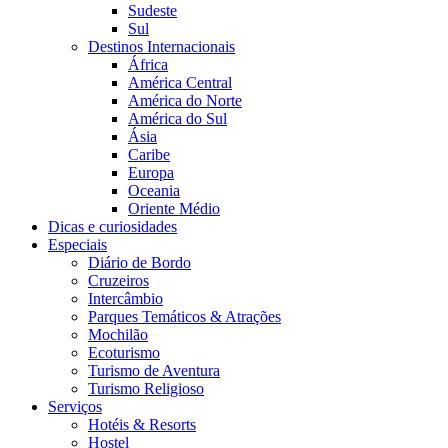
Sudeste
Sul
Destinos Internacionais
África
América Central
América do Norte
América do Sul
Ásia
Caribe
Europa
Oceania
Oriente Médio
Dicas e curiosidades
Especiais
Diário de Bordo
Cruzeiros
Intercâmbio
Parques Temáticos & Atrações
Mochilão
Ecoturismo
Turismo de Aventura
Turismo Religioso
Serviços
Hotéis & Resorts
Hostel