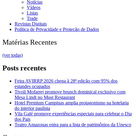
Notícias
Vídeos
Listas
Trade
Revistas Digitais
Política de Privacidade e Proteção de Dados
Matérias Recentes
(ver todas)
Posts recentes
Feira AVIRRP 2026 chega à 28ª edição com 95% dos
estandes ocupados
Tivoli Mofarrej promove brunch dominical exclusivo com
Mesa Lindt no Must Restaurant
Hotel Premium Campinas amplia protagonismo na hotelaria
do interior paulista
Vila Galé promove experiências especiais para celebrar o Dia
dos Pais
Teatro Amazonas entra para a lista de patrimônios da Unesco