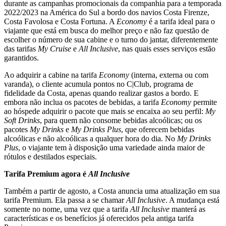
durante as campanhas promocionais da companhia para a temporada
2022/2023 na América do Sul a bordo dos navios Costa Firenze,
Costa Favolosa e Costa Fortuna. A
Economy
é a tarifa ideal para o
viajante que está em busca do melhor preço e não faz questão de
escolher o número de sua cabine e o turno do jantar, diferentemente
das tarifas
My Cruise
e
All Inclusive
, nas quais esses serviços estão
garantidos.
Ao adquirir a cabine na tarifa
Economy
(interna, externa ou com
varanda), o cliente acumula pontos no C|Club, programa de
fidelidade da Costa, apenas quando realizar gastos a bordo. E
embora não inclua os pacotes de bebidas, a tarifa
Economy
permite
ao hóspede adquirir o pacote que mais se encaixa ao seu perfil:
My
Soft Drinks
, para quem não consome bebidas alcoólicas; ou os
pacotes
My Drinks
e
My Drinks Plus
, que oferecem bebidas
alcoólicas e não alcoólicas a qualquer hora do dia. No
My Drinks
Plus
, o viajante tem à disposição uma variedade ainda maior de
rótulos e destilados especiais.
Tarifa Premium agora é
All Inclusive
Também a partir de agosto, a Costa anuncia uma atualização em sua
tarifa Premium. Ela passa a se chamar
All Inclusive
. A mudança está
somente no nome, uma vez que a tarifa
All Inclusive
manterá as
características e os benefícios já oferecidos pela antiga tarifa