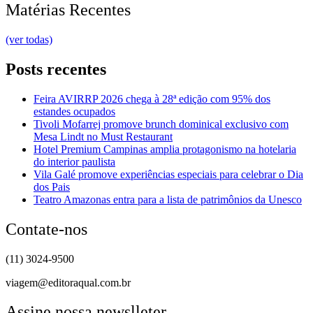
Matérias Recentes
(ver todas)
Posts recentes
Feira AVIRRP 2026 chega à 28ª edição com 95% dos
estandes ocupados
Tivoli Mofarrej promove brunch dominical exclusivo com
Mesa Lindt no Must Restaurant
Hotel Premium Campinas amplia protagonismo na hotelaria
do interior paulista
Vila Galé promove experiências especiais para celebrar o Dia
dos Pais
Teatro Amazonas entra para a lista de patrimônios da Unesco
Contate-nos
(11) 3024-9500
viagem@editoraqual.com.br
Assine nossa newslleter