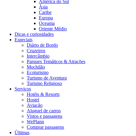
América do Sul
Ásia
Caribe
Europa
Oceania
Oriente Médio
Dicas e curiosidades
Especiais
Diário de Bordo
Cruzeiros
Intercâmbio
Parques Temáticos & Atrações
Mochilão
Ecoturismo
Turismo de Aventura
Turismo Religioso
Serviços
Hotéis & Resorts
Hostel
Aviação
Aluguel de carros
Vistos e passagens
WePlann
Comprar passagens
Últimas