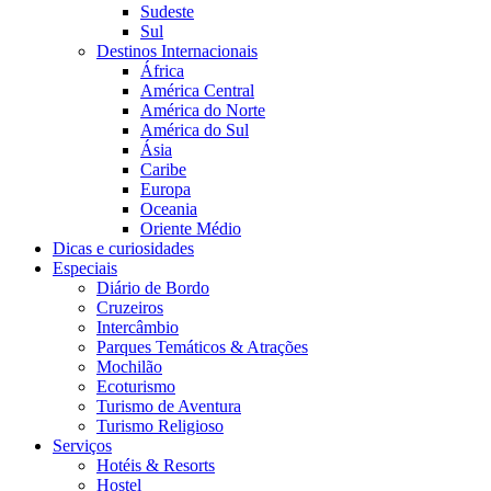
Sudeste
Sul
Destinos Internacionais
África
América Central
América do Norte
América do Sul
Ásia
Caribe
Europa
Oceania
Oriente Médio
Dicas e curiosidades
Especiais
Diário de Bordo
Cruzeiros
Intercâmbio
Parques Temáticos & Atrações
Mochilão
Ecoturismo
Turismo de Aventura
Turismo Religioso
Serviços
Hotéis & Resorts
Hostel