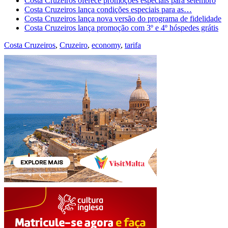
Costa Cruzeiros oferece promoções especiais para setembro
Costa Cruzeiros lança condições especiais para as…
Costa Cruzeiros lança nova versão do programa de fidelidade
Costa Cruzeiros lança promoção com 3º e 4º hóspedes grátis
Costa Cruzeiros
,
Cruzeiro
,
economy
,
tarifa