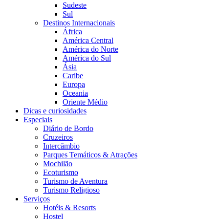
Sudeste
Sul
Destinos Internacionais
África
América Central
América do Norte
América do Sul
Ásia
Caribe
Europa
Oceania
Oriente Médio
Dicas e curiosidades
Especiais
Diário de Bordo
Cruzeiros
Intercâmbio
Parques Temáticos & Atrações
Mochilão
Ecoturismo
Turismo de Aventura
Turismo Religioso
Serviços
Hotéis & Resorts
Hostel