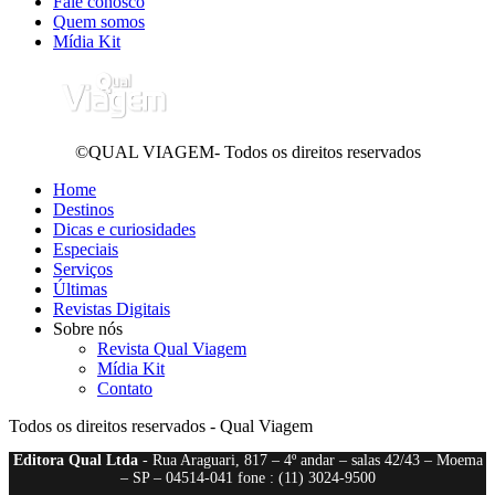
Fale conosco
Quem somos
Mídia Kit
©QUAL VIAGEM- Todos os direitos reservados
Home
Destinos
Dicas e curiosidades
Especiais
Serviços
Últimas
Revistas Digitais
Sobre nós
Revista Qual Viagem
Mídia Kit
Contato
Todos os direitos reservados - Qual Viagem
Editora Qual Ltda
- Rua Araguari, 817 – 4º andar – salas 42/43 – Moema
– SP – 04514-041 fone : (11) 3024-9500