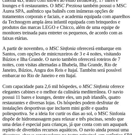
cinema 4D, teatro com shows ao estilo Broadway, 17 bares e
lounges e 6 restaurantes. O
MSC Preziosa
também possui o MSC
Aurea SPA, autêntico spa balinês com inúmeras opções de
tratamentos corporais e faciais, e academia equipada com aparelhos
da Technogym ampla área infantil equipada com brinquedos e
produtos das marcas LEGO e Chicco, além de uma equipe de
monitores treinada para entreter os pequenos, de acordo com as
faixas etárias.
A partir de novembro, o
MSC Sinfonia
oferecerá embarque em
Santos, com opções de minicruzeiros de 3 e 4 noites, visitando
Búzios e Ilha Grande. O navio também oferecerá roteiros de 7
noites, com visitas alternadas a Ilhabela, Ilha Grande, Rio de
Janeiro, Búzios, Angra dos Reis e Itajaí. Também será possível
embarcar no Rio de Janeiro e em Itajaí.
Com capacidade para 2,6 mil hóspedes, o
MSC Sinfonia
oferece
elegantes cabines e o melhor da culinária mediterrânea. O navio
possui 11 bares e lounges, dentre eles, um pub irlandês, quatro
restaurantes e diversas lojas. Os hóspedes podem desfrutar de
instalações desportivas que incluem mini golfe e quadra
poliesportiva. Se a ideia for curtir os dias ao sol, o MSC Sinfonia
dispõe de hidromassagem para relaxar e três piscinas, sendo que
uma delas é especial para crianças, já que conta com um aquapark
repleto de divertidos recursos aquáticos. O navio ainda possui uma