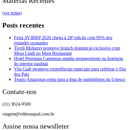
Matérias Recentes
(ver todas)
Posts recentes
Feira AVIRRP 2026 chega à 28ª edição com 95% dos
estandes ocupados
Tivoli Mofarrej promove brunch dominical exclusivo com
Mesa Lindt no Must Restaurant
Hotel Premium Campinas amplia protagonismo na hotelaria
do interior paulista
Vila Galé promove experiências especiais para celebrar o Dia
dos Pais
Teatro Amazonas entra para a lista de patrimônios da Unesco
Contate-nos
(11) 3024-9500
viagem@editoraqual.com.br
Assine nossa newslleter