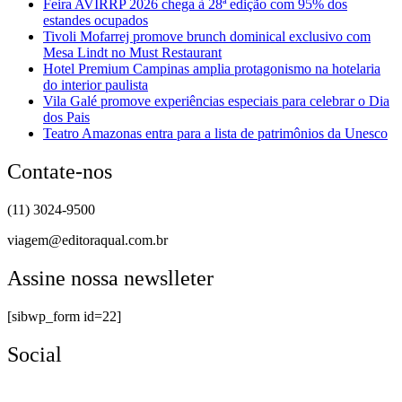
Feira AVIRRP 2026 chega à 28ª edição com 95% dos
estandes ocupados
Tivoli Mofarrej promove brunch dominical exclusivo com
Mesa Lindt no Must Restaurant
Hotel Premium Campinas amplia protagonismo na hotelaria
do interior paulista
Vila Galé promove experiências especiais para celebrar o Dia
dos Pais
Teatro Amazonas entra para a lista de patrimônios da Unesco
Contate-nos
(11) 3024-9500
viagem@editoraqual.com.br
Assine nossa newslleter
[sibwp_form id=22]
Social