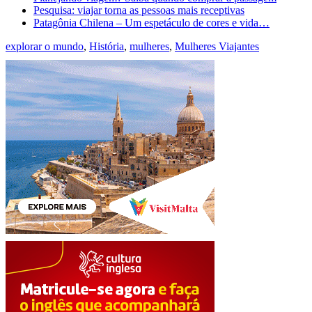
Pesquisa: viajar torna as pessoas mais receptivas
Patagônia Chilena – Um espetáculo de cores e vida…
explorar o mundo
,
História
,
mulheres
,
Mulheres Viajantes