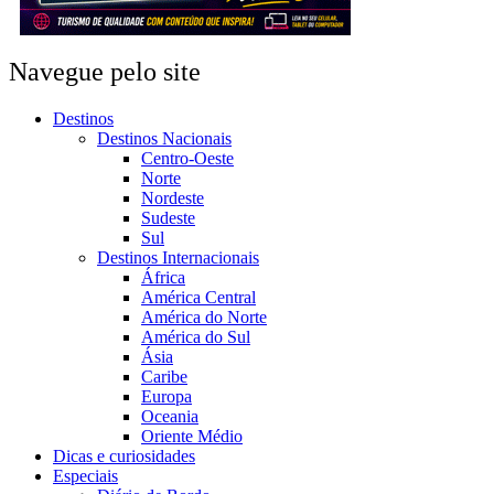
Navegue pelo site
Destinos
Destinos Nacionais
Centro-Oeste
Norte
Nordeste
Sudeste
Sul
Destinos Internacionais
África
América Central
América do Norte
América do Sul
Ásia
Caribe
Europa
Oceania
Oriente Médio
Dicas e curiosidades
Especiais