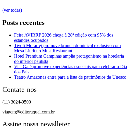
(ver todas)
Posts recentes
Feira AVIRRP 2026 chega à 28ª edição com 95% dos
estandes ocupados
Tivoli Mofarrej promove brunch dominical exclusivo com
Mesa Lindt no Must Restaurant
Hotel Premium Campinas amplia protagonismo na hotelaria
do interior paulista
Vila Galé promove experiências especiais para celebrar o Dia
dos Pais
Teatro Amazonas entra para a lista de patrimônios da Unesco
Contate-nos
(11) 3024-9500
viagem@editoraqual.com.br
Assine nossa newslleter