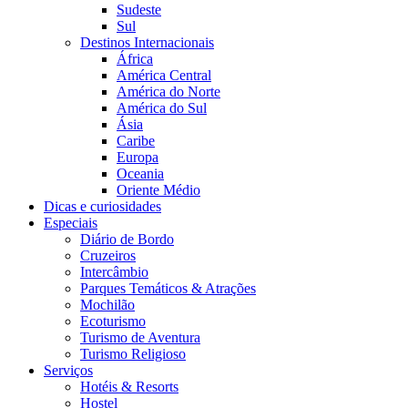
Sudeste
Sul
Destinos Internacionais
África
América Central
América do Norte
América do Sul
Ásia
Caribe
Europa
Oceania
Oriente Médio
Dicas e curiosidades
Especiais
Diário de Bordo
Cruzeiros
Intercâmbio
Parques Temáticos & Atrações
Mochilão
Ecoturismo
Turismo de Aventura
Turismo Religioso
Serviços
Hotéis & Resorts
Hostel