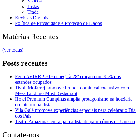
Vídeos
Listas
Trade
Revistas Digitais
Política de Privacidade e Proteção de Dados
Matérias Recentes
(ver todas)
Posts recentes
Feira AVIRRP 2026 chega à 28ª edição com 95% dos
estandes ocupados
Tivoli Mofarrej promove brunch dominical exclusivo com
Mesa Lindt no Must Restaurant
Hotel Premium Campinas amplia protagonismo na hotelaria
do interior paulista
Vila Galé promove experiências especiais para celebrar o Dia
dos Pais
Teatro Amazonas entra para a lista de patrimônios da Unesco
Contate-nos