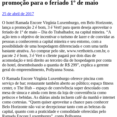
promoção para o feriado 1º de maio
25 de abril de 2017
O hotel Ramada Encore Virgínia Luxemburgo, em Belo Horizonte,
lança a promoção 2 é bom, 3 é Vert! para quem deseja aproveitar o
feriado de 1º de maio – Dia do Trabalhador, na capital mineira. “A
ação tem o objetivo de incentivar o turismo de lazer e de convidar as
pessoas a conhecerem a capital mineira e seu entorno, com a
possibilidade de uma hospedagem diferenciada e com uma tarifa
bastante atrativa. Ao comprar pelo site, www.verthoteis.com.br, o
pacote 2 é bom, 3 é Vert o cliente pagará por dois dias de
acomodação e terá direito ao terceiro dia de hospedagem por conta
do hotel, desembolsando a quantia de R$ 299”, explica a gerente
geral do empreendimento, Pollyanna Sousa.
O Ramada Encore Virgínia Luxemburgo oferece piscina com
serviço de bar; restaurante também aberto ao público; espaço fitness
center, o The Hub – espaço de convivência super descolado com
mesa de sinuca e ainda com itens da loja de conveniência como
petiscos e bebidas. As diárias ainda incluem café da manhã e internet
como cortesias. “Quem quiser aproveitar a chance para conhecer
Belo Horizonte não vai se decepcionar tanto com as belezas da
capital, quanto com a praticidade e comodidade oferecidas pelo
Ramada Encore Luxemburgo”, conta Pollyanna.