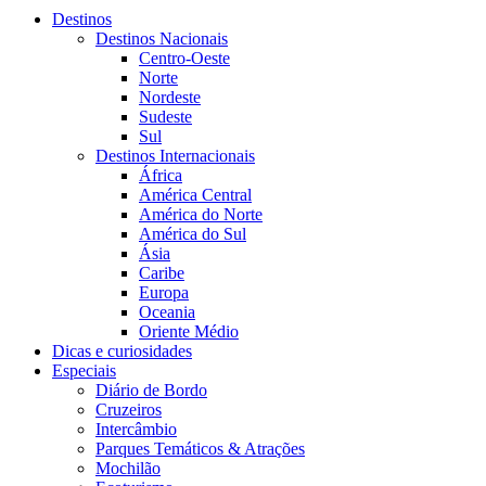
Destinos
Destinos Nacionais
Centro-Oeste
Norte
Nordeste
Sudeste
Sul
Destinos Internacionais
África
América Central
América do Norte
América do Sul
Ásia
Caribe
Europa
Oceania
Oriente Médio
Dicas e curiosidades
Especiais
Diário de Bordo
Cruzeiros
Intercâmbio
Parques Temáticos & Atrações
Mochilão