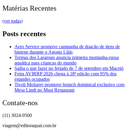
Matérias Recentes
(ver todas)
Posts recentes
Aero Service promove campanha de doação de itens de
higiene durante o Agosto Lilás
Termas dos Laranjais anuncia primeira montanha-russa
aquática para crianças do mundo
Saiba o que fazer no feriado de 7 de setembro em Maceió
Feira AVIRRP 2026 chega à 28ª edição com 95% dos
estandes ocupados
Tivoli Mofarrej promove brunch dominical exclusivo com
Mesa Lindt no Must Restaurant
Contate-nos
(11) 3024-9500
viagem@editoraqual.com.br