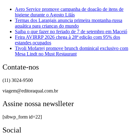
Aero Service promove campanha de doação de itens de
higiene durante o Agosto Lilás
Termas dos Laranjais anuncia primeira montanha-russa
aquática para crianças do mundo
Saiba o que fazer no feriado de 7 de setembro em Maceió
Feira AVIRRP 2026 chega à 28ª edição com 95% dos
estandes ocupados
Tivoli Mofarrej promove brunch dominical exclusivo com
Mesa Lindt no Must Restaurant
Contate-nos
(11) 3024-9500
viagem@editoraqual.com.br
Assine nossa newslleter
[sibwp_form id=22]
Social