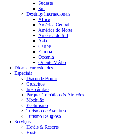
Sudeste
Sul
Destinos Internacionais
África
América Central
América do Norte
América do Sul
Ásia
Caribe
Europa
Oceania
Oriente Médio
Dicas e curiosidades
Especiais
Diário de Bordo
Cruzeiros
Intercâmbio
Parques Temáticos & Atrações
Mochilão
Ecoturismo
Turismo de Aventura
Turismo Religioso
Serviços
Hotéis & Resorts
Hostel