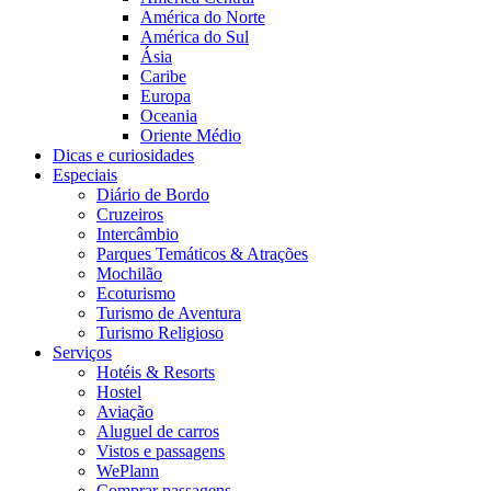
América do Norte
América do Sul
Ásia
Caribe
Europa
Oceania
Oriente Médio
Dicas e curiosidades
Especiais
Diário de Bordo
Cruzeiros
Intercâmbio
Parques Temáticos & Atrações
Mochilão
Ecoturismo
Turismo de Aventura
Turismo Religioso
Serviços
Hotéis & Resorts
Hostel
Aviação
Aluguel de carros
Vistos e passagens
WePlann
Comprar passagens