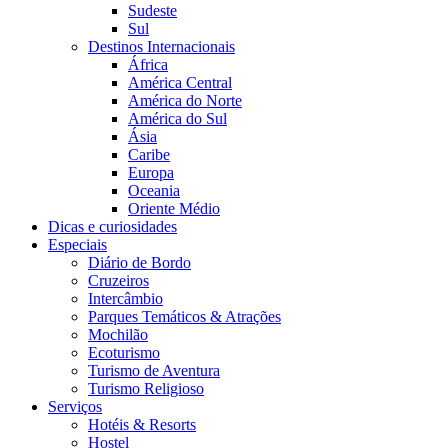
Sudeste
Sul
Destinos Internacionais
África
América Central
América do Norte
América do Sul
Ásia
Caribe
Europa
Oceania
Oriente Médio
Dicas e curiosidades
Especiais
Diário de Bordo
Cruzeiros
Intercâmbio
Parques Temáticos & Atrações
Mochilão
Ecoturismo
Turismo de Aventura
Turismo Religioso
Serviços
Hotéis & Resorts
Hostel