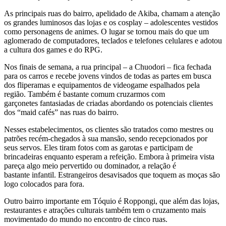
As principais ruas do bairro, apelidado de Akiba, chamam a atenção
os grandes luminosos das lojas e os cosplay – adolescentes vestidos
como personagens de animes. O lugar se tornou mais do que um
aglomerado de computadores, teclados e telefones celulares e adotou
a cultura dos games e do RPG.
Nos finais de semana, a rua principal – a Chuodori – fica fechada
para os carros e recebe jovens vindos de todas as partes em busca
dos fliperamas e equipamentos de videogame espalhados pela
região. Também é bastante comum cruzarmos com
garçonetes fantasiadas de criadas abordando os potenciais clientes
dos “maid cafés” nas ruas do bairro.
Nesses estabelecimentos, os clientes são tratados como mestres ou
patrões recém-chegados à sua mansão, sendo recepcionados por
seus servos. Eles tiram fotos com as garotas e participam de
brincadeiras enquanto esperam a refeição. Embora à primeira vista
pareça algo meio pervertido ou dominador, a relação é
bastante infantil. Estrangeiros desavisados que toquem as moças são
logo colocados para fora.
Outro bairro importante em Tóquio é Roppongi, que além das lojas,
restaurantes e atrações culturais também tem o cruzamento mais
movimentado do mundo no encontro de cinco ruas.