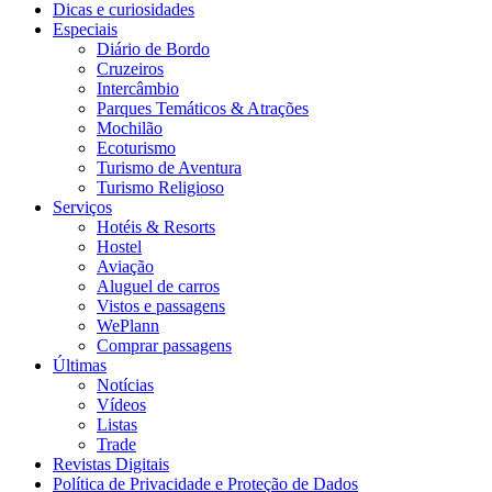
Dicas e curiosidades
Especiais
Diário de Bordo
Cruzeiros
Intercâmbio
Parques Temáticos & Atrações
Mochilão
Ecoturismo
Turismo de Aventura
Turismo Religioso
Serviços
Hotéis & Resorts
Hostel
Aviação
Aluguel de carros
Vistos e passagens
WePlann
Comprar passagens
Últimas
Notícias
Vídeos
Listas
Trade
Revistas Digitais
Política de Privacidade e Proteção de Dados