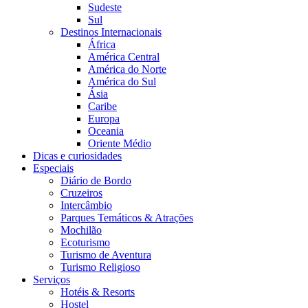
Sudeste
Sul
Destinos Internacionais
África
América Central
América do Norte
América do Sul
Ásia
Caribe
Europa
Oceania
Oriente Médio
Dicas e curiosidades
Especiais
Diário de Bordo
Cruzeiros
Intercâmbio
Parques Temáticos & Atrações
Mochilão
Ecoturismo
Turismo de Aventura
Turismo Religioso
Serviços
Hotéis & Resorts
Hostel