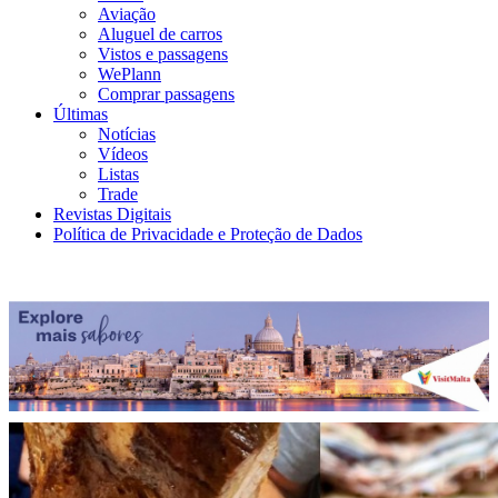
Aviação
Aluguel de carros
Vistos e passagens
WePlann
Comprar passagens
Últimas
Notícias
Vídeos
Listas
Trade
Revistas Digitais
Política de Privacidade e Proteção de Dados