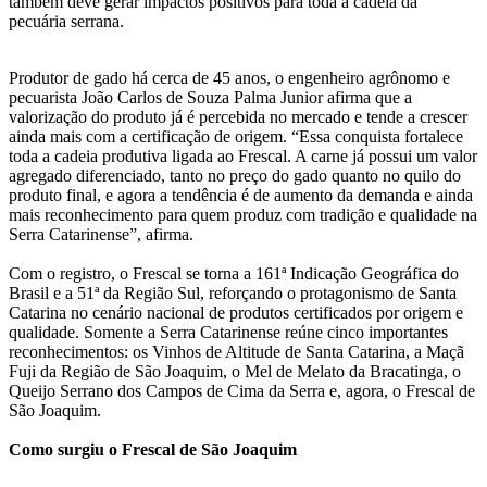
também deve gerar impactos positivos para toda a cadeia da
pecuária serrana.
Produtor de gado há cerca de 45 anos, o engenheiro agrônomo e
pecuarista João Carlos de Souza Palma Junior afirma que a
valorização do produto já é percebida no mercado e tende a crescer
ainda mais com a certificação de origem. “Essa conquista fortalece
toda a cadeia produtiva ligada ao Frescal. A carne já possui um valor
agregado diferenciado, tanto no preço do gado quanto no quilo do
produto final, e agora a tendência é de aumento da demanda e ainda
mais reconhecimento para quem produz com tradição e qualidade na
Serra Catarinense”, afirma.
Com o registro, o Frescal se torna a 161ª Indicação Geográfica do
Brasil e a 51ª da Região Sul, reforçando o protagonismo de Santa
Catarina no cenário nacional de produtos certificados por origem e
qualidade. Somente a Serra Catarinense reúne cinco importantes
reconhecimentos: os Vinhos de Altitude de Santa Catarina, a Maçã
Fuji da Região de São Joaquim, o Mel de Melato da Bracatinga, o
Queijo Serrano dos Campos de Cima da Serra e, agora, o Frescal de
São Joaquim.
Como surgiu o Frescal de São Joaquim