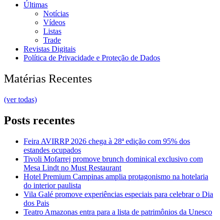
Últimas
Notícias
Vídeos
Listas
Trade
Revistas Digitais
Política de Privacidade e Proteção de Dados
Matérias Recentes
(ver todas)
Posts recentes
Feira AVIRRP 2026 chega à 28ª edição com 95% dos
estandes ocupados
Tivoli Mofarrej promove brunch dominical exclusivo com
Mesa Lindt no Must Restaurant
Hotel Premium Campinas amplia protagonismo na hotelaria
do interior paulista
Vila Galé promove experiências especiais para celebrar o Dia
dos Pais
Teatro Amazonas entra para a lista de patrimônios da Unesco