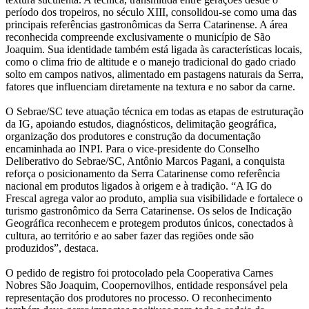
período dos tropeiros, no século XIII, consolidou-se como uma das
principais referências gastronômicas da Serra Catarinense. A área
reconhecida compreende exclusivamente o município de São
Joaquim. Sua identidade também está ligada às características locais,
como o clima frio de altitude e o manejo tradicional do gado criado
solto em campos nativos, alimentado em pastagens naturais da Serra,
fatores que influenciam diretamente na textura e no sabor da carne.
O Sebrae/SC teve atuação técnica em todas as etapas de estruturação
da IG, apoiando estudos, diagnósticos, delimitação geográfica,
organização dos produtores e construção da documentação
encaminhada ao INPI. Para o vice-presidente do Conselho
Deliberativo do Sebrae/SC, Antônio Marcos Pagani, a conquista
reforça o posicionamento da Serra Catarinense como referência
nacional em produtos ligados à origem e à tradição. “A IG do
Frescal agrega valor ao produto, amplia sua visibilidade e fortalece o
turismo gastronômico da Serra Catarinense. Os selos de Indicação
Geográfica reconhecem e protegem produtos únicos, conectados à
cultura, ao território e ao saber fazer das regiões onde são
produzidos”, destaca.
O pedido de registro foi protocolado pela Cooperativa Carnes
Nobres São Joaquim, Coopernovilhos, entidade responsável pela
representação dos produtores no processo. O reconhecimento