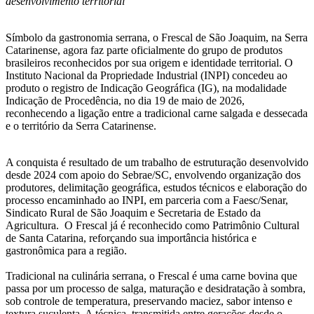
desenvolvimento territorial
Símbolo da gastronomia serrana, o Frescal de São Joaquim, na Serra
Catarinense, agora faz parte oficialmente do grupo de produtos
brasileiros reconhecidos por sua origem e identidade territorial. O
Instituto Nacional da Propriedade Industrial (INPI) concedeu ao
produto o registro de Indicação Geográfica (IG), na modalidade
Indicação de Procedência, no dia 19 de maio de 2026,
reconhecendo a ligação entre a tradicional carne salgada e dessecada
e o território da Serra Catarinense.
A conquista é resultado de um trabalho de estruturação desenvolvido
desde 2024 com apoio do Sebrae/SC, envolvendo organização dos
produtores, delimitação geográfica, estudos técnicos e elaboração do
processo encaminhado ao INPI, em parceria com a Faesc/Senar,
Sindicato Rural de São Joaquim e Secretaria de Estado da
Agricultura. O Frescal já é reconhecido como Patrimônio Cultural
de Santa Catarina, reforçando sua importância histórica e
gastronômica para a região.
Tradicional na culinária serrana, o Frescal é uma carne bovina que
passa por um processo de salga, maturação e desidratação à sombra,
sob controle de temperatura, preservando maciez, sabor intenso e
textura suculenta. A técnica, transmitida entre gerações desde o