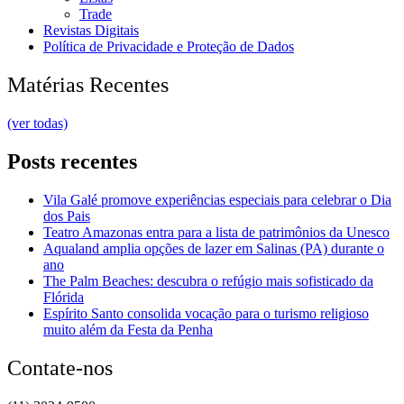
Trade
Revistas Digitais
Política de Privacidade e Proteção de Dados
Matérias Recentes
(ver todas)
Posts recentes
Vila Galé promove experiências especiais para celebrar o Dia
dos Pais
Teatro Amazonas entra para a lista de patrimônios da Unesco
Aqualand amplia opções de lazer em Salinas (PA) durante o
ano
The Palm Beaches: descubra o refúgio mais sofisticado da
Flórida
Espírito Santo consolida vocação para o turismo religioso
muito além da Festa da Penha
Contate-nos