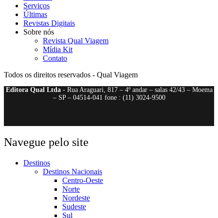
Serviços
Últimas
Revistas Digitais
Sobre nós
Revista Qual Viagem
Mídia Kit
Contato
Todos os direitos reservados - Qual Viagem
Editora Qual Ltda
- Rua Araguari, 817 – 4º andar – salas 42/43 – Moema
– SP – 04514-041 fone : (11) 3024-9500
Navegue pelo site
Destinos
Destinos Nacionais
Centro-Oeste
Norte
Nordeste
Sudeste
Sul