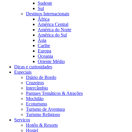
Sudeste
Sul
Destinos Internacionais
África
América Central
América do Norte
América do Sul
Ásia
Caribe
Europa
Oceania
Oriente Médio
Dicas e curiosidades
Especiais
Diário de Bordo
Cruzeiros
Intercâmbio
Parques Temáticos & Atrações
Mochilão
Ecoturismo
Turismo de Aventura
Turismo Religioso
Serviços
Hotéis & Resorts
Hostel