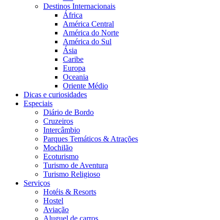
Destinos Internacionais
África
América Central
América do Norte
América do Sul
Ásia
Caribe
Europa
Oceania
Oriente Médio
Dicas e curiosidades
Especiais
Diário de Bordo
Cruzeiros
Intercâmbio
Parques Temáticos & Atrações
Mochilão
Ecoturismo
Turismo de Aventura
Turismo Religioso
Serviços
Hotéis & Resorts
Hostel
Aviação
Aluguel de carros