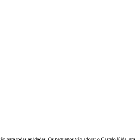
ão para todas as idades. Os pequenos vão adorar o Castelo Kids, um