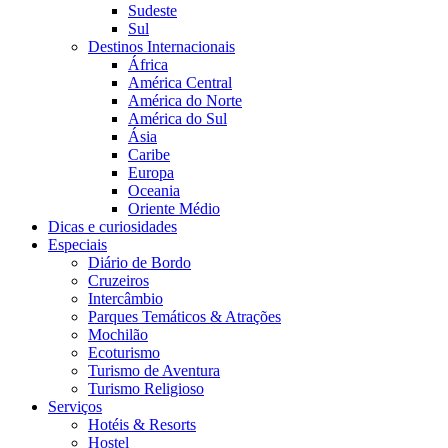
Sudeste
Sul
Destinos Internacionais
África
América Central
América do Norte
América do Sul
Ásia
Caribe
Europa
Oceania
Oriente Médio
Dicas e curiosidades
Especiais
Diário de Bordo
Cruzeiros
Intercâmbio
Parques Temáticos & Atrações
Mochilão
Ecoturismo
Turismo de Aventura
Turismo Religioso
Serviços
Hotéis & Resorts
Hostel