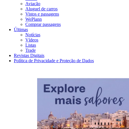
Aviação
Aluguel de carros
Vistos e passagens
WePlann
Comprar passagens
Últimas
Notícias
Vídeos
Listas
Trade
Revistas Digitais
Política de Privacidade e Proteção de Dados