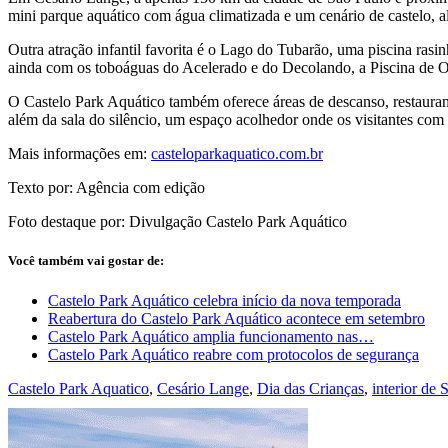
mini parque aquático com água climatizada e um cenário de castelo, a
Outra atração infantil favorita é o Lago do Tubarão, uma piscina ras
ainda com os toboáguas do Acelerado e do Decolando, a Piscina de Ond
O Castelo Park Aquático também oferece áreas de descanso, restaurant
além da sala do silêncio, um espaço acolhedor onde os visitantes com
Mais informações em:
casteloparkaquatico.com.br
Texto por: Agência com edição
Foto destaque por: Divulgação Castelo Park Aquático
Você também vai gostar de:
Castelo Park Aquático celebra início da nova temporada
Reabertura do Castelo Park Aquático acontece em setembro
Castelo Park Aquático amplia funcionamento nas…
Castelo Park Aquático reabre com protocolos de segurança
Castelo Park Aquatico
,
Cesário Lange
,
Dia das Crianças
,
interior de 