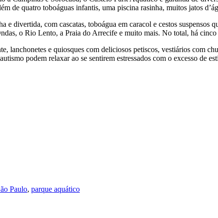
lém de quatro toboáguas infantis, uma piscina rasinha, muitos jatos d’á
inha e divertida, com cascatas, toboágua em caracol e cestos suspensos
as, o Rio Lento, a Praia do Arrecife e muito mais. No total, há cinco 
e, lanchonetes e quiosques com deliciosos petiscos, vestiários com chu
 autismo podem relaxar ao se sentirem estressados com o excesso de est
São Paulo
,
parque aquático