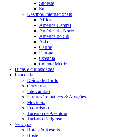
Sudeste
Sul
Destinos Internacionais
África
América Central
América do Norte
América do Sul
Ásia
Caribe
Europa
Oceania
Oriente Médio
Dicas e curiosidades
Especiais
Diário de Bordo
Cruzeiros
Intercâmbio
Parques Temáticos & Atrações
Mochilão
Ecoturismo
Turismo de Aventura
Turismo Religioso
Serviços
Hotéis & Resorts
Hostel