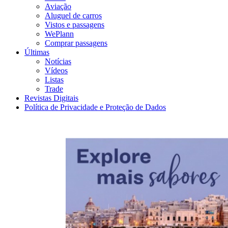
Aviação
Aluguel de carros
Vistos e passagens
WePlann
Comprar passagens
Últimas
Notícias
Vídeos
Listas
Trade
Revistas Digitais
Política de Privacidade e Proteção de Dados