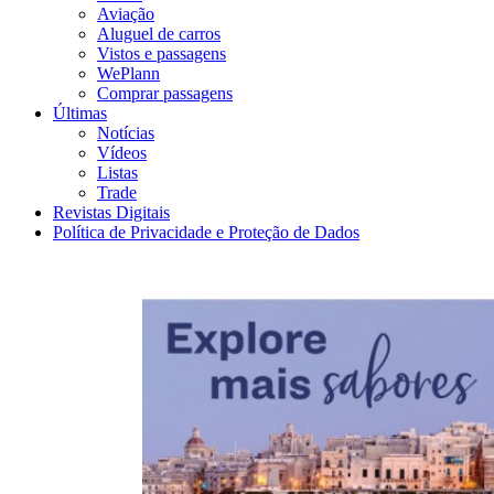
Aviação
Aluguel de carros
Vistos e passagens
WePlann
Comprar passagens
Últimas
Notícias
Vídeos
Listas
Trade
Revistas Digitais
Política de Privacidade e Proteção de Dados