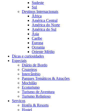
Sudeste
Sul
Destinos Internacionais
África
América Central
América do Norte
América do Sul
Ásia
Caribe
Europa
Oceania
Oriente Médio
Dicas e curiosidades
Especiais
Diário de Bordo
Cruzeiros
Intercâmbio
Parques Temáticos & Atrações
Mochilão
Ecoturismo
Turismo de Aventura
Turismo Religioso
Serviços
Hotéis & Resorts
Hostel