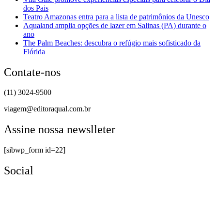
dos Pais
Teatro Amazonas entra para a lista de patrimônios da Unesco
Aqualand amplia opções de lazer em Salinas (PA) durante o
ano
The Palm Beaches: descubra o refúgio mais sofisticado da
Flórida
Contate-nos
(11) 3024-9500
viagem@editoraqual.com.br
Assine nossa newslleter
[sibwp_form id=22]
Social