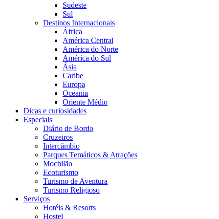
Sudeste
Sul
Destinos Internacionais
África
América Central
América do Norte
América do Sul
Ásia
Caribe
Europa
Oceania
Oriente Médio
Dicas e curiosidades
Especiais
Diário de Bordo
Cruzeiros
Intercâmbio
Parques Temáticos & Atrações
Mochilão
Ecoturismo
Turismo de Aventura
Turismo Religioso
Serviços
Hotéis & Resorts
Hostel