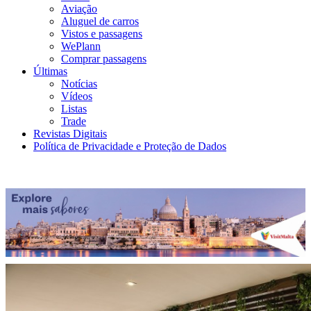
Aviação
Aluguel de carros
Vistos e passagens
WePlann
Comprar passagens
Últimas
Notícias
Vídeos
Listas
Trade
Revistas Digitais
Política de Privacidade e Proteção de Dados