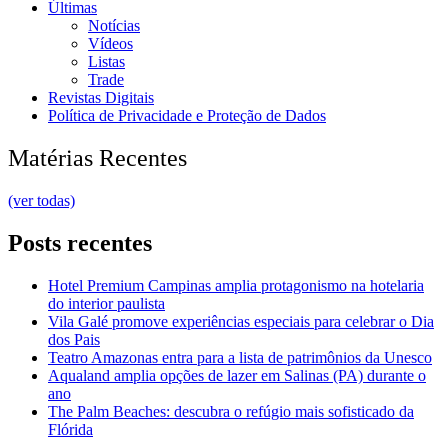
Últimas
Notícias
Vídeos
Listas
Trade
Revistas Digitais
Política de Privacidade e Proteção de Dados
Matérias Recentes
(ver todas)
Posts recentes
Hotel Premium Campinas amplia protagonismo na hotelaria
do interior paulista
Vila Galé promove experiências especiais para celebrar o Dia
dos Pais
Teatro Amazonas entra para a lista de patrimônios da Unesco
Aqualand amplia opções de lazer em Salinas (PA) durante o
ano
The Palm Beaches: descubra o refúgio mais sofisticado da
Flórida