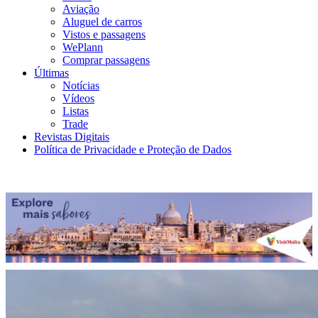
Aviação
Aluguel de carros
Vistos e passagens
WePlann
Comprar passagens
Últimas
Notícias
Vídeos
Listas
Trade
Revistas Digitais
Política de Privacidade e Proteção de Dados