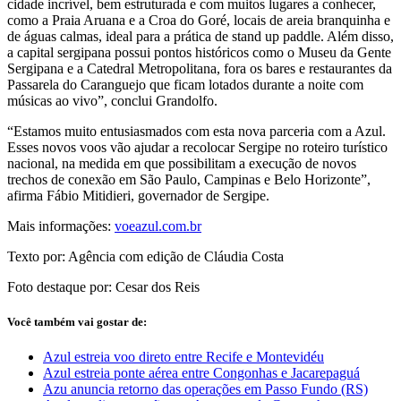
cidade incrível, bem estruturada e com muitos lugares a conhecer,
como a Praia Aruana e a Croa do Goré, locais de areia branquinha e
de águas calmas, ideal para a prática de stand up paddle. Além disso,
a capital sergipana possui pontos históricos como o Museu da Gente
Sergipana e a Catedral Metropolitana, fora os bares e restaurantes da
Passarela do Caranguejo que ficam lotados durante a noite com
músicas ao vivo”, conclui Grandolfo.
“Estamos muito entusiasmados com esta nova parceria com a Azul.
Esses novos voos vão ajudar a recolocar Sergipe no roteiro turístico
nacional, na medida em que possibilitam a execução de novos
trechos de conexão em São Paulo, Campinas e Belo Horizonte”,
afirma Fábio Mitidieri, governador de Sergipe.
Mais informações:
voeazul.com.br
Texto por: Agência com edição de Cláudia Costa
Foto destaque por: Cesar dos Reis
Você também vai gostar de:
Azul estreia voo direto entre Recife e Montevidéu
Azul estreia ponte aérea entre Congonhas e Jacarepaguá
Azu anuncia retorno das operações em Passo Fundo (RS)