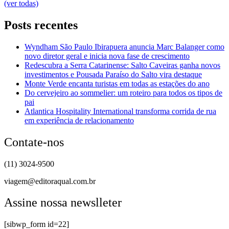
(ver todas)
Posts recentes
Wyndham São Paulo Ibirapuera anuncia Marc Balanger como
novo diretor geral e inicia nova fase de crescimento
Redescubra a Serra Catarinense: Salto Caveiras ganha novos
investimentos e Pousada Paraíso do Salto vira destaque
Monte Verde encanta turistas em todas as estações do ano
Do cervejeiro ao sommelier: um roteiro para todos os tipos de
pai
Atlantica Hospitality International transforma corrida de rua
em experiência de relacionamento
Contate-nos
(11) 3024-9500
viagem@editoraqual.com.br
Assine nossa newslleter
[sibwp_form id=22]