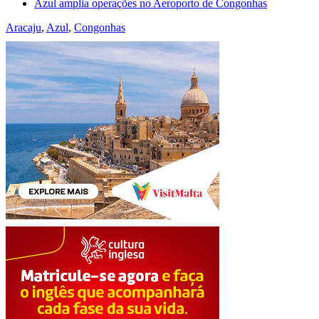
Azul amplia operações no Aeroporto de Congonhas
Aracaju
,
Azul
,
Congonhas