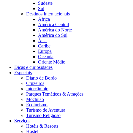
Sudeste
Sul
Destinos Internacionais
África
América Central
América do Norte
América do Sul
Ásia
Caribe
Europa
Oceania
Oriente Médio
Dicas e curiosidades
Especiais
Diário de Bordo
Cruzeiros
Intercâmbio
Parques Temáticos & Atrações
Mochilão
Ecoturismo
Turismo de Aventura
Turismo Religioso
Serviços
Hotéis & Resorts
Hostel