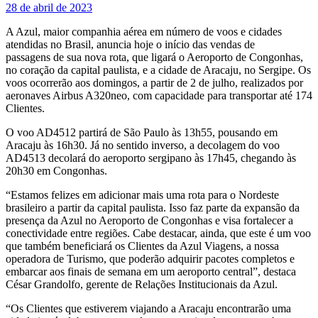
28 de abril de 2023
A Azul, maior companhia aérea em número de voos e cidades
atendidas no Brasil, anuncia hoje o início das vendas de
passagens de sua nova rota, que ligará o Aeroporto de Congonhas,
no coração da capital paulista, e a cidade de Aracaju, no Sergipe. Os
voos ocorrerão aos domingos, a partir de 2 de julho, realizados por
aeronaves Airbus A320neo, com capacidade para transportar até 174
Clientes.
O voo AD4512 partirá de São Paulo às 13h55, pousando em
Aracaju às 16h30. Já no sentido inverso, a decolagem do voo
AD4513 decolará do aeroporto sergipano às 17h45, chegando às
20h30 em Congonhas.
“Estamos felizes em adicionar mais uma rota para o Nordeste
brasileiro a partir da capital paulista. Isso faz parte da expansão da
presença da Azul no Aeroporto de Congonhas e visa fortalecer a
conectividade entre regiões. Cabe destacar, ainda, que este é um voo
que também beneficiará os Clientes da Azul Viagens, a nossa
operadora de Turismo, que poderão adquirir pacotes completos e
embarcar aos finais de semana em um aeroporto central”, destaca
César Grandolfo, gerente de Relações Institucionais da Azul.
“Os Clientes que estiverem viajando a Aracaju encontrarão uma