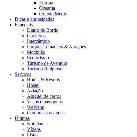
Europa
Oceania
Oriente Médio
Dicas e curiosidades
Especiais
Diário de Bordo
Cruzeiros
Intercâmbio
Parques Temáticos & Atrações
Mochilão
Ecoturismo
Turismo de Aventura
Turismo Religioso
Serviços
Hotéis & Resorts
Hostel
Aviação
Aluguel de carros
Vistos e passagens
WePlann
Comprar passagens
Últimas
Notícias
Vídeos
Listas