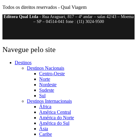
Todos os direitos reservados - Qual Viagem
Editora Qual Ltda
- Rua Araguari, 817 – 4º andar – salas 42/43 – Moema
– SP – 04514-041 fone : (11) 3024-9500
Navegue pelo site
Destinos
Destinos Nacionais
Centro-Oeste
Norte
Nordeste
Sudeste
Sul
Destinos Internacionais
África
América Central
América do Norte
América do Sul
Ásia
Caribe