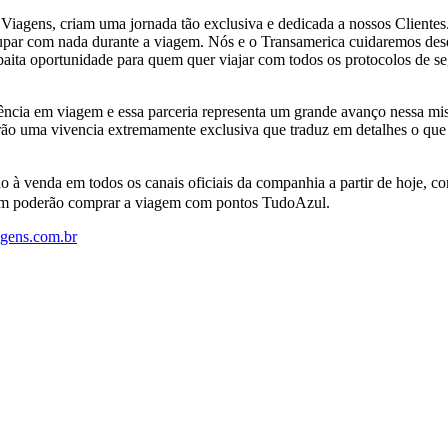
l Viagens, criam uma jornada tão exclusiva e dedicada a nossos Cliente
ocupar com nada durante a viagem. Nós e o Transamerica cuidaremos de
ita oportunidade para quem quer viajar com todos os protocolos de segu
ência em viagem e essa parceria representa um grande avanço nessa m
erão uma vivencia extremamente exclusiva que traduz em detalhes o que 
o à venda em todos os canais oficiais da companhia a partir de hoje, c
ambém poderão comprar a viagem com pontos TudoAzul.
agens.com.br