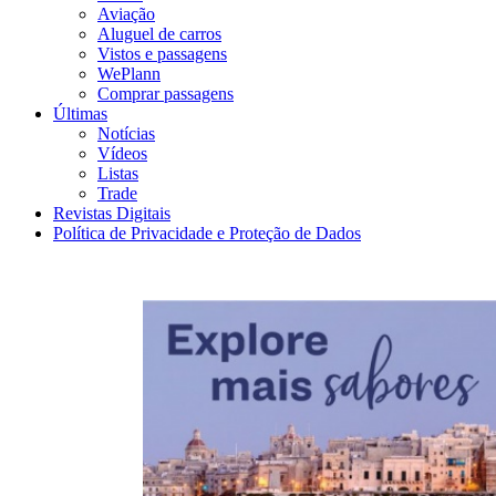
Aviação
Aluguel de carros
Vistos e passagens
WePlann
Comprar passagens
Últimas
Notícias
Vídeos
Listas
Trade
Revistas Digitais
Política de Privacidade e Proteção de Dados