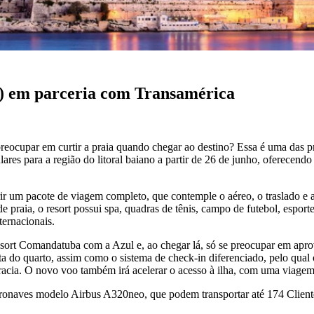
) em parceria com Transamérica
e preocupar em curtir a praia quando chegar ao destino? Essa é uma da
ares para a região do litoral baiano a partir de 26 de junho, oferecen
ir um pacote de viagem completo, que contemple o aéreo, o traslado e
aia, o resort possui spa, quadras de tênis, campo de futebol, esportes
ternacionais.
sort Comandatuba com a Azul e, ao chegar lá, só se preocupar em aprov
rta do quarto, assim como o sistema de check-in diferenciado, pelo qu
acia. O novo voo também irá acelerar o acesso à ilha, com uma viagem d
onaves modelo Airbus A320neo, que podem transportar até 174 Cliente