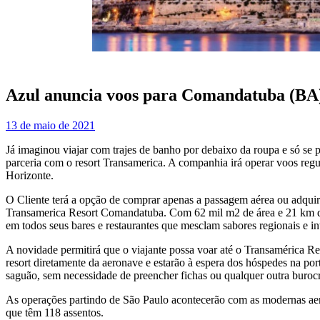
Azul anuncia voos para Comandatuba (BA
13 de maio de 2021
Já imaginou viajar com trajes de banho por debaixo da roupa e só s
parceria com o resort Transamerica. A companhia irá operar voos regul
Horizonte.
O Cliente terá a opção de comprar apenas a passagem aérea ou adquir
Transamerica Resort Comandatuba. Com 62 mil m2 de área e 21 km de pr
em todos seus bares e restaurantes que mesclam sabores regionais e in
A novidade permitirá que o viajante possa voar até o Transamérica Re
resort diretamente da aeronave e estarão à espera dos hóspedes na po
saguão, sem necessidade de preencher fichas ou qualquer outra burocr
As operações partindo de São Paulo acontecerão com as modernas aer
que têm 118 assentos.