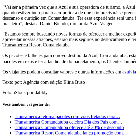
“Vai ser a primeira vez que a Azul e sua operadora de turismo, a Azu
quando estiver indo para o aeroporto: a de que não precisará se pre
descanso e curtição em Comandatuba. Ter essa experiência será uma ba
brasileiro”, destaca Daniel Bicudo, diretor da Azul Viagens.
“Estamos sempre buscando novas formas de oferecer a melhor experi
aproveitar nossas atrações, estarão mais seguros no deslocamento e t
Transamerica Resort Comandatuba.
Os pacotes e bilhetes para o novo destino da Azul, Comandatuba, estã
pacotes em reais e ter a facilidade do parcelamento, os Clientes t
Os viajantes podem consultar valores e outras informações em
azulvi
Texto por: Agência com edição Eliria Buso
Foto: iStock por dabldy
Você também vai gostar de:
Transamerica retoma pacotes com voos fretados para…
Transamerica Comandatuba celebra Dia dos Pais com…
Transamerica Comandatuba oferece até 30% de desconto
Transamerica Resort Comandatuba lança promoção com…