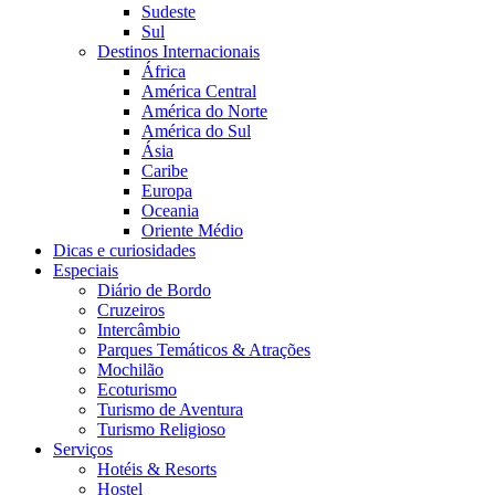
Sudeste
Sul
Destinos Internacionais
África
América Central
América do Norte
América do Sul
Ásia
Caribe
Europa
Oceania
Oriente Médio
Dicas e curiosidades
Especiais
Diário de Bordo
Cruzeiros
Intercâmbio
Parques Temáticos & Atrações
Mochilão
Ecoturismo
Turismo de Aventura
Turismo Religioso
Serviços
Hotéis & Resorts
Hostel