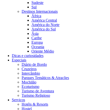
Sudeste
Sul
Destinos Internacionais
África
América Central
América do Norte
América do Sul
Ásia
Caribe
Europa
Oceania
Oriente Médio
Dicas e curiosidades
Especiais
Diário de Bordo
Cruzeiros
Intercâmbio
Parques Temáticos & Atrações
Mochilão
Ecoturismo
Turismo de Aventura
Turismo Religioso
Serviços
Hotéis & Resorts
Hostel