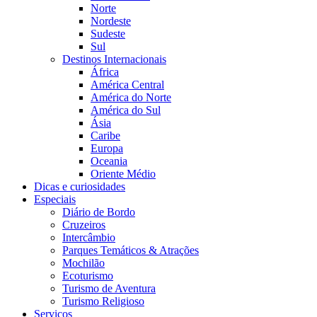
Norte
Nordeste
Sudeste
Sul
Destinos Internacionais
África
América Central
América do Norte
América do Sul
Ásia
Caribe
Europa
Oceania
Oriente Médio
Dicas e curiosidades
Especiais
Diário de Bordo
Cruzeiros
Intercâmbio
Parques Temáticos & Atrações
Mochilão
Ecoturismo
Turismo de Aventura
Turismo Religioso
Serviços