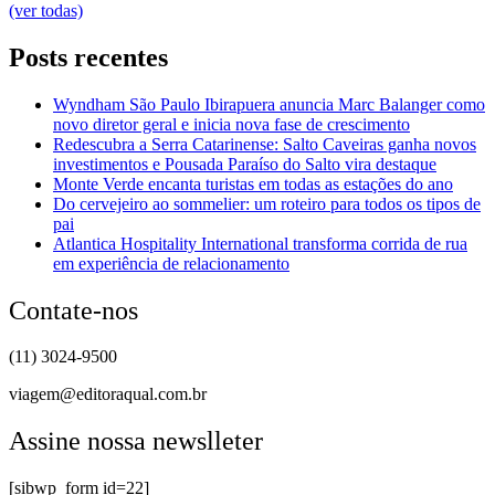
(ver todas)
Posts recentes
Wyndham São Paulo Ibirapuera anuncia Marc Balanger como
novo diretor geral e inicia nova fase de crescimento
Redescubra a Serra Catarinense: Salto Caveiras ganha novos
investimentos e Pousada Paraíso do Salto vira destaque
Monte Verde encanta turistas em todas as estações do ano
Do cervejeiro ao sommelier: um roteiro para todos os tipos de
pai
Atlantica Hospitality International transforma corrida de rua
em experiência de relacionamento
Contate-nos
(11) 3024-9500
viagem@editoraqual.com.br
Assine nossa newslleter
[sibwp_form id=22]