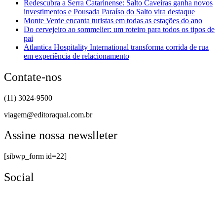
Redescubra a Serra Catarinense: Salto Caveiras ganha novos
investimentos e Pousada Paraíso do Salto vira destaque
Monte Verde encanta turistas em todas as estações do ano
Do cervejeiro ao sommelier: um roteiro para todos os tipos de
pai
Atlantica Hospitality International transforma corrida de rua
em experiência de relacionamento
Contate-nos
(11) 3024-9500
viagem@editoraqual.com.br
Assine nossa newslleter
[sibwp_form id=22]
Social