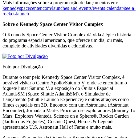
Mais informações sobre a programação de lançamentos em:
kennedyspacecenter.com/launches-and-events/events-calendar/see-a-
rocket-launch
Sobre o Kennedy Space Center Visitor Complex
O Kennedy Space Center Visitor Complex dá vida à épica história
do programa espacial americano, que oferece um dia, ou mais,
completo de atividades divertidas e educativas.
Foto por Divulgação
Durante o tour pelo Kennedy Space Center Visitor Complex, é
possível visitar o Centro Apollo/Saturno V, onde se encontram o
foguete lunar Saturno V, a exposição do Ônibus Espacial
AtlantisSM (Space Shuttle AtlantisSM), o Simulador de
Lançamento (Shuttle Launch Experience) e outras atrações como
filmes espaciais em 3D, Encontro com um Astronauta (Astronaut
Encounter), Jornada a Marte: Procuram-se exploradores (Journey To
Mars: Explorers Wanted), Science on a Sphere®, Rocket Garden
(Jardím dos Foguetes), Cosmic Quest, Heroes & Legends
apresentando U.S. Astronaut Hall of Fame e muito mais.
A apenas 45 minutos de Orlando, o Kennedy Space Center abre