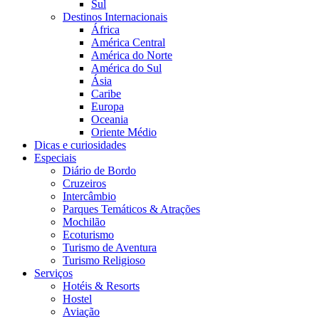
Sul
Destinos Internacionais
África
América Central
América do Norte
América do Sul
Ásia
Caribe
Europa
Oceania
Oriente Médio
Dicas e curiosidades
Especiais
Diário de Bordo
Cruzeiros
Intercâmbio
Parques Temáticos & Atrações
Mochilão
Ecoturismo
Turismo de Aventura
Turismo Religioso
Serviços
Hotéis & Resorts
Hostel
Aviação