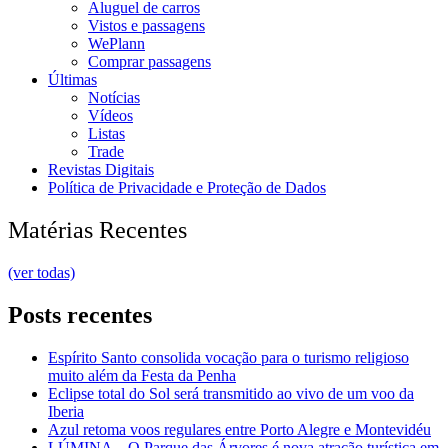
Aluguel de carros
Vistos e passagens
WePlann
Comprar passagens
Últimas
Notícias
Vídeos
Listas
Trade
Revistas Digitais
Política de Privacidade e Proteção de Dados
Matérias Recentes
(ver todas)
Posts recentes
Espírito Santo consolida vocação para o turismo religioso
muito além da Festa da Penha
Eclipse total do Sol será transmitido ao vivo de um voo da
Iberia
Azul retoma voos regulares entre Porto Alegre e Montevidéu
LÚMINA – O Parque das Árvores é nova atração turística em