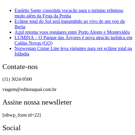
Espírito Santo consolida vocação para o turismo religioso
muito além da Festa da Penha
Eclipse total do Sol será transmitido ao vivo de um voo da
Iberia
Azul retoma voos regulares entre Porto Alegre e Montevidéu
LÚMINA – O Parque das Árvores é nova atração turística em
Caldas Novas (GO)
Norwegian Cruise Line leva viajantes para ver eclipse total na
Islândia
Contate-nos
(11) 3024-9500
viagem@editoraqual.com.br
Assine nossa newslleter
[sibwp_form id=22]
Social