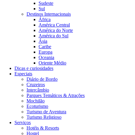
Sudeste
Sul
Destinos Internacionais
África
América Central
América do Norte
América do Sul
Ásia
Caribe
Europa
Oceania
Oriente Médio
Dicas e curiosidades
Especiais
Diário de Bordo
Cruzeiros
Intercâmbio
Parques Temáticos & Atrações
Mochilão
Ecoturismo
Turismo de Aventura
Turismo Religioso
Serviços
Hotéis & Resorts
Hostel