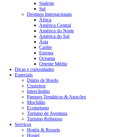
Sudeste
Sul
Destinos Internacionais
África
América Central
América do Norte
América do Sul
Ásia
Caribe
Europa
Oceania
Oriente Médio
Dicas e curiosidades
Especiais
Diário de Bordo
Cruzeiros
Intercâmbio
Parques Temáticos & Atrações
Mochilão
Ecoturismo
Turismo de Aventura
Turismo Religioso
Serviços
Hotéis & Resorts
Hostel