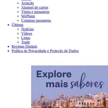
Aviação
Aluguel de carros
Vistos e passagens
WePlann
Comprar passagens
Últimas
Notícias
Vídeos
Listas
Trade
Revistas Digitais
Política de Privacidade e Proteção de Dados