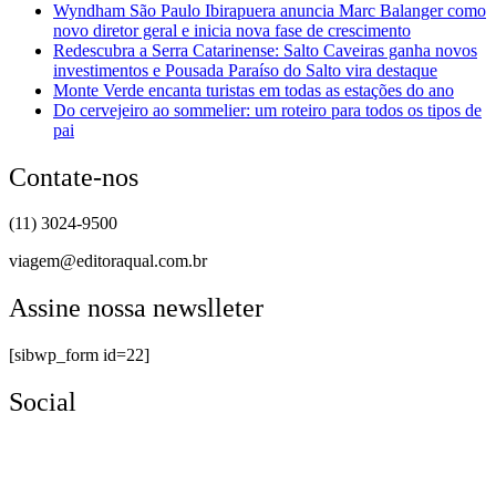
Wyndham São Paulo Ibirapuera anuncia Marc Balanger como
novo diretor geral e inicia nova fase de crescimento
Redescubra a Serra Catarinense: Salto Caveiras ganha novos
investimentos e Pousada Paraíso do Salto vira destaque
Monte Verde encanta turistas em todas as estações do ano
Do cervejeiro ao sommelier: um roteiro para todos os tipos de
pai
Contate-nos
(11) 3024-9500
viagem@editoraqual.com.br
Assine nossa newslleter
[sibwp_form id=22]
Social