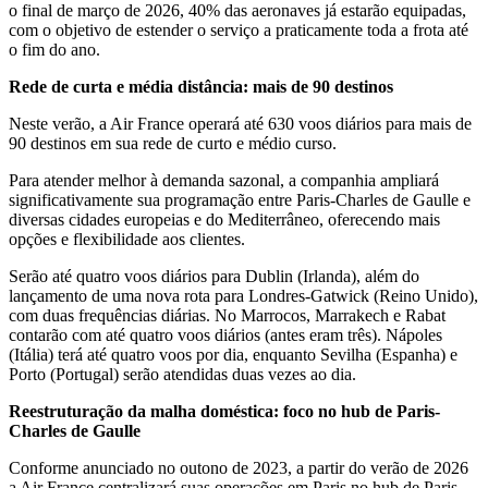
o final de março de 2026, 40% das aeronaves já estarão equipadas,
com o objetivo de estender o serviço a praticamente toda a frota até
o fim do ano.
Rede de curta e média distância: mais de 90 destinos
Neste verão, a Air France operará até 630 voos diários para mais de
90 destinos em sua rede de curto e médio curso.
Para atender melhor à demanda sazonal, a companhia ampliará
significativamente sua programação entre Paris-Charles de Gaulle e
diversas cidades europeias e do Mediterrâneo, oferecendo mais
opções e flexibilidade aos clientes.
Serão até quatro voos diários para Dublin (Irlanda), além do
lançamento de uma nova rota para Londres-Gatwick (Reino Unido),
com duas frequências diárias. No Marrocos, Marrakech e Rabat
contarão com até quatro voos diários (antes eram três). Nápoles
(Itália) terá até quatro voos por dia, enquanto Sevilha (Espanha) e
Porto (Portugal) serão atendidas duas vezes ao dia.
Reestruturação da malha doméstica: foco no hub de Paris-
Charles de Gaulle
Conforme anunciado no outono de 2023, a partir do verão de 2026
a Air France centralizará suas operações em Paris no hub de Paris-