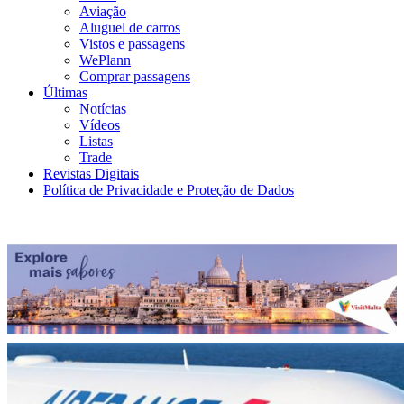
Aviação
Aluguel de carros
Vistos e passagens
WePlann
Comprar passagens
Últimas
Notícias
Vídeos
Listas
Trade
Revistas Digitais
Política de Privacidade e Proteção de Dados