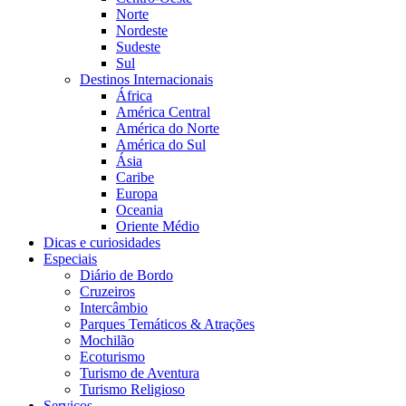
Norte
Nordeste
Sudeste
Sul
Destinos Internacionais
África
América Central
América do Norte
América do Sul
Ásia
Caribe
Europa
Oceania
Oriente Médio
Dicas e curiosidades
Especiais
Diário de Bordo
Cruzeiros
Intercâmbio
Parques Temáticos & Atrações
Mochilão
Ecoturismo
Turismo de Aventura
Turismo Religioso
Serviços