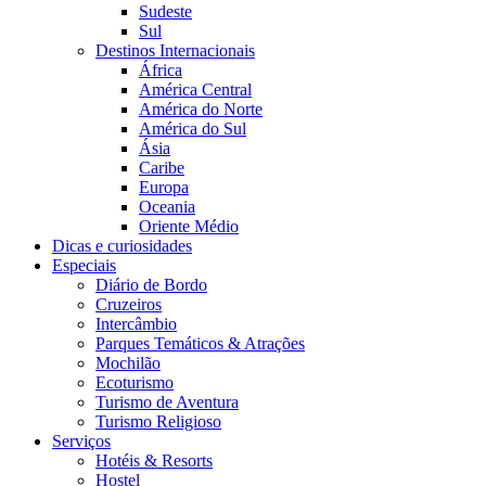
Sudeste
Sul
Destinos Internacionais
África
América Central
América do Norte
América do Sul
Ásia
Caribe
Europa
Oceania
Oriente Médio
Dicas e curiosidades
Especiais
Diário de Bordo
Cruzeiros
Intercâmbio
Parques Temáticos & Atrações
Mochilão
Ecoturismo
Turismo de Aventura
Turismo Religioso
Serviços
Hotéis & Resorts
Hostel