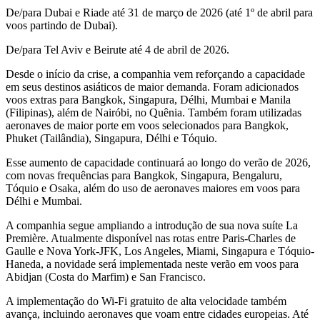
De/para Dubai e Riade até 31 de março de 2026 (até 1º de abril para
voos partindo de Dubai).
De/para Tel Aviv e Beirute até 4 de abril de 2026.
Desde o início da crise, a companhia vem reforçando a capacidade
em seus destinos asiáticos de maior demanda. Foram adicionados
voos extras para Bangkok, Singapura, Délhi, Mumbai e Manila
(Filipinas), além de Nairóbi, no Quênia. Também foram utilizadas
aeronaves de maior porte em voos selecionados para Bangkok,
Phuket (Tailândia), Singapura, Délhi e Tóquio.
Esse aumento de capacidade continuará ao longo do verão de 2026,
com novas frequências para Bangkok, Singapura, Bengaluru,
Tóquio e Osaka, além do uso de aeronaves maiores em voos para
Délhi e Mumbai.
A companhia segue ampliando a introdução de sua nova suíte La
Première. Atualmente disponível nas rotas entre Paris-Charles de
Gaulle e Nova York-JFK, Los Angeles, Miami, Singapura e Tóquio-
Haneda, a novidade será implementada neste verão em voos para
Abidjan (Costa do Marfim) e San Francisco.
A implementação do Wi-Fi gratuito de alta velocidade também
avança, incluindo aeronaves que voam entre cidades europeias. Até