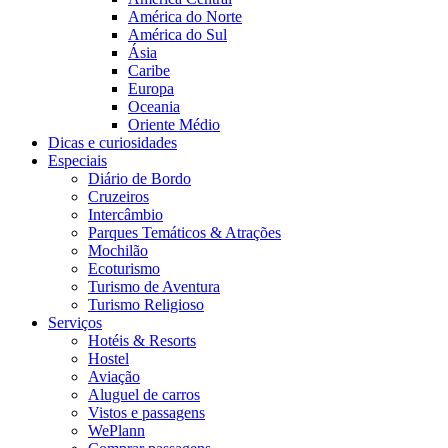
América do Norte
América do Sul
Ásia
Caribe
Europa
Oceania
Oriente Médio
Dicas e curiosidades
Especiais
Diário de Bordo
Cruzeiros
Intercâmbio
Parques Temáticos & Atrações
Mochilão
Ecoturismo
Turismo de Aventura
Turismo Religioso
Serviços
Hotéis & Resorts
Hostel
Aviação
Aluguel de carros
Vistos e passagens
WePlann