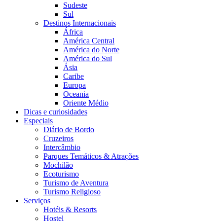
Sudeste
Sul
Destinos Internacionais
África
América Central
América do Norte
América do Sul
Ásia
Caribe
Europa
Oceania
Oriente Médio
Dicas e curiosidades
Especiais
Diário de Bordo
Cruzeiros
Intercâmbio
Parques Temáticos & Atrações
Mochilão
Ecoturismo
Turismo de Aventura
Turismo Religioso
Serviços
Hotéis & Resorts
Hostel