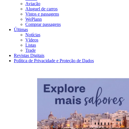
Aviação
Aluguel de carros
Vistos e passagens
WePlann
Comprar passagens
Últimas
Notícias
Vídeos
Listas
Trade
Revistas Digitais
Política de Privacidade e Proteção de Dados