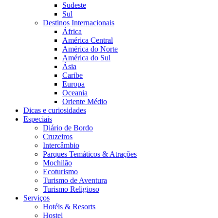
Sudeste
Sul
Destinos Internacionais
África
América Central
América do Norte
América do Sul
Ásia
Caribe
Europa
Oceania
Oriente Médio
Dicas e curiosidades
Especiais
Diário de Bordo
Cruzeiros
Intercâmbio
Parques Temáticos & Atrações
Mochilão
Ecoturismo
Turismo de Aventura
Turismo Religioso
Serviços
Hotéis & Resorts
Hostel