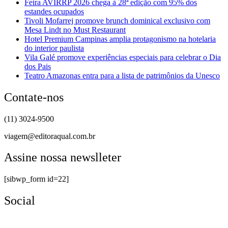
Feira AVIRRP 2026 chega à 28ª edição com 95% dos
estandes ocupados
Tivoli Mofarrej promove brunch dominical exclusivo com
Mesa Lindt no Must Restaurant
Hotel Premium Campinas amplia protagonismo na hotelaria
do interior paulista
Vila Galé promove experiências especiais para celebrar o Dia
dos Pais
Teatro Amazonas entra para a lista de patrimônios da Unesco
Contate-nos
(11) 3024-9500
viagem@editoraqual.com.br
Assine nossa newslleter
[sibwp_form id=22]
Social