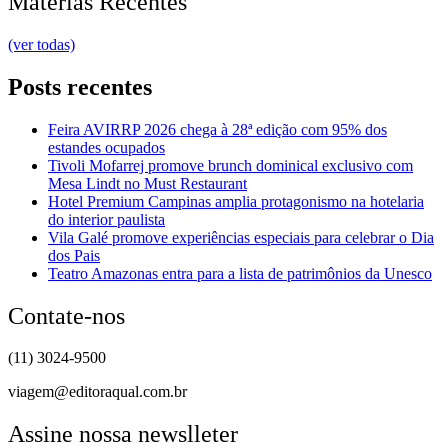
Matérias Recentes
(ver todas)
Posts recentes
Feira AVIRRP 2026 chega à 28ª edição com 95% dos
estandes ocupados
Tivoli Mofarrej promove brunch dominical exclusivo com
Mesa Lindt no Must Restaurant
Hotel Premium Campinas amplia protagonismo na hotelaria
do interior paulista
Vila Galé promove experiências especiais para celebrar o Dia
dos Pais
Teatro Amazonas entra para a lista de patrimônios da Unesco
Contate-nos
(11) 3024-9500
viagem@editoraqual.com.br
Assine nossa newslleter