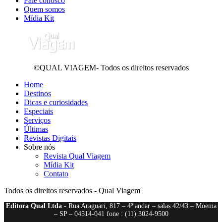
Fale conosco
Quem somos
Mídia Kit
©QUAL VIAGEM- Todos os direitos reservados
Home
Destinos
Dicas e curiosidades
Especiais
Serviços
Últimas
Revistas Digitais
Sobre nós
Revista Qual Viagem
Mídia Kit
Contato
Todos os direitos reservados - Qual Viagem
Editora Qual Ltda
- Rua Araguari, 817 – 4º andar – salas 42/43 – Moema
– SP – 04514-041 fone : (11) 3024-9500