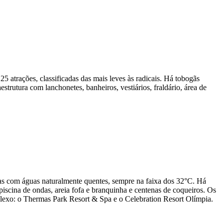
 atrações, classificadas das mais leves às radicais. Há tobogãs
strutura com lanchonetes, banheiros, vestiários, fraldário, área de
idas com águas naturalmente quentes, sempre na faixa dos 32°C. Há
 piscina de ondas, areia fofa e branquinha e centenas de coqueiros. Os
plexo: o Thermas Park Resort & Spa e o Celebration Resort Olímpia.