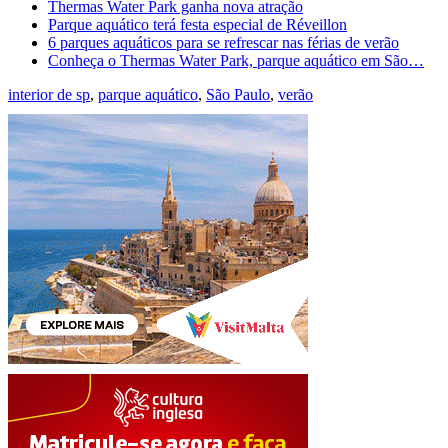
Thermas Water Park ganha nova atração
Parque aquático terá festa especial de Réveillon
6 parques aquáticos para se refrescar nas férias de verão
Conheça o Thermas Water Park, parque aquático em São…
interior de sp
,
parque aquático
,
São Paulo
,
verão