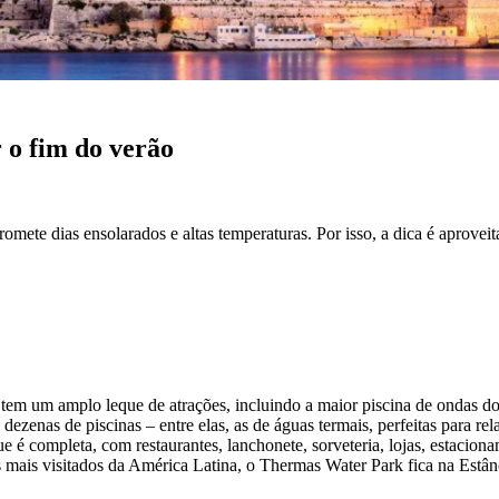
 o fim do verão
omete dias ensolarados e altas temperaturas. Por isso, a dica é aprovei
em um amplo leque de atrações, incluindo a maior piscina de ondas do 
 dezenas de piscinas – entre elas, as de águas termais, perfeitas para r
que é completa, com restaurantes, lanchonete, sorveteria, lojas, estac
s visitados da América Latina, o Thermas Water Park fica na Estância 