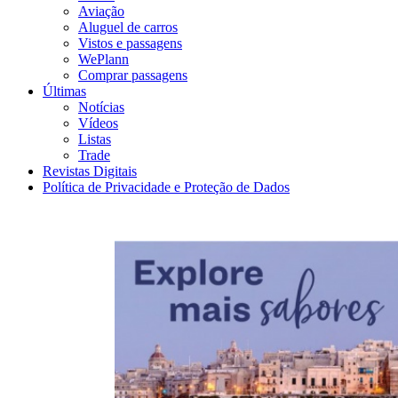
Aviação
Aluguel de carros
Vistos e passagens
WePlann
Comprar passagens
Últimas
Notícias
Vídeos
Listas
Trade
Revistas Digitais
Política de Privacidade e Proteção de Dados