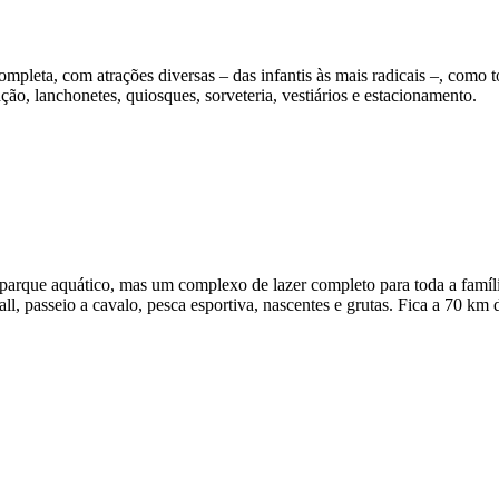
leta, com atrações diversas – das infantis às mais radicais –, como tob
ão, lanchonetes, quiosques, sorveteria, vestiários e estacionamento.
que aquático, mas um complexo de lazer completo para toda a família.
ll, passeio a cavalo, pesca esportiva, nascentes e grutas. Fica a 70 km d