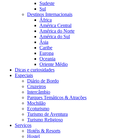
Sudeste
Sul
Destinos Internacionais
África
América Central
América do Norte
América do Sul
Ásia
Caribe
Europa
Oceania
Oriente Médio
Dicas e curiosidades
Especiais
Diário de Bordo
Cruzeiros
Intercâmbio
Parques Temáticos & Atrações
Mochilão
Ecoturismo
Turismo de Aventura
Turismo Religioso
Serviços
Hotéis & Resorts
Hostel