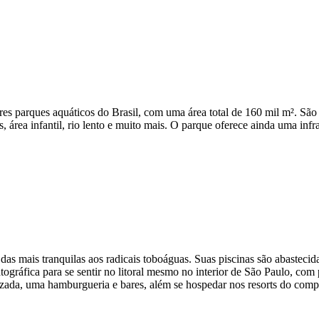
 parques aquáticos do Brasil, com uma área total de 160 mil m². São 25
 área infantil, rio lento e muito mais. O parque oferece ainda uma infrae
das mais tranquilas aos radicais toboáguas. Suas piscinas são abastec
tográfica para se sentir no litoral mesmo no interior de São Paulo, com
izada, uma hamburgueria e bares, além se hospedar nos resorts do com