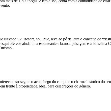
 com mais de 1.500 peças. Além disso, conta com a comodidade de estar
nvento.
e Nevado Ski Resort, no Chile, leva ao pé da letra o conceito de “desti
esqui oferece ainda uma estonteante e branca paisagem e a belíssima 
Turismo.
a oferece o sossego e o aconchego do campo e o charme histórico do se
m frente à propriedade, ideal para celebrações do gênero.