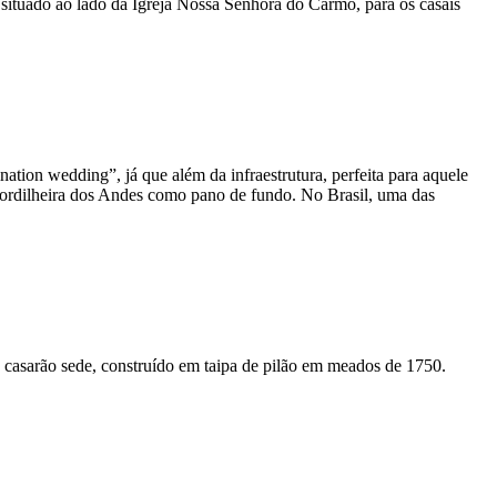
 situado ao lado da Igreja Nossa Senhora do Carmo, para os casais
nation wedding”, já que além da infraestrutura, perfeita para aquele
Cordilheira dos Andes como pano de fundo. No Brasil, uma das
u casarão sede, construído em taipa de pilão em meados de 1750.