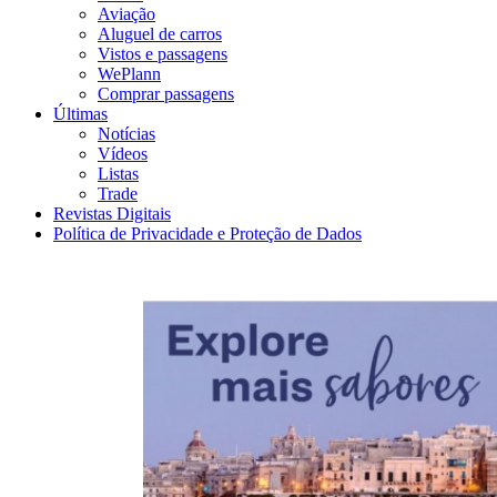
Aviação
Aluguel de carros
Vistos e passagens
WePlann
Comprar passagens
Últimas
Notícias
Vídeos
Listas
Trade
Revistas Digitais
Política de Privacidade e Proteção de Dados