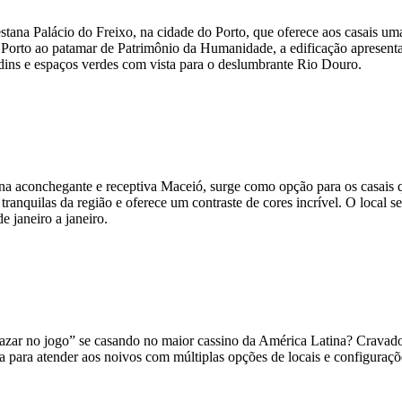
stana Palácio do Freixo, na cidade do Porto, que oferece aos casais um
o Porto ao patamar de Patrimônio da Humanidade, a edificação apresen
rdins e espaços verdes com vista para o deslumbrante Rio Douro.
na aconchegante e receptiva Maceió, surge como opção para os casais 
 e tranquilas da região e oferece um contraste de cores incrível. O local
e janeiro a janeiro.
e azar no jogo” se casando no maior cassino da América Latina? Cravad
ária para atender aos noivos com múltiplas opções de locais e configu