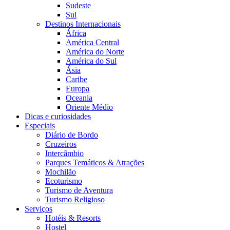
Sudeste
Sul
Destinos Internacionais
África
América Central
América do Norte
América do Sul
Ásia
Caribe
Europa
Oceania
Oriente Médio
Dicas e curiosidades
Especiais
Diário de Bordo
Cruzeiros
Intercâmbio
Parques Temáticos & Atrações
Mochilão
Ecoturismo
Turismo de Aventura
Turismo Religioso
Serviços
Hotéis & Resorts
Hostel