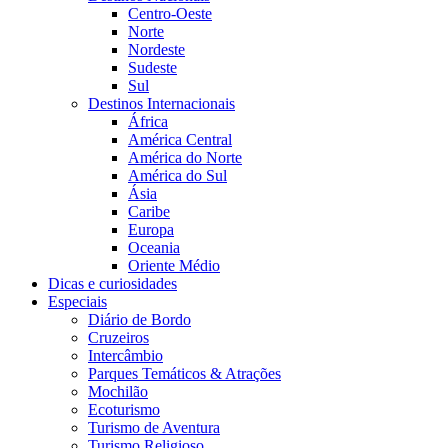
Centro-Oeste
Norte
Nordeste
Sudeste
Sul
Destinos Internacionais
África
América Central
América do Norte
América do Sul
Ásia
Caribe
Europa
Oceania
Oriente Médio
Dicas e curiosidades
Especiais
Diário de Bordo
Cruzeiros
Intercâmbio
Parques Temáticos & Atrações
Mochilão
Ecoturismo
Turismo de Aventura
Turismo Religioso