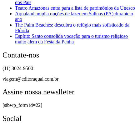
dos Pais
Teatro Amazonas entra para a lista de patrimônios da Unesco
Aqualand amplia opções de lazer em Salinas (PA) durante o
ano
The Palm Beaches: descubra o refúgio mais sofisticado da
Flórida
Espírito Santo consolida vocação para o turismo religioso
muito além da Festa da Penha
Contate-nos
(11) 3024-9500
viagem@editoraqual.com.br
Assine nossa newslleter
[sibwp_form id=22]
Social