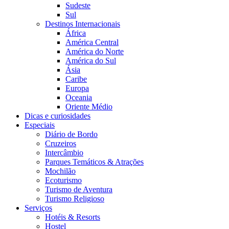
Sudeste
Sul
Destinos Internacionais
África
América Central
América do Norte
América do Sul
Ásia
Caribe
Europa
Oceania
Oriente Médio
Dicas e curiosidades
Especiais
Diário de Bordo
Cruzeiros
Intercâmbio
Parques Temáticos & Atrações
Mochilão
Ecoturismo
Turismo de Aventura
Turismo Religioso
Serviços
Hotéis & Resorts
Hostel