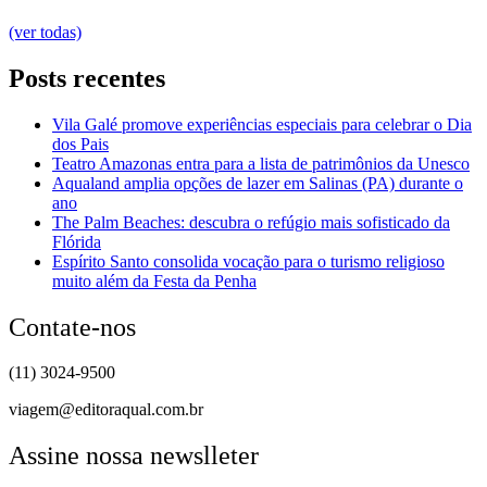
(ver todas)
Posts recentes
Vila Galé promove experiências especiais para celebrar o Dia
dos Pais
Teatro Amazonas entra para a lista de patrimônios da Unesco
Aqualand amplia opções de lazer em Salinas (PA) durante o
ano
The Palm Beaches: descubra o refúgio mais sofisticado da
Flórida
Espírito Santo consolida vocação para o turismo religioso
muito além da Festa da Penha
Contate-nos
(11) 3024-9500
viagem@editoraqual.com.br
Assine nossa newslleter