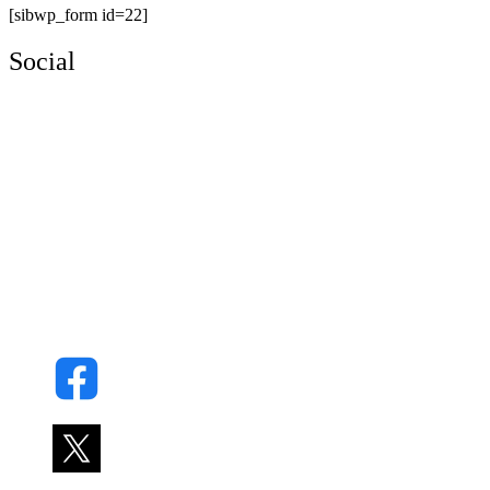
[sibwp_form id=22]
Social