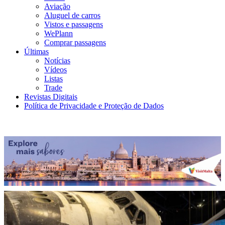
Aviação
Aluguel de carros
Vistos e passagens
WePlann
Comprar passagens
Últimas
Notícias
Vídeos
Listas
Trade
Revistas Digitais
Política de Privacidade e Proteção de Dados