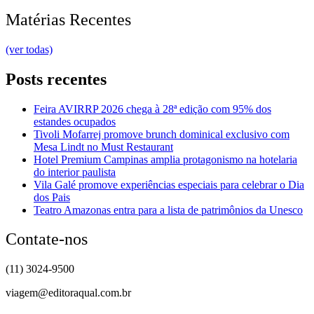
Matérias Recentes
(ver todas)
Posts recentes
Feira AVIRRP 2026 chega à 28ª edição com 95% dos
estandes ocupados
Tivoli Mofarrej promove brunch dominical exclusivo com
Mesa Lindt no Must Restaurant
Hotel Premium Campinas amplia protagonismo na hotelaria
do interior paulista
Vila Galé promove experiências especiais para celebrar o Dia
dos Pais
Teatro Amazonas entra para a lista de patrimônios da Unesco
Contate-nos
(11) 3024-9500
viagem@editoraqual.com.br