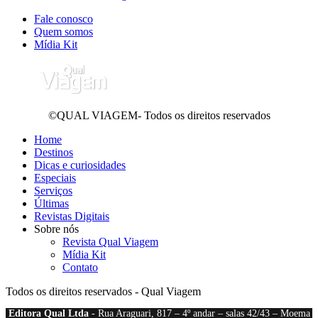
Fale conosco
Quem somos
Mídia Kit
©QUAL VIAGEM- Todos os direitos reservados
Home
Destinos
Dicas e curiosidades
Especiais
Serviços
Últimas
Revistas Digitais
Sobre nós
Revista Qual Viagem
Mídia Kit
Contato
Todos os direitos reservados - Qual Viagem
Editora Qual Ltda
- Rua Araguari, 817 – 4º andar – salas 42/43 – Moema