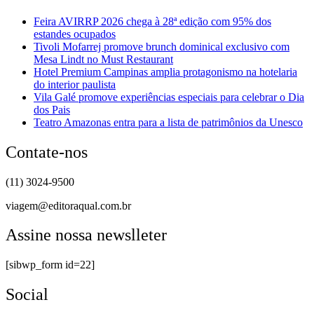
Feira AVIRRP 2026 chega à 28ª edição com 95% dos
estandes ocupados
Tivoli Mofarrej promove brunch dominical exclusivo com
Mesa Lindt no Must Restaurant
Hotel Premium Campinas amplia protagonismo na hotelaria
do interior paulista
Vila Galé promove experiências especiais para celebrar o Dia
dos Pais
Teatro Amazonas entra para a lista de patrimônios da Unesco
Contate-nos
(11) 3024-9500
viagem@editoraqual.com.br
Assine nossa newslleter
[sibwp_form id=22]
Social