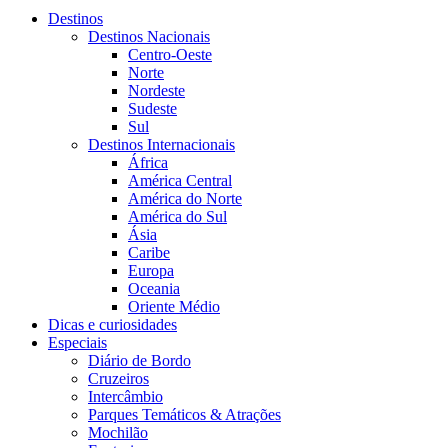
Destinos
Destinos Nacionais
Centro-Oeste
Norte
Nordeste
Sudeste
Sul
Destinos Internacionais
África
América Central
América do Norte
América do Sul
Ásia
Caribe
Europa
Oceania
Oriente Médio
Dicas e curiosidades
Especiais
Diário de Bordo
Cruzeiros
Intercâmbio
Parques Temáticos & Atrações
Mochilão