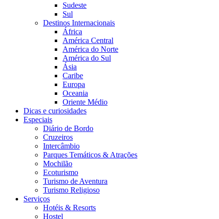
Sudeste
Sul
Destinos Internacionais
África
América Central
América do Norte
América do Sul
Ásia
Caribe
Europa
Oceania
Oriente Médio
Dicas e curiosidades
Especiais
Diário de Bordo
Cruzeiros
Intercâmbio
Parques Temáticos & Atrações
Mochilão
Ecoturismo
Turismo de Aventura
Turismo Religioso
Serviços
Hotéis & Resorts
Hostel