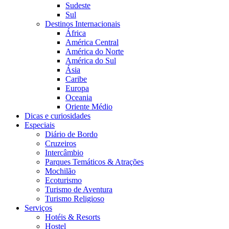
Sudeste
Sul
Destinos Internacionais
África
América Central
América do Norte
América do Sul
Ásia
Caribe
Europa
Oceania
Oriente Médio
Dicas e curiosidades
Especiais
Diário de Bordo
Cruzeiros
Intercâmbio
Parques Temáticos & Atrações
Mochilão
Ecoturismo
Turismo de Aventura
Turismo Religioso
Serviços
Hotéis & Resorts
Hostel