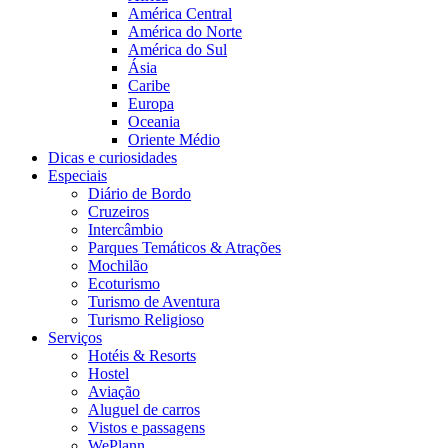
América Central
América do Norte
América do Sul
Ásia
Caribe
Europa
Oceania
Oriente Médio
Dicas e curiosidades
Especiais
Diário de Bordo
Cruzeiros
Intercâmbio
Parques Temáticos & Atrações
Mochilão
Ecoturismo
Turismo de Aventura
Turismo Religioso
Serviços
Hotéis & Resorts
Hostel
Aviação
Aluguel de carros
Vistos e passagens
WePlann